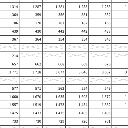
1 314
1 287
1 281
1 255
1 253
1
364
359
356
351
352
186
178
181
182
183
439
430
442
442
438
367
364
354
354
345
214
657
662
668
669
676
3 771
3 718
3 677
3 646
3 607
3
577
571
562
554
549
1 660
1 670
1 635
1 605
1 572
1
1 557
1 519
1 473
1 434
1 382
1
1 475
1 433
1 415
1 405
1 405
1
733
730
729
720
701