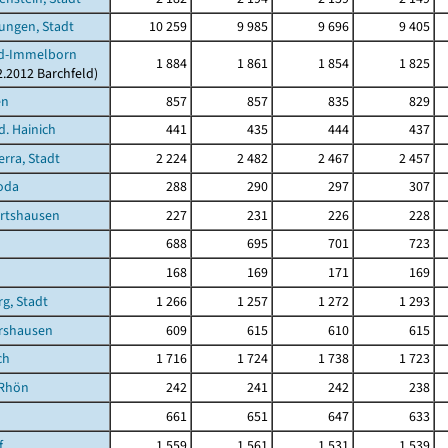
ungen, Stadt
10 259
9 985
9 696
9 405
ld-Immelborn
1 884
1 861
1 854
1 825
2.2012 Barchfeld)
en
857
857
835
829
d. Hainich
441
435
444
437
rra, Stadt
2 224
2 482
2 467
2 457
oda
288
290
297
307
rtshausen
227
231
226
228
688
695
701
723
168
169
171
169
g, Stadt
1 266
1 257
1 272
1 293
rshausen
609
615
610
615
ch
1 716
1 724
1 738
1 723
/Rhön
242
241
242
238
661
651
647
633
f
1 559
1 561
1 531
1 539