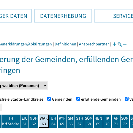
GER DATEN
DATENERHEBUNG
SERVIC
henerklärungen/Abkürzungen
|
Definitionen
|
Ansprechpartner
|
erung der Gemeinden, erfüllenden Ge
ringen
sfreie Städte+Landkreise
Gemeinden
erfüllende Gemeinden
V
TH
EIC
NDH
WAK
UH
KYF
SM
GTH
SÖM
HBN
IK
AP
SON
S
t
Krf.Städte
61
62
63
64
65
66
67
68
69
70
71
72