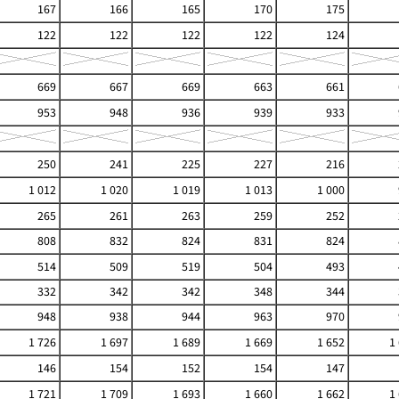
167
166
165
170
175
122
122
122
122
124
669
667
669
663
661
953
948
936
939
933
250
241
225
227
216
1 012
1 020
1 019
1 013
1 000
265
261
263
259
252
808
832
824
831
824
514
509
519
504
493
332
342
342
348
344
948
938
944
963
970
1 726
1 697
1 689
1 669
1 652
1
146
154
152
154
147
1 721
1 709
1 693
1 660
1 662
1