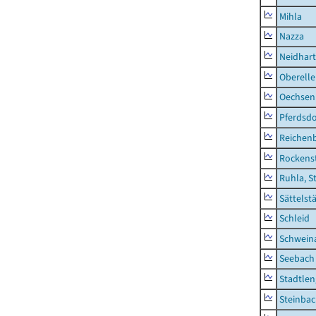
Mihla
Nazza
Neidhar
Oberell
Oechsen
Pferdsd
Reichen
Rockens
Ruhla, S
Sättelst
Schleid
Schwein
Seebach
Stadtlen
Steinba