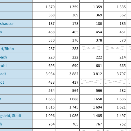
1 370
1 359
1 359
1 335
368
369
369
362
tshausen
187
178
180
185
en
458
465
454
451
380
376
378
370
orf/Rhön
287
283
bach
220
222
222
214
tuhl
695
690
681
665
tadt
3 934
3 882
3 812
3 797
ädt
433
437
564
564
566
582
a
1 683
1 688
1 650
1 636
1 815
1 745
1 694
1 621
gsfeld, Stadt
1 096
1 086
1 485
1 497
ch
764
765
767
752