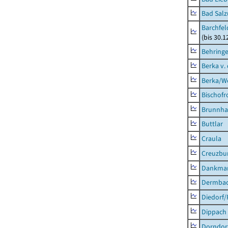
Bad Salz
Barchfe
(bis 30.1
Behring
Berka v. 
Berka/We
Bischofr
Brunnha
Buttlar
Craula
Creuzbur
Dankma
Dermba
Diedorf
Dippach
Dorndor