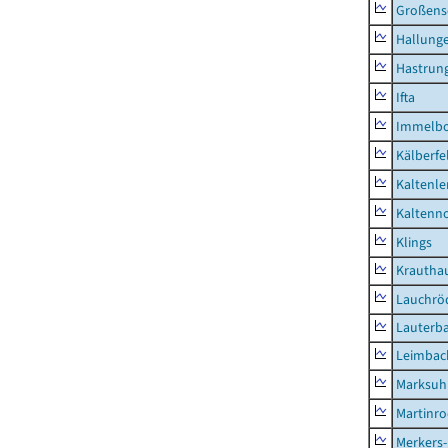
Großens
Hallung
Hastrung
Ifta
Immelb
Kälberfe
Kaltenle
Kaltenno
Klings
Krautha
Lauchrö
Lauterb
Leimbac
Marksuh
Martinr
Merkers-