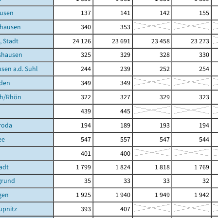
usen
137
141
142
155
shausen
340
353
, Stadt
24 126
23 691
23 458
23 273
shausen
325
329
328
330
sen a.d. Suhl
244
239
252
254
nden
349
349
ch/Rhön
322
327
329
323
439
445
roda
194
189
193
194
ee
547
557
547
544
401
400
tadt
1 799
1 824
1 818
1 769
grund
35
33
33
32
gen
1 925
1 940
1 949
1 942
upnitz
393
407