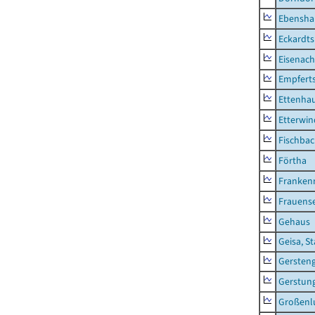
Ebensha
Eckardt
Eisenach
Empfert
Ettenhau
Etterwi
Fischba
Förtha
Franken
Frauens
Gehaus
Geisa, S
Gersten
Gerstun
Großenl