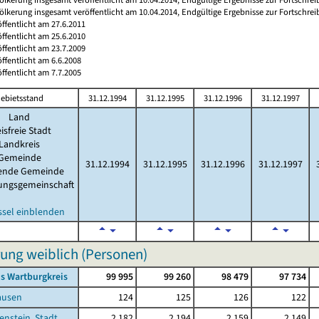
ölkerung insgesamt veröffentlicht am 10.04.2014, Endgültige Ergebnisse zur Fortschre
öffentlicht am 27.6.2011
öffentlicht am 25.6.2010
öffentlicht am 23.7.2009
öffentlicht am 6.6.2008
öffentlicht am 7.7.2005
ebietsstand
31.12.1994
31.12.1995
31.12.1996
31.12.1997
Land
isfreie Stadt
Landkreis
Gemeinde
31.12.1994
31.12.1995
31.12.1996
31.12.1997
lende Gemeinde
ungsgemeinschaft
ssel einblenden
ung weiblich (Personen)
s Wartburgkreis
99 995
99 260
98 479
97 734
ausen
124
125
126
122
enstein, Stadt
2 182
2 194
2 159
2 149