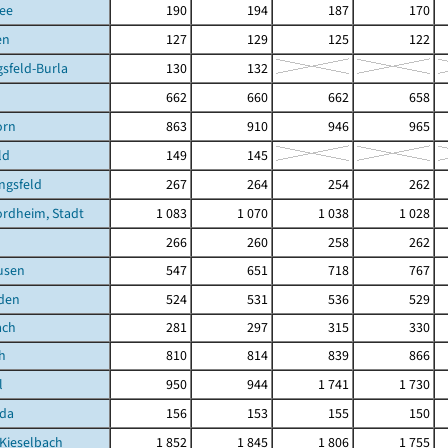
ee
190
194
187
170
en
127
129
125
122
sfeld-Burla
130
132
662
660
662
658
orn
863
910
946
965
ld
149
145
ngsfeld
267
264
254
262
rdheim, Stadt
1 083
1 070
1 038
1 028
266
260
258
262
usen
547
651
718
767
den
524
531
536
529
ach
281
297
315
330
h
810
814
839
866
l
950
944
1 741
1 730
oda
156
153
155
150
Kieselbach
1 852
1 845
1 806
1 755