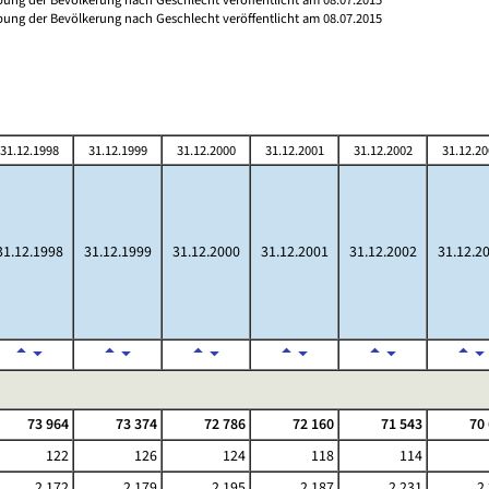
ibung der Bevölkerung nach Geschlecht veröffentlicht am 08.07.2015
31.12.1998
31.12.1999
31.12.2000
31.12.2001
31.12.2002
31.12.20
31.12.1998
31.12.1999
31.12.2000
31.12.2001
31.12.2002
31.12.2
73 964
73 374
72 786
72 160
71 543
70
122
126
124
118
114
2 172
2 179
2 195
2 187
2 231
2