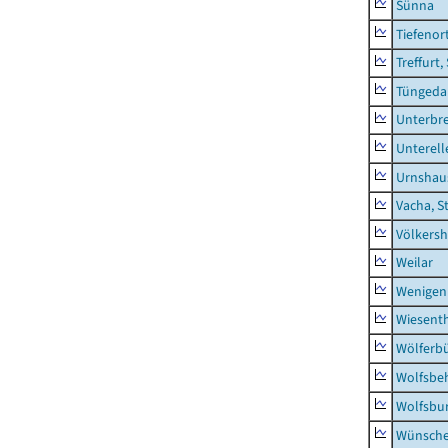
Sünna
Tiefenor
Treffurt,
Tüngeda
Unterbr
Unterell
Urnshau
Vacha, S
Völkers
Weilar
Wenigen
Wiesent
Wölferbü
Wolfsbe
Wolfsbu
Wünsche