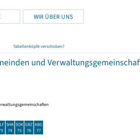
E
WIR ÜBER UNS
Tabellenköpfe verschoben?
meinden und Verwaltungsgemeinschaf
erwaltungsgemeinschaften
LF
SHK
SOK
GRZ
ABG
73
74
75
76
77