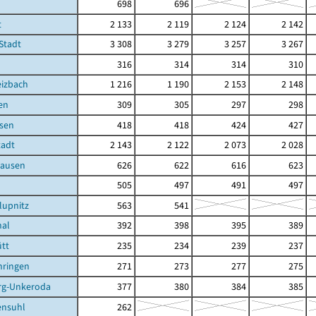
698
696
t
2 133
2 119
2 124
2 142
 Stadt
3 308
3 279
3 257
3 267
316
314
314
310
eizbach
1 216
1 190
2 153
2 148
en
309
305
297
298
sen
418
418
424
427
tadt
2 143
2 122
2 073
2 028
hausen
626
622
616
623
505
497
491
497
lupnitz
563
541
hal
392
398
395
389
tt
235
234
239
237
hringen
271
273
277
275
rg-Unkeroda
377
380
384
385
nsuhl
262