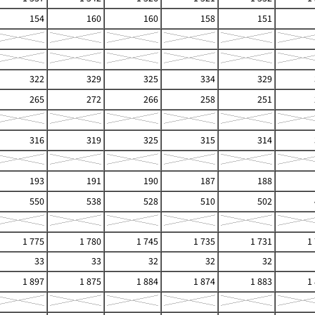
154
160
160
158
151
322
329
325
334
329
265
272
266
258
251
316
319
325
315
314
193
191
190
187
188
550
538
528
510
502
1 775
1 780
1 745
1 735
1 731
1
33
33
32
32
32
1 897
1 875
1 884
1 874
1 883
1