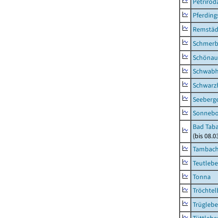
Petrirod
Pferding
Remstäd
Schmerb
Schönau 
Schwab
Schwarz
Seeberg
Sonneb
Bad Taba
(bis 08.
Tambach-
Teutleb
Tonna
Tröchtel
Trügleb