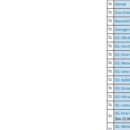
Hörsel
Drei Gle
Nessetal
Georgen
EG: Ohrd
EG: Gün
EG: Drei
EG: Ness
EG: Geor
VG: Apfe
VG: Emse
VG: Hörs
VG: Lein
VG: Drei
(bis 22.
VG: Mitt