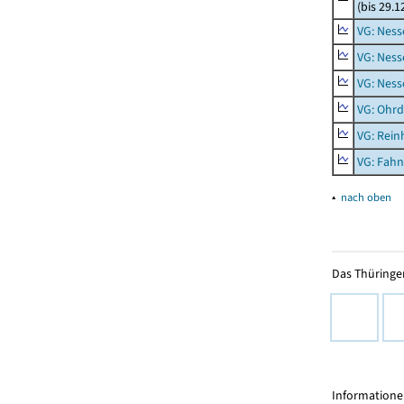
(bis 29.
VG: Nes
VG: Ness
VG: Nes
VG: Ohrd
VG: Rei
VG: Fah
▴
nach oben
Das Thüringer
Informationen