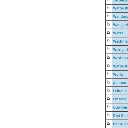
Tüttlebe
Waltersh
Wanders
Wangen
Warza
Wechma
Weingar
Westhau
Winterst
Wölfis
Zimmern
Leinatal
Emsetal
Günther
Drei Gle
Nesse-Ap