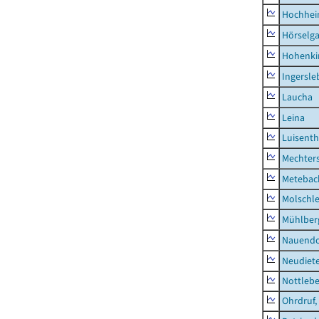
Hochhe
Hörselg
Hohenki
Ingersle
Laucha
Leina
Luisenth
Mechter
Metebac
Molschl
Mühlber
Nauendo
Neudiet
Nottleb
Ohrdruf,