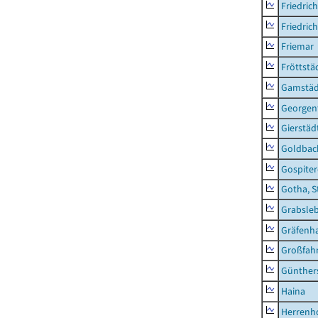
Friedric
Friedric
Friemar
Fröttstä
Gamstäd
Georgent
Gierstäd
Goldbac
Gospite
Gotha, S
Grabsle
Gräfenh
Großfah
Günther
Haina
Herrenh