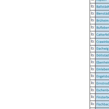
Ballstäd
Bienstäd
Brüheim
Buflebe
Catterfe
Crawink
Dachwig
Döllstäd
Ebenhe
Emlebe
Engelsb
Ernstro
Eschenb
Finsterb
Fischba