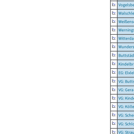
Vogelsb
Walschl
Weißense
Werning
Witterda
Wunders
Buttstäd
Kindelb
EG: Elxl
VG: Butt
VG: Gera
VG: Kind
VG: Köll
VG: Sche
VG: Schl
VG: Stra