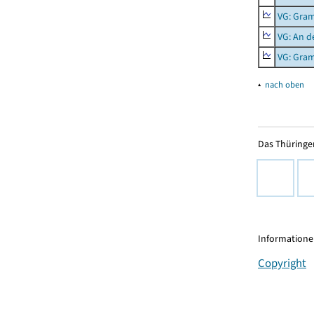
VG: Gra
VG: An d
VG: Gra
▴
nach oben
Das Thüringer
Informationen
Copyright