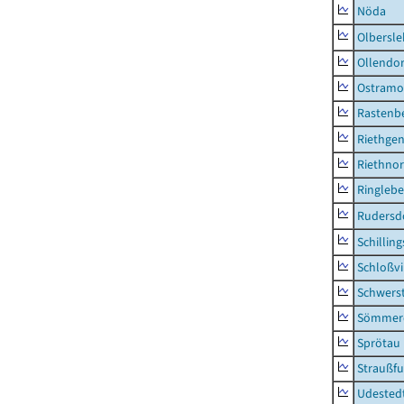
Nöda
Olbersl
Ollendor
Ostramo
Rastenbe
Riethge
Riethno
Ringleb
Rudersd
Schillin
Schloßv
Schwers
Sömmerd
Sprötau
Straußfu
Udested