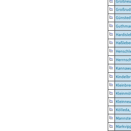
Großne
Großrud
Günsted
Guthma
Hardisl
Haßlebe
Henschl
Herrnsc
Kannawu
Kindelbr
Kleinbr
Kleinmö
Kleinne
Kölleda,
Mannste
Markvip