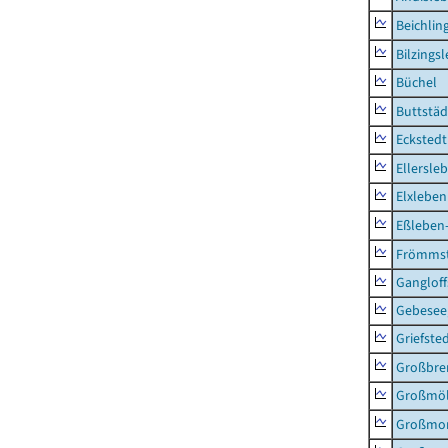
Beichlin
Bilzings
Büchel
Buttstäd
Eckstedt
Ellersle
Elxleben
Eßleben
Frömms
Ganglof
Gebesee,
Griefste
Großbr
Großmö
Großmo