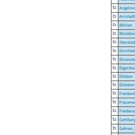
Angelro
Arnstadt
Böhlen
Böslebe
Diensted
Dornhe
Ehrenste
Elgersbu
Elleben
Elxleben
Franken
Frauenw
Frieders
Gehlber
Gehren, 