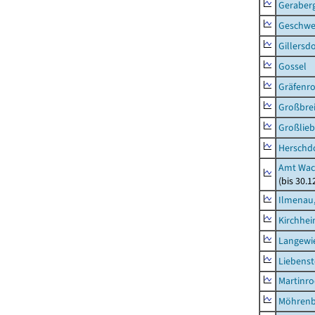
Geraber
Geschw
Gillersdo
Gossel
Gräfenr
Großbrei
Großlieb
Herschd
Amt Wac
(bis 30.
Ilmenau,
Kirchhe
Langewie
Liebenst
Martinr
Möhren