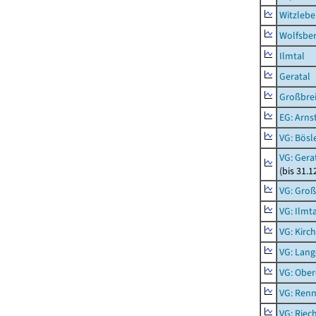
Witzleb
Wolfsbe
Ilmtal
Geratal
Großbrei
EG: Arns
VG: Bösl
VG: Gera
(bis 31.1
VG: Gro
VG: Ilmt
VG: Kirc
VG: Lang
VG: Ober
VG: Renn
VG: Riec