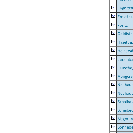
Engnitzt
Ernsttha
Föritz
Goldisth
Haselba
Heinersd
Judenb
Lauscha,
Mengers
Neuhaus
Neuhaus-
Schalkau
Scheibe-
Siegmun
Sonneber