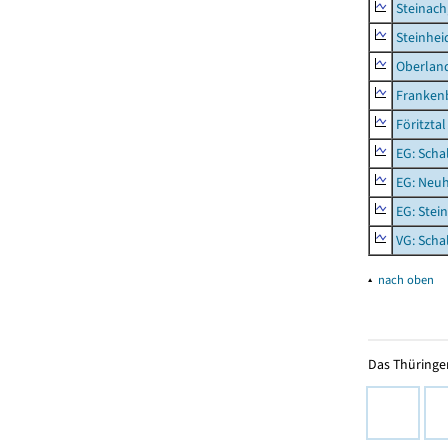
Steinach
Steinhei
Oberlan
Frankenb
Föritztal
EG: Scha
EG: Neu
EG: Stei
VG: Scha
▴
nach oben
Das Thüringer