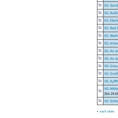
EG: Sond
EG: Roßl
EG: Ebel
EG: Bad 
EG: Wieh
EG: Arter
EG: An d
VG: An 
VG: Gre
VG: Groß
VG: Kyff
VG: Mitt
(bis 29.
VG: Sche
▴
nach oben