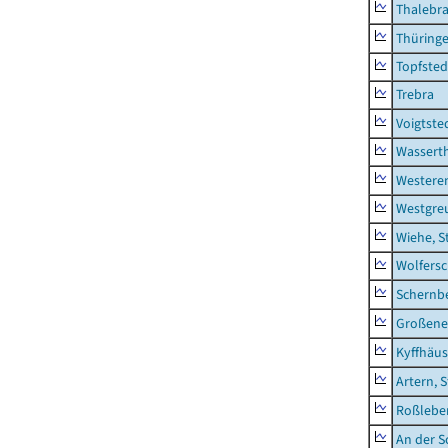
Thalebr
Thüring
Topfsted
Trebra
Voigtste
Wassert
Westere
Westgre
Wiehe, S
Wolfers
Schernb
Großeneh
Kyffhäus
Artern, 
Roßleben
An der S