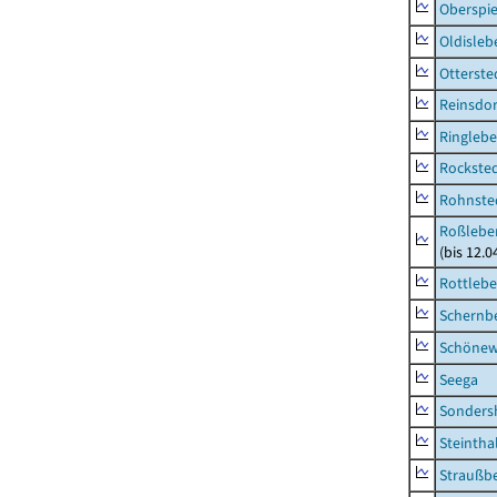
Oberspie
Oldisleb
Otterste
Reinsdor
Ringleb
Rockste
Rohnste
Roßleben
(bis 12.
Rottleb
Schernb
Schönew
Seega
Sonders
Steintha
Straußb