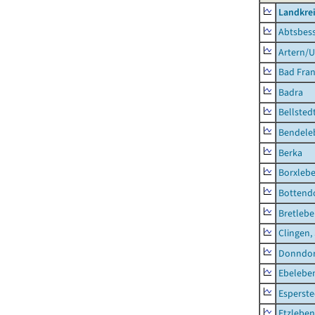
Landkrei
Abtsbes
Artern/U
Bad Fran
Badra
Bellsted
Bendele
Berka
Borxleb
Bottend
Bretleb
Clingen,
Donndor
Ebeleben
Esperste
Etzleben