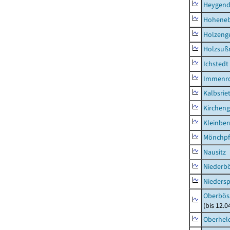
Heygend
Hohene
Holzeng
Holzsuß
Ichstedt
Immenr
Kalbsrie
Kircheng
Kleinbe
Mönchpfi
Nausitz
Niederb
Niedersp
Oberbös
(bis 12.
Oberhel