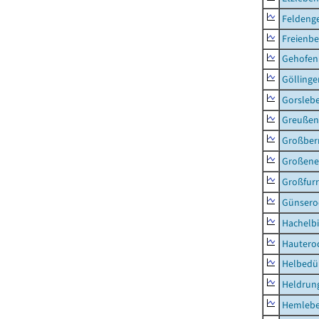
Feldeng
Freienbe
Gehofen
Göllinge
Gorsleb
Greußen,
Großber
Großeneh
Großfur
Günsero
Hachelb
Hautero
Helbedü
Heldrung
Hemleb