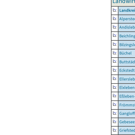
Landwirt
Landkre
Alperste
Andisle
Beichlin
Bilzings
Büchel
Buttstäd
Eckstedt
Ellersle
Elxleben
Eßleben
Frömms
Ganglof
Gebesee,
Griefste