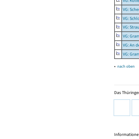
VG: Köll
VG: Sche
VG: Schl
VG: Stra
VG: Gra
VG: An d
VG: Gra
▴
nach oben
Das Thüringer
Informationen