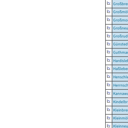
Großbr
Großmö
Großmo
Großne
Großrud
Günsted
Guthma
Hardisl
Haßlebe
Henschl
Herrnsc
Kannawu
Kindelbr
Kleinbr
Kleinmö
Kleinne