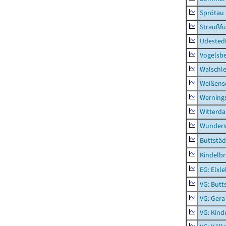
Sprötau
Straußfu
Udested
Vogelsb
Walschl
Weißense
Werning
Witterda
Wunders
Buttstäd
Kindelb
EG: Elxl
VG: Butt
VG: Gera
VG: Kind