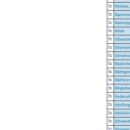
Kölleda,
Mannste
Markvip
Nöda
Olbersl
Ollendor
Ostramo
Rastenbe
Riethge
Riethno
Ringleb
Rudersd
Schillin
Schloßv
Schwers
Sömmerd