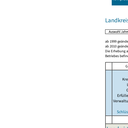
Landkre
ab 1999 geände
ab 2010 geände
Die Erhebung al
Betriebes befin
G
Kre
Erfül
Verwalt
Schlüs