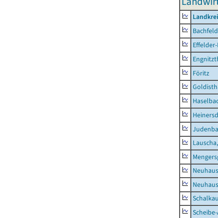
Landwirt
Landkre
Bachfeld
Effelder
Engnitzt
Föritz
Goldisth
Haselba
Heinersd
Judenb
Lauscha,
Mengers
Neuhaus
Neuhaus-
Schalkau
Scheibe-