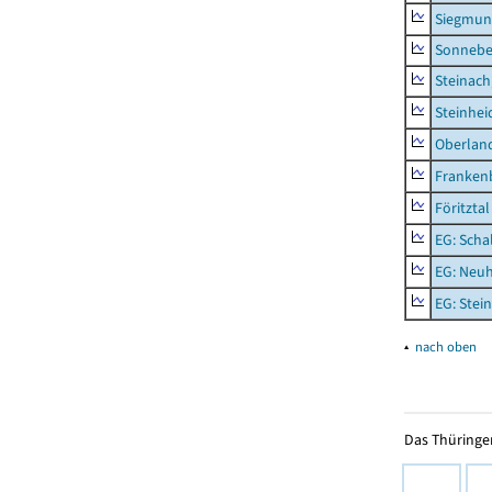
Siegmun
Sonneber
Steinach
Steinhei
Oberlan
Frankenb
Föritztal
EG: Scha
EG: Neu
EG: Stei
▴
nach oben
Das Thüringer