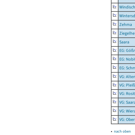
Windisc
Wintersd
Zehma
Ziegelh
Saara
EG: Gößn
EG: Nobi
EG: Schm
VG: Alte
VG: Plei
VG: Rosi
VG: Saar
VG: Wier
VG: Ober
▴
nach oben