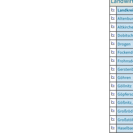
Landwirt
Landkrei
Altenbur
Altkirch
Dobitsc
Drogen
Fockend
Frohnsd
Gersten
Göhren
Göllnitz
Göpfers
Gößnitz,
Großröd
Großstö
Haselba