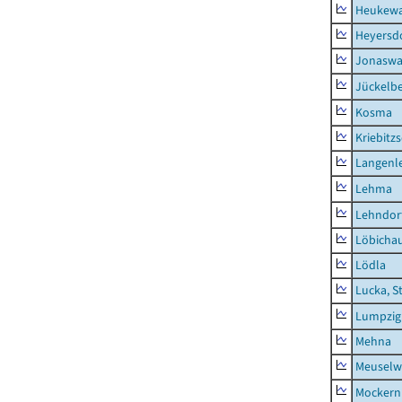
Heukewa
Heyersd
Jonaswa
Jückelb
Kosma
Kriebitz
Langenl
Lehma
Lehndor
Löbicha
Lödla
Lucka, S
Lumpzig
Mehna
Meuselwi
Mockern