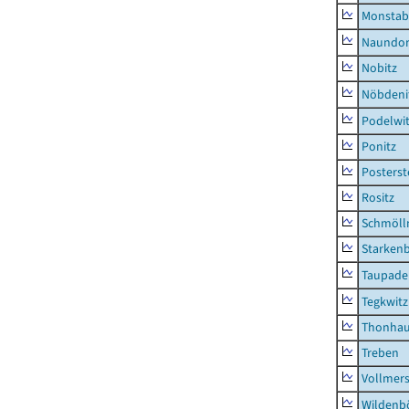
Monstab
Naundor
Nobitz
Nöbdeni
Podelwi
Ponitz
Posterst
Rositz
Schmölln
Starken
Taupade
Tegkwitz
Thonha
Treben
Vollmer
Wildenb