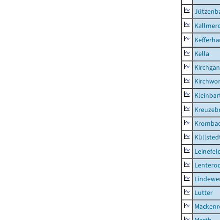
Jützenb
Kallmer
Kefferh
Kella
Kirchga
Kirchwor
Kleinbart
Kreuzeb
Kromba
Küllsted
Leinefel
Lentero
Lindewe
Lutter
Mackenr