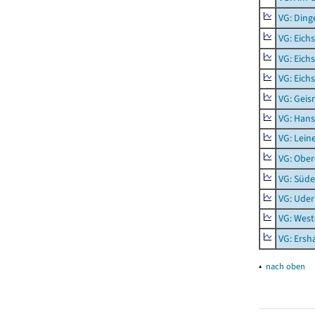
VG: Ding
VG: Eich
VG: Eich
VG: Eich
VG: Geis
VG: Hans
VG: Lein
VG: Obe
VG: Süde
VG: Uder
VG: West
VG: Ers
▴
nach oben