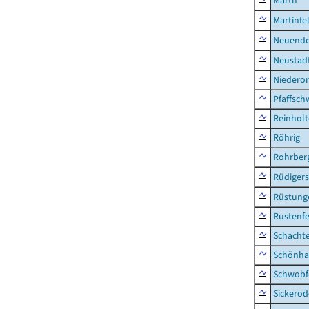
Marth
Martinfe
Neuendo
Neustad
Niederor
Pfaffsc
Reinhol
Röhrig
Rohrber
Rüdiger
Rüstung
Rustenf
Schacht
Schönha
Schwobf
Sickerod