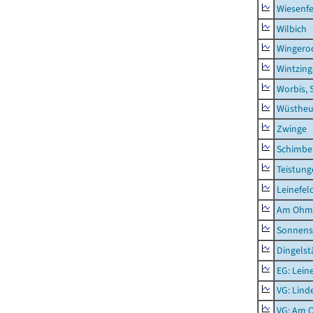
Wiesenfe
Wilbich
Wingero
Wintzin
Worbis, 
Wüstheu
Zwinge
Schimbe
Teistung
Leinefel
Am Ohm
Sonnens
Dingelst
EG: Lein
VG: Lind
VG: Am 