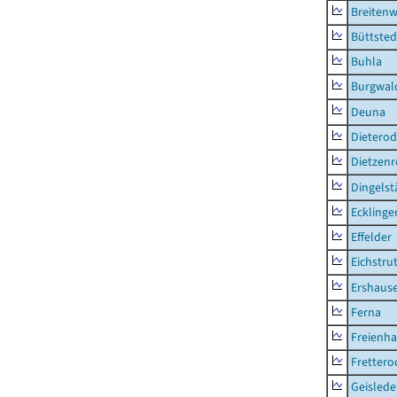
Breitenw
Büttsted
Buhla
Burgwal
Deuna
Dietero
Dietzen
Dingelst
Ecklinge
Effelder
Eichstru
Ershaus
Ferna
Freienh
Frettero
Geisled