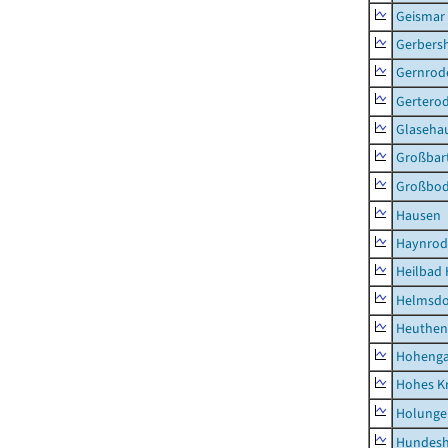
Geismar
Gerbers
Gernrod
Gertero
Glaseha
Großbart
Großbo
Hausen
Haynrod
Heilbad 
Helmsdo
Heuthen
Hoheng
Hohes K
Holunge
Hundes