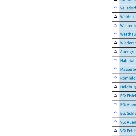
Veilsdorf
Waldau
Westenf
Westhau
Wieders
Auengr
Nahetal
Masserb
Römhild,
Heldburg
EG: Eisfe
EG: Aue
EG: Schl
VG: Aue
VG: Feld