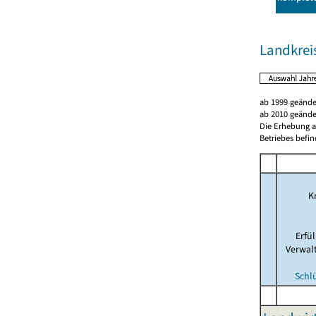
Landkrei
ab 1999 geände
ab 2010 geände
Die Erhebung al
Betriebes befin
Kr
Erfü
Verwal
Schl