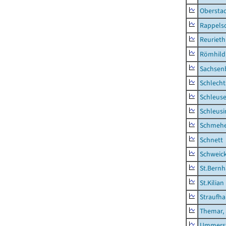
Obersta
Rappels
Reurieth
Römhild,
Sachsen
Schlecht
Schleus
Schleusi
Schmeh
Schnett
Schweic
St.Bernh
St.Kilian
Straufha
Themar, 
Ummerst