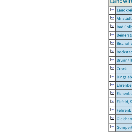
Landwirt
Landkre
Ahlstädt
Bad Colb
Beinerst
Bischofr
Bocksta
Brünn/T
Crock
Dingsle
Ehrenbe
Eichenb
Eisfeld, 
Fehrenb
Gleicha
Gompert