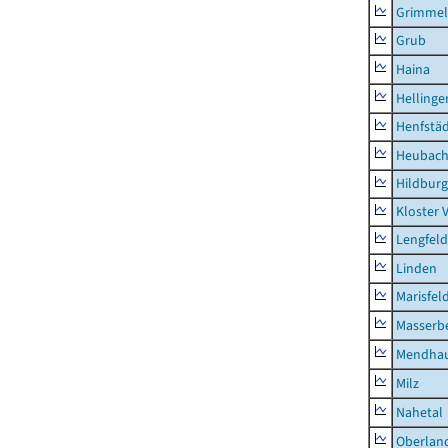
Grimmel
Grub
Haina
Hellinge
Henfstä
Heubac
Hildburg
Kloster 
Lengfeld
Linden
Marisfel
Masserb
Mendha
Milz
Nahetal
Oberlan