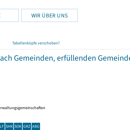
E
WIR ÜBER UNS
Tabellenköpfe verschoben?
 nach Gemeinden, erfüllenden Gemein
erwaltungsgemeinschaften
LF
SHK
SOK
GRZ
ABG