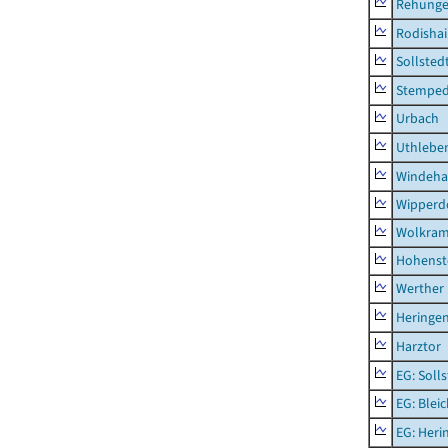
Rehung
Rodisha
Sollsted
Stempe
Urbach
Uthlebe
Windeha
Wipperd
Wolkram
Hohenst
Werther
Heringen
Harztor
EG: Soll
EG: Blei
EG: Heri