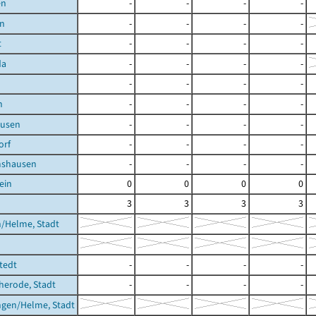
en
-
-
-
-
in
-
-
-
-
t
-
-
-
-
da
-
-
-
-
-
-
-
-
n
-
-
-
-
usen
-
-
-
-
orf
-
-
-
-
shausen
-
-
-
-
ein
0
0
0
0
3
3
3
3
/Helme, Stadt
stedt
-
-
-
-
cherode, Stadt
-
-
-
-
ngen/Helme, Stadt