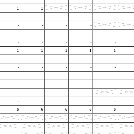
1
1
-
-
-
-
-
-
-
-
-
-
-
-
-
-
-
-
-
-
-
1
1
1
1
1
-
-
-
-
-
-
-
-
-
-
-
-
-
-
-
-
-
-
-
-
-
-
-
-
-
-
-
-
-
6
6
6
6
6