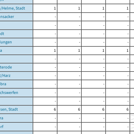
/Helme, Stadt
1
1
1
1
nsacker
-
-
-
-
-
-
-
-
dt
-
-
-
-
dungen
-
-
-
-
ra
1
1
1
1
-
-
-
-
hterode
-
-
-
-
t/Harz
-
-
-
-
ebra
-
-
-
-
achswerfen
-
-
-
-
-
-
-
-
sen, Stadt
6
6
6
6
ra
-
-
-
-
rf
-
-
-
-