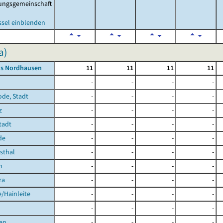
ungsgemeinschaft
ssel einblenden
a)
is Nordhausen
11
11
11
11
-
-
-
-
ode, Stadt
-
-
-
-
z
-
-
-
-
Stadt
-
-
-
-
de
-
-
-
-
hsthal
-
-
-
-
h
-
-
-
-
ra
-
-
-
-
/Hainleite
-
-
-
-
-
-
-
-
en
-
-
-
-