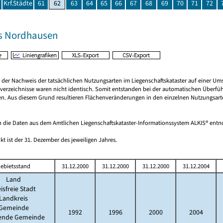
Krf.Städte
61
62
63
64
65
66
67
68
69
70
71
72
s Nordhausen
rt der Nachweis der tatsächlichen Nutzungsarten im Liegenschaftskataster auf einer
verzeichnisse waren nicht identisch. Somit entstanden bei der automatischen Überfüh
den. Aus diesem Grund resultieren Flächenveränderungen in den einzelnen Nutzungsart
 die Daten aus dem Amtlichen Liegenschaftskataster-Informationssystem ALKIS® en
kt ist der 31. Dezember des jeweiligen Jahres.
ebietsstand
31.12.2000
31.12.2000
31.12.2000
31.12.2004
Land
isfreie Stadt
Landkreis
Gemeinde
1992
1996
2000
2004
lende Gemeinde