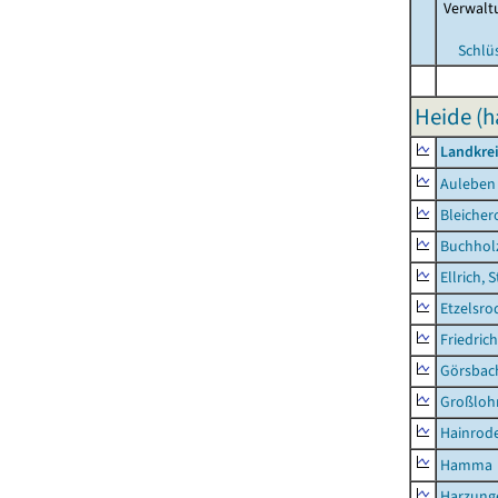
Verwalt
Schlü
Heide (h
Landkre
Auleben
Bleicher
Buchhol
Ellrich, 
Etzelsro
Friedric
Görsbac
Großloh
Hainrode
Hamma
Harzung