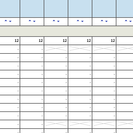
12
12
12
12
12
-
-
-
-
-
-
-
-
-
-
-
-
-
-
-
-
-
-
-
-
-
-
-
-
-
-
-
-
-
-
-
-
-
-
-
-
-
-
-
-
-
-
-
-
-
-
-
-
-