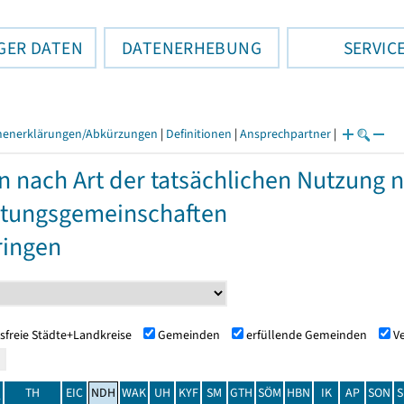
GER DATEN
DATENERHEBUNG
SERVIC
henerklärungen/Abkürzungen
|
Definitionen
|
Ansprechpartner
|
n nach Art der tatsächlichen Nutzung
tungsgemeinschaften
ringen
sfreie Städte+Landkreise
Gemeinden
erfüllende Gemeinden
V
TH
EIC
NDH
WAK
UH
KYF
SM
GTH
SÖM
HBN
IK
AP
SON
S
t