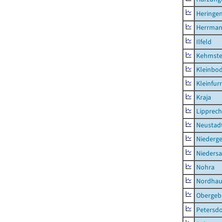
Heringen
Herrman
Ilfeld
Kehmste
Kleinbo
Kleinfur
Kraja
Lipprec
Neustad
Niederg
Nieders
Nohra
Nordhau
Obergeb
Petersdo