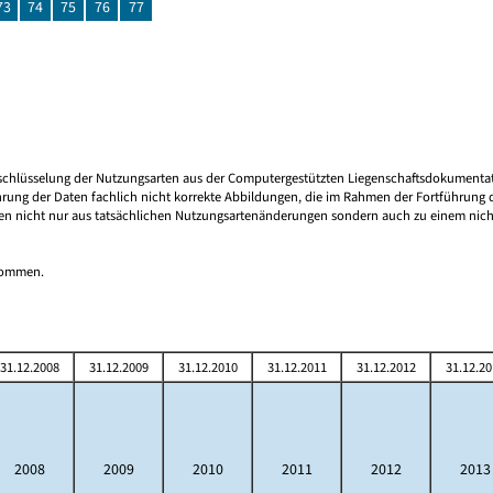
73
74
75
76
77
 Umschlüsselung der Nutzungsarten aus der Computergestützten Liegenschaftsdokument
rung der Daten fachlich nicht korrekte Abbildungen, die im Rahmen der Fortführung d
en nicht nur aus tatsächlichen Nutzungsartenänderungen sondern auch zu einem nicht 
tnommen.
31.12.2008
31.12.2009
31.12.2010
31.12.2011
31.12.2012
31.12.20
2008
2009
2010
2011
2012
2013