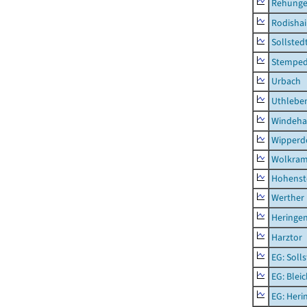
Rehung
Rodisha
Sollsted
Stempe
Urbach
Uthlebe
Windeha
Wipperd
Wolkram
Hohenst
Werther
Heringen
Harztor
EG: Soll
EG: Blei
EG: Heri