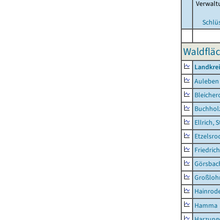
Verwalt
Schlü
Waldfläc
Landkre
Auleben
Bleicher
Buchhol
Ellrich, 
Etzelsro
Friedric
Görsbac
Großloh
Hainrode
Hamma
Harzung