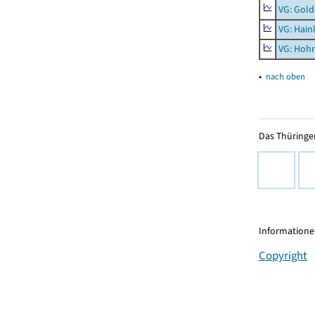
VG: Gol
VG: Hainl
VG: Hoh
▴
nach oben
Das Thüringer
Informationen
Copyright