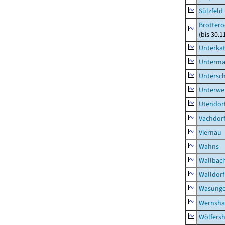
Sülzfeld
Brottero
(bis 30.1
Unterka
Unterma
Untersc
Unterwe
Utendor
Vachdor
Viernau
Wahns
Wallbac
Walldorf
Wasunge
Wernsha
Wölfers