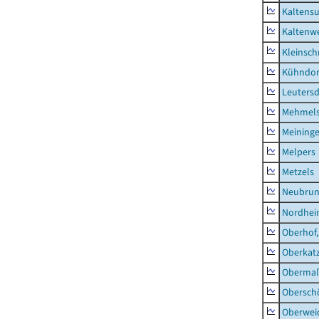
Kaltens
Kaltenw
Kleinsch
Kühndor
Leutersd
Mehmel
Meininge
Melpers
Metzels
Neubru
Nordhe
Oberhof,
Oberkat
Obermaß
Obersch
Oberwei