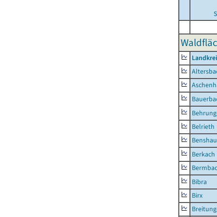
S
Waldfläc
Landkre
Altersba
Aschenh
Bauerba
Behrung
Belrieth
Benshau
Berkach
Bermba
Bibra
Birx
Breitun