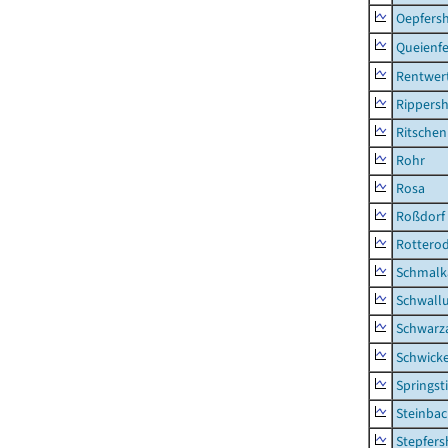
Oepfers
Queienfe
Rentwer
Rippers
Ritsche
Rohr
Rosa
Roßdorf
Rottero
Schmalka
Schwall
Schwarz
Schwick
Springsti
Steinbac
Stepfer