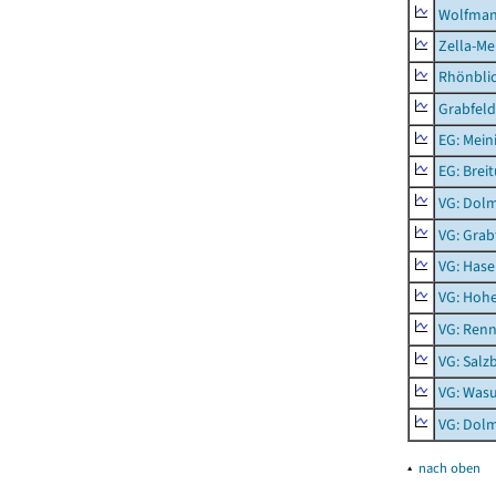
Wolfma
Zella-Me
Rhönbli
Grabfeld
EG: Mein
EG: Brei
VG: Dol
VG: Grab
VG: Hase
VG: Hoh
VG: Renn
VG: Salz
VG: Was
VG: Dolm
▴
nach oben