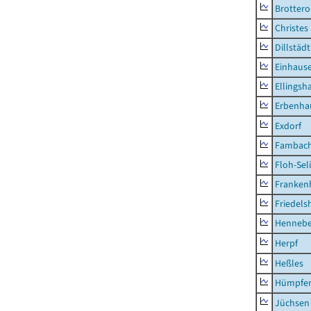
Brottero
Christes
Dillstädt
Einhaus
Ellingsh
Erbenha
Exdorf
Fambac
Floh-Sel
Franken
Friedels
Hennebe
Herpf
Heßles
Hümpfer
Jüchsen