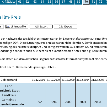
Krf.Städte
61
62
63
64
65
66
67
68
69
70
71
72
 Ilm-Kreis
rt der Nachweis der tatsächlichen Nutzungsarten im Liegenschaftskataster auf einer 
hemaligen DDR. Diese Nutzungsverzeichnisse waren nicht identisch. Somit entstanden 
tführung des Katasters überprüft und korrigiert werden. Aus diesem Grund resultiere
nderungen sondern auch zu einem nicht quantifizierbaren Anteil aus o.g. Korrekturen
 die Daten aus dem Amtlichen Liegenschaftskataster-Informationssystem ALKIS® en
kt ist der 31. Dezember des jeweiligen Jahres.
Gebietsstand
31.12.2000
31.12.2000
31.12.2000
31.12.2004
31.12.2008
Land
reisfreie Stadt
Landkreis
Gemeinde
1992
1996
2000
2004
2008
üllende Gemeinde