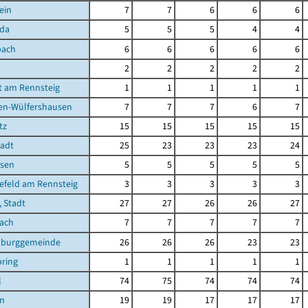
ein
7
7
6
6
6
oda
5
5
5
4
4
bach
6
6
6
6
6
2
2
2
2
2
t am Rennsteig
1
1
1
1
1
en-Wülfershausen
7
7
7
6
7
tz
15
15
15
15
15
tadt
25
23
23
23
24
sen
5
5
5
5
5
efeld am Rennsteig
3
3
3
3
3
, Stadt
27
27
26
26
27
bach
7
7
7
7
7
burggemeinde
26
26
26
23
23
ring
1
1
1
1
1
l
74
75
74
74
74
en
19
19
17
17
17