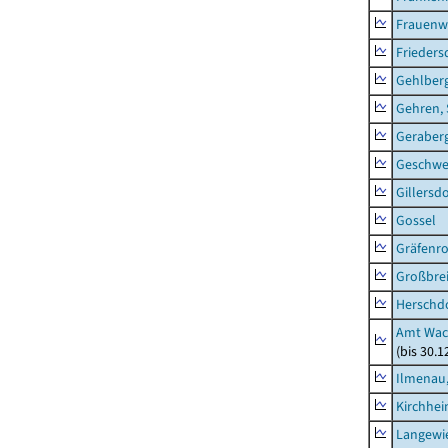
Frauenw
Frieders
Gehlber
Gehren, 
Geraber
Geschw
Gillersdo
Gossel
Gräfenr
Großbrei
Herschd
Amt Wac
(bis 30.
Ilmenau,
Kirchhe
Langewie