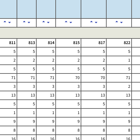
811
813
814
815
817
822
5
5
5
5
5
5
2
2
2
2
2
1
5
5
5
5
5
5
71
71
71
70
70
71
3
3
3
3
3
2
13
13
13
13
13
13
5
5
5
5
5
5
1
1
1
1
1
1
9
9
9
9
9
9
8
8
8
8
8
8
16
16
16
16
16
16