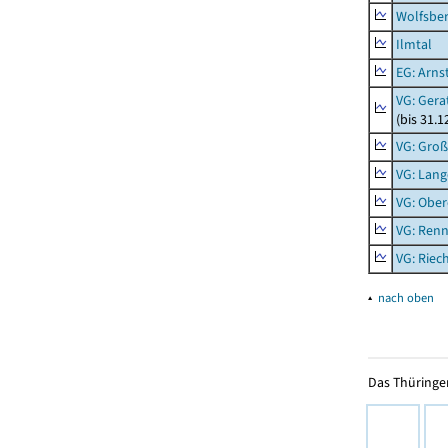
Wolfsbe
Ilmtal
EG: Arns
VG: Gera
(bis 31.1
VG: Gro
VG: Lang
VG: Ober
VG: Renn
VG: Riec
▴
nach oben
Das Thüringer