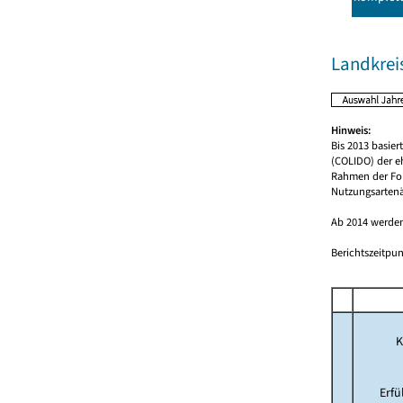
Landkreis
Hinweis:
Bis 2013 basie
(COLIDO) der e
Rahmen der For
Nutzungsartenä
Ab 2014 werden
Berichtszeitpun
K
Erf