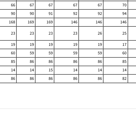
66
67
67
67
67
70
90
90
91
92
92
94
168
169
169
146
146
146
23
23
23
23
26
25
19
19
19
19
19
17
60
59
59
59
59
60
85
86
86
86
86
85
14
14
15
14
14
14
86
86
86
86
86
82