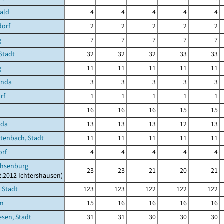
ald
4
4
4
4
4
dorf
2
2
2
2
2
g
7
7
7
7
7
Stadt
32
32
32
33
33
g
11
11
11
11
11
enda
3
3
3
3
3
rf
1
1
1
1
1
16
16
16
15
15
oda
13
13
13
12
13
tenbach, Stadt
11
11
11
11
11
orf
4
4
4
4
4
hsenburg
23
23
21
20
21
12.2012 Ichtershausen)
 Stadt
123
123
122
122
122
im
15
16
16
16
16
sen, Stadt
31
31
30
30
30