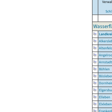
Verwa
Schl
Wasserfl
Landkrei
Alkersle
Altenfel
Angelro
Arnstadt
Böhlen
Böslebe
Dornhe
Elgersbu
Elleben
Elxleben
Franken