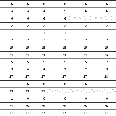
6
6
6
6
6
6
4
4
4
5
6
6
6
6
6
6
2
2
2
2
2
2
1
1
1
1
1
1
7
7
7
7
7
7
15
15
15
15
15
15
24
24
24
24
24
23
5
5
5
5
5
2
3
4
4
2
2
3
27
27
27
27
27
28
7
6
6
6
6
7
23
23
23
1
0
0
0
0
0
74
75
75
75
75
76
17
17
17
17
17
17