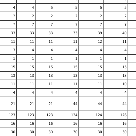
4
4
5
5
5
5
2
2
2
2
2
2
7
7
7
7
7
7
33
33
33
33
39
40
11
11
11
11
12
11
3
4
4
4
4
4
1
1
1
1
1
1
15
15
15
15
15
15
13
13
13
13
13
13
11
11
11
11
11
10
4
4
4
4
4
4
21
21
21
44
44
44
123
123
123
124
124
126
16
16
16
16
16
16
30
30
30
30
30
30