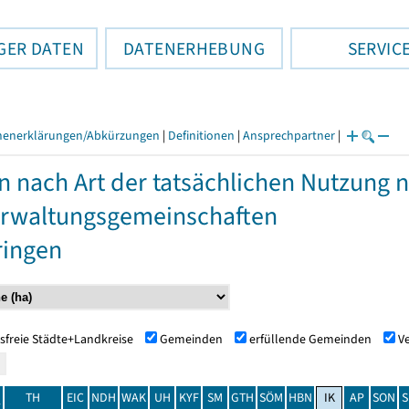
GER DATEN
DATENERHEBUNG
SERVIC
henerklärungen/Abkürzungen
|
Definitionen
|
Ansprechpartner
|
n nach Art der tatsächlichen Nutzung
rwaltungsgemeinschaften
ringen
sfreie Städte+Landkreise
Gemeinden
erfüllende Gemeinden
V
TH
EIC
NDH
WAK
UH
KYF
SM
GTH
SÖM
HBN
IK
AP
SON
S
t