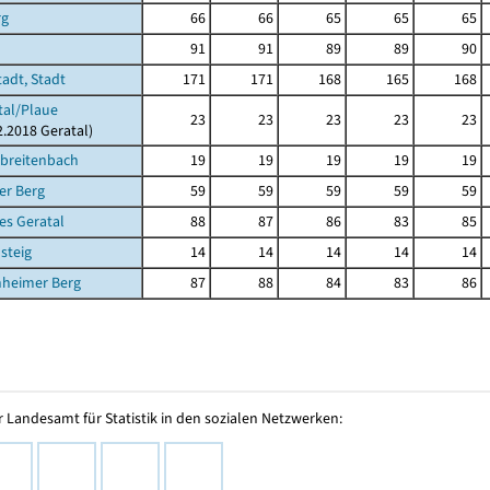
rg
66
66
65
65
65
91
91
89
89
90
tadt, Stadt
171
171
168
165
168
tal/Plaue
23
23
23
23
23
2.2018 Geratal)
ßbreitenbach
19
19
19
19
19
er Berg
59
59
59
59
59
es Geratal
88
87
86
83
85
steig
14
14
14
14
14
hheimer Berg
87
88
84
83
86
 Landesamt für Statistik in den sozialen Netzwerken: