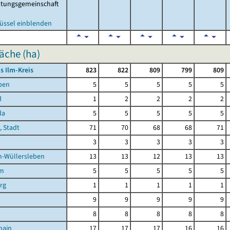
ltungsgemeinschaft
üssel einblenden
äche (ha)
s Ilm-Kreis
823
822
809
799
809
ben
5
5
5
5
5
d
1
2
2
2
2
da
5
5
5
5
5
, Stadt
71
70
68
68
71
3
3
3
3
3
n-Wüllersleben
13
13
12
13
13
im
5
5
5
5
5
rg
1
1
1
1
1
9
9
9
9
9
8
8
8
8
8
hain
17
17
17
16
16