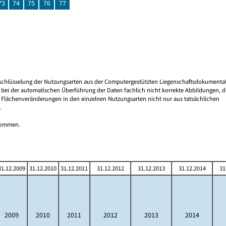
73
74
75
76
77
Umschlüsselung der Nutzungsarten aus der Computergestützten Liegenschaftsdokumenta
bei der automatischen Überführung der Daten fachlich nicht korrekte Abbildungen, d
n Flächenveränderungen in den einzelnen Nutzungsarten nicht nur aus tatsächlichen
.
tnommen.
31.12.2009
31.12.2010
31.12.2011
31.12.2012
31.12.2013
31.12.2014
31
2009
2010
2011
2012
2013
2014