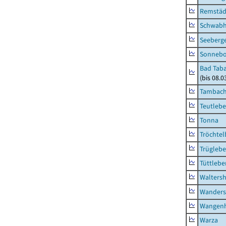
Remstäd
Schwab
Seeberg
Sonneb
Bad Taba
(bis 08.
Tambach-
Teutleb
Tonna
Tröchtel
Trügleb
Tüttlebe
Waltersh
Wanders
Wangen
Warza