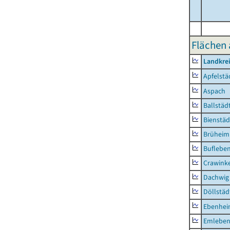
Flächen 
Landkre
Apfelstä
Aspach
Ballstäd
Bienstäd
Brüheim
Buflebe
Crawink
Dachwig
Döllstäd
Ebenhe
Emlebe