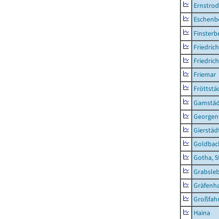
Ernstro
Eschenb
Finsterb
Friedric
Friedric
Friemar
Fröttstä
Gamstäd
Georgent
Gierstäd
Goldbac
Gotha, S
Grabsle
Gräfenh
Großfah
Haina