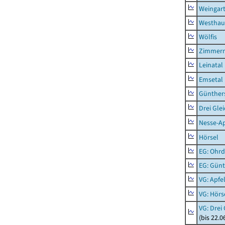
Weingar
Westhau
Wölfis
Zimmern
Leinatal
Emsetal
Günther
Drei Gle
Nesse-Ap
Hörsel
EG: Ohrd
EG: Gün
VG: Apfe
VG: Hörs
VG: Drei
(bis 22.