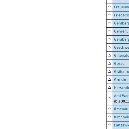
Frauenw
Frieders
Gehlber
Gehren, 
Geraber
Geschw
Gillersdo
Gossel
Gräfenr
Großbrei
Herschd
Amt Wac
(bis 30.
Ilmenau,
Kirchhe
Langewie