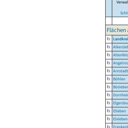
Verwa
Schl
Flächen 
Landkrei
Alkersle
Altenfel
Angelro
Arnstadt
Böhlen
Böslebe
Dornhe
Elgersbu
Elleben
Elxleben
Franken