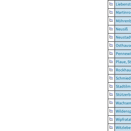
Liebenst
Martinr
Möhren
Neusiß
Neustad
Osthaus
Pennewi
Plaue, S
Rockhau
Schmied
Stadtilm
Stützer
Wachsen
Wildensp
Wipfrata
Witzleb