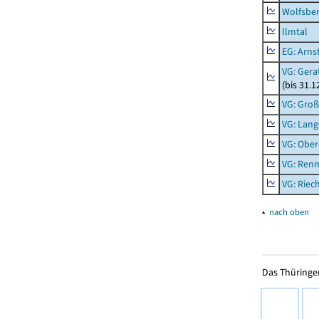
Wolfsbe
Ilmtal
EG: Arns
VG: Gera
(bis 31.1
VG: Gro
VG: Lang
VG: Ober
VG: Renn
VG: Riec
▴
nach oben
Das Thüringer