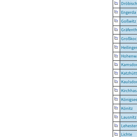
Dröbisc
Engerda
Goßwitz
Gräfenth
Großkoc
Heilinge
Hohenwa
Kamsdor
Katzhüt
Kaulsdor
Kirchhas
Königsee
Könitz
Lausnitz
Lehesten
Lichte