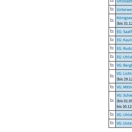
Uhlstädt
Unterwe
Königsee
(bis 31.
EG: Saal
EG: Kaul
EG: Rudo
EG: Uhls
VG: Berg
VG: Lich
(bis 29.
VG: Mitt
VG: Schi
(bis 01.
bis 30.1
VG: Uhls
VG: Unt