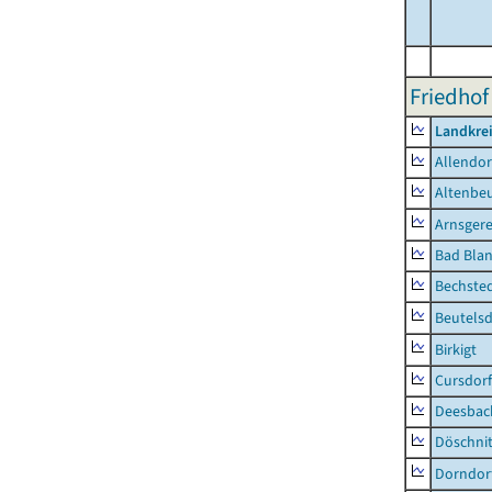
Friedhof
Landkrei
Allendor
Altenbe
Arnsger
Bad Blan
Bechste
Beutelsd
Birkigt
Cursdorf
Deesbac
Döschni
Dorndor