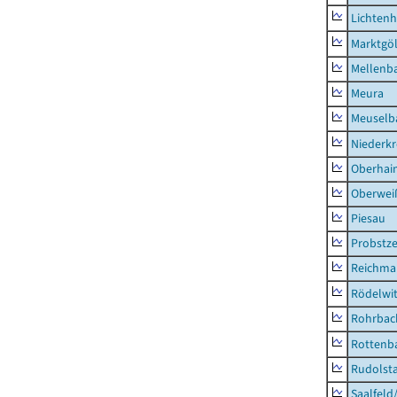
Lichten
Marktgöl
Mellenb
Meura
Meuselb
Niederk
Oberhai
Oberweiß
Piesau
Probstze
Reichma
Rödelwi
Rohrbac
Rottenb
Rudolsta
Saalfeld