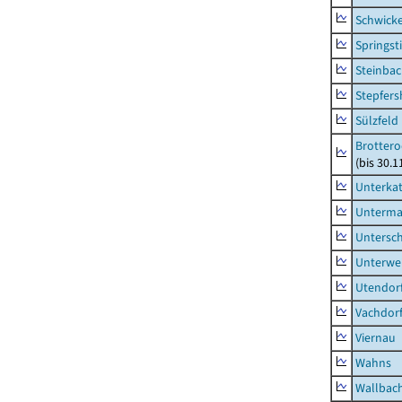
Schwick
Springsti
Steinbac
Stepfer
Sülzfeld
Brottero
(bis 30.1
Unterka
Unterma
Untersc
Unterwe
Utendor
Vachdor
Viernau
Wahns
Wallbac