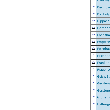
Dankma
Dermba
Diedorf
Dippach
Dorndor
Ebensha
Empfert
Ettenhau
Fischba
Franken
Frauens
Geisa, S
Gersten
Gerstun
Großens
Hallung