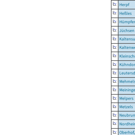
Herpf
Heßles
Hümpfer
Jüchsen
Kaltens
Kaltenw
Kleinsch
Kühndor
Leutersd
Mehmel
Meininge
Melpers
Metzels
Neubru
Nordhe
Oberhof,