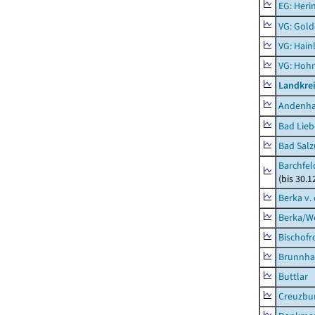
EG: Heri
VG: Gol
VG: Hainl
VG: Hoh
Landkrei
Andenh
Bad Lieb
Bad Salz
Barchfe
(bis 30.1
Berka v. 
Berka/We
Bischofr
Brunnha
Buttlar
Creuzbur