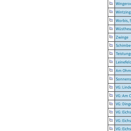
Wingero
Wintzin
Worbis, 
Wüstheu
Zwinge
Schimbe
Teistung
Leinefel
Am Ohm
Sonnens
VG: Lind
VG: Am 
VG: Ding
VG: Eich
VG: Eich
VG: Eich