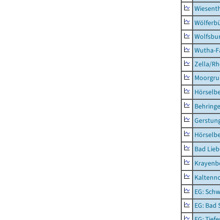
Wiesent
Wölferbü
Wolfsbu
Wutha-F
Zella/R
Moorgr
Hörselb
Behring
Gerstun
Hörselbe
Bad Lieb
Krayenb
Kaltenno
EG: Schw
EG: Bad 
EG: Tief