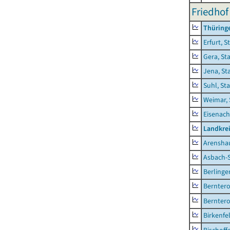
Friedhof
Thüring
Erfurt, S
Gera, St
Jena, St
Suhl, St
Weimar, 
Eisenach
Landkrei
Arensha
Asbach-
Berlinge
Berntero
Berntero
Birkenfe