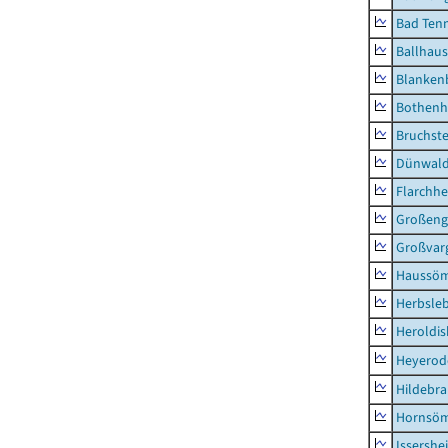
Bad Tenn
Ballhau
Blanken
Bothenh
Bruchst
Dünwal
Flarchh
Großeng
Großvar
Haussö
Herbsle
Heroldi
Heyerod
Hildebr
Hornsö
Issershe