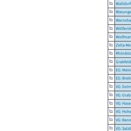
Walldorf
Wasunge
Wernsha
Wölfers
Wolfma
Zella-Me
Rhönbli
Grabfeld
EG: Mein
EG: Brei
VG: Dol
VG: Grab
VG: Hase
VG: Hoh
VG: Renn
VG: Salz