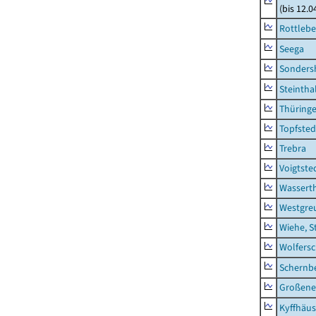
(bis 12.
Rottleb
Seega
Sonders
Steintha
Thüring
Topfsted
Trebra
Voigtste
Wassert
Westgre
Wiehe, S
Wolfers
Schernb
Großeneh
Kyffhäus