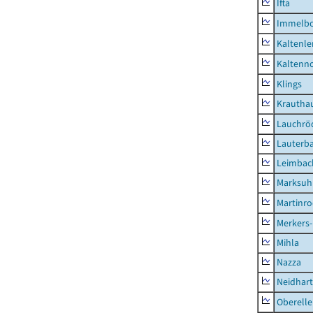
Ifta
Immelb
Kaltenle
Kaltenno
Klings
Krautha
Lauchrö
Lauterb
Leimbac
Marksuh
Martinr
Merkers-
Mihla
Nazza
Neidhar
Oberell