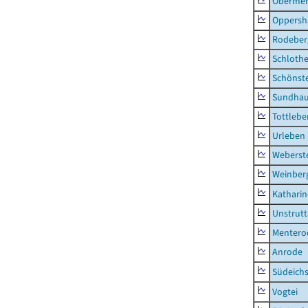
Obermeh
Oppersh
Rodeber
Schlothe
Schönst
Sundha
Tottlebe
Urleben
Weberst
Weinber
Kathari
Unstrutt
Mentero
Anrode
Südeichs
Vogtei