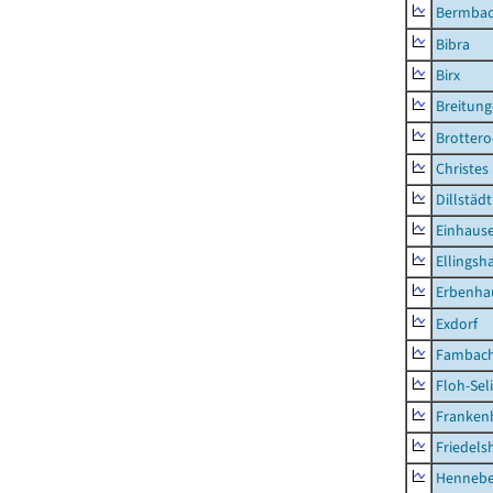
Bermba
Bibra
Birx
Breitun
Brottero
Christes
Dillstädt
Einhaus
Ellingsh
Erbenha
Exdorf
Fambac
Floh-Sel
Franken
Friedels
Hennebe