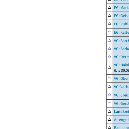
EG: Mark
EG: Geisa
EG: Ruhl
EG: Kalt
VG: Barc
VG: Berk
VG: Der
VG: Hain
(bis 30.0
VG: Ober
VG: Vach
VG: Creu
VG: Ger
Landkrei
Altengot
Bad Lang