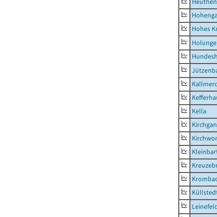
Heuthen
Hoheng
Hohes K
Holunge
Hundes
Jützenb
Kallmer
Kefferh
Kella
Kirchga
Kirchwor
Kleinbart
Kreuzeb
Kromba
Küllsted
Leinefel