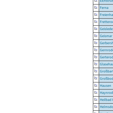
Eichstru
Ferna
Freienh
Frettero
Geisled
Geismar
Gerbers
Gernrod
Gertero
Glaseha
Großbart
Großbo
Hausen
Haynrod
Heilbad 
Helmsdo