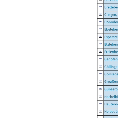
Bretleb
Clingen,
Donndor
Ebeleben
Esperste
Etzleben
Freienbe
Gehofen
Göllinge
Gorsleb
Greußen,
Günsero
Hachelb
Hautero
Helbedü