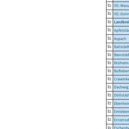
VG: Was
VG: Dolm
Landkre
Apfelstä
Aspach
Ballstäd
Bienstäd
Brüheim
Buflebe
Crawink
Dachwig
Döllstäd
Ebenhe
Emlebe
Ernstro
Eschenb