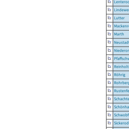
Lentero
Lindewe
Lutter
Mackenr
Marth
Neustad
Niederor
Pfaffsc
Reinhol
Röhrig
Rohrber
Rustenf
Schacht
Schönha
Schwobf
Sickerod