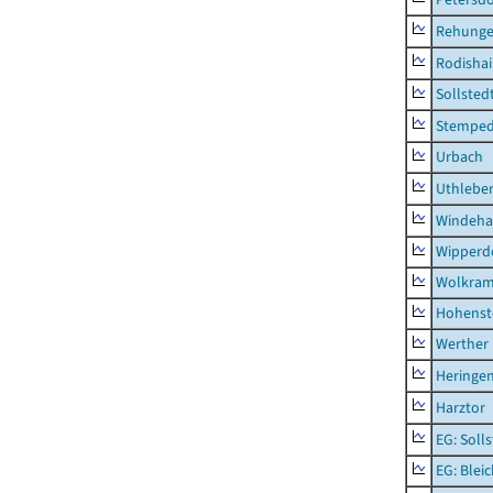
Rehung
Rodisha
Sollsted
Stempe
Urbach
Uthlebe
Windeha
Wipperd
Wolkram
Hohenst
Werther
Heringen
Harztor
EG: Soll
EG: Blei