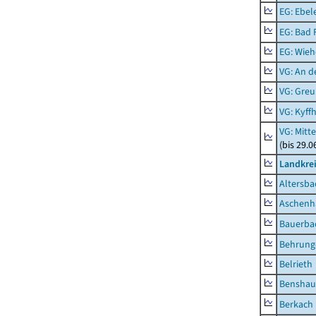
EG: Ebel
EG: Bad 
EG: Wieh
VG: An 
VG: Gre
VG: Kyff
VG: Mitt
(bis 29.
Landkre
Altersba
Aschenh
Bauerba
Behrung
Belrieth
Benshau
Berkach