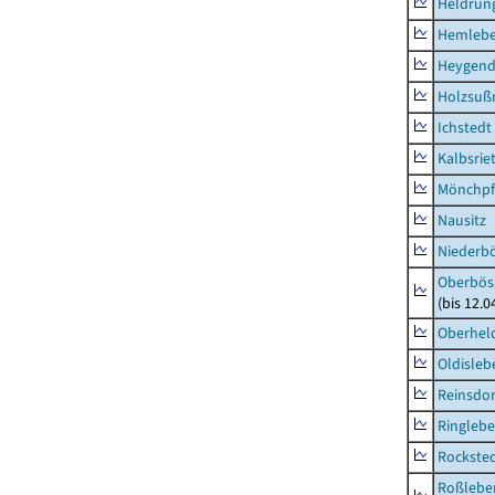
Heldrung
Hemleb
Heygend
Holzsuß
Ichstedt
Kalbsrie
Mönchpfi
Nausitz
Niederb
Oberbös
(bis 12.
Oberhel
Oldisleb
Reinsdor
Ringleb
Rockste
Roßleben