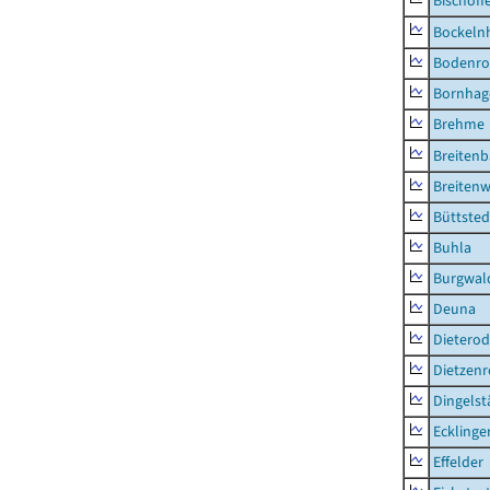
Bischoff
Bockeln
Bodenro
Bornhag
Brehme
Breiten
Breitenw
Büttsted
Buhla
Burgwal
Deuna
Dietero
Dietzen
Dingelst
Ecklinge
Effelder