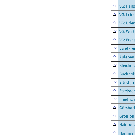
VG: Hans
VG: Lein
VG: Uder
VG: West
VG: Ers
Landkre
Auleben
Bleicher
Buchhol
Ellrich, 
Etzelsro
Friedric
Görsbac
Großloh
Hainrode
Hamma