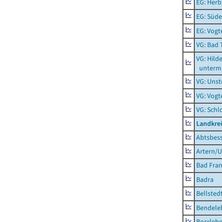
EG: Herb
EG: Süde
EG: Vogt
VG: Bad 
VG: Hil
unterm 
VG: Unst
VG: Vogt
VG: Schl
Landkrei
Abtsbes
Artern/U
Bad Fran
Badra
Bellsted
Bendele
Borxleb