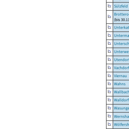
Sülzfeld
Brottero
(bis 30.1
Unterka
Unterma
Untersc
Unterwe
Utendor
Vachdor
Viernau
Wahns
Wallbac
Walldorf
Wasunge
Wernsha
Wölfers