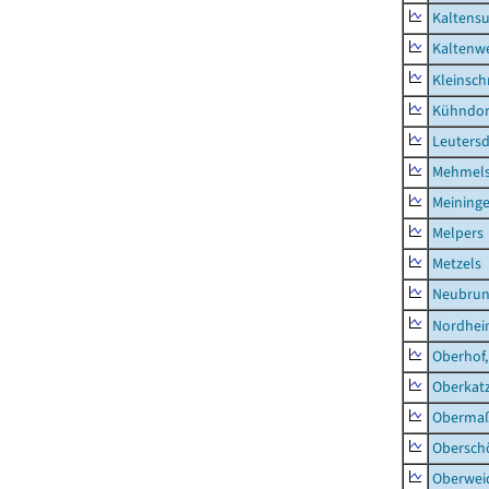
Kaltens
Kaltenw
Kleinsch
Kühndor
Leutersd
Mehmel
Meininge
Melpers
Metzels
Neubru
Nordhe
Oberhof,
Oberkat
Obermaß
Obersch
Oberwei