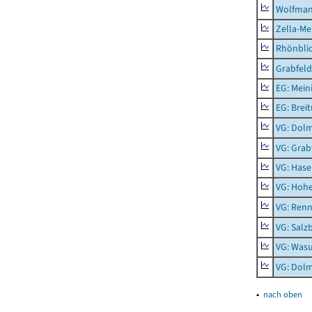
Wolfma
Zella-Me
Rhönbli
Grabfeld
EG: Mein
EG: Brei
VG: Dol
VG: Grab
VG: Hase
VG: Hoh
VG: Renn
VG: Salz
VG: Was
VG: Dolm
▴
nach oben