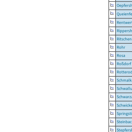
Oepfers
Queienfe
Rentwer
Rippers
Ritsche
Rohr
Rosa
Roßdorf
Rottero
Schmalka
Schwall
Schwarz
Schwick
Springsti
Steinbac
Stepfer