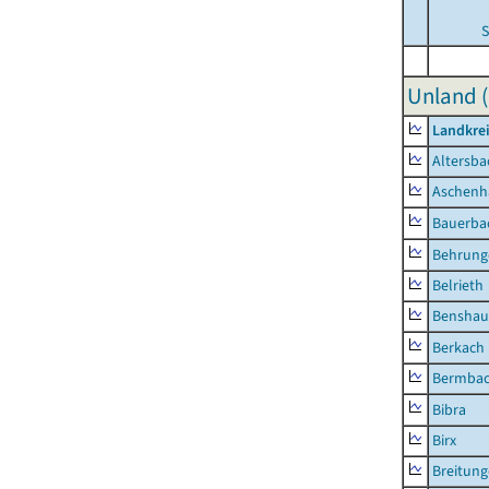
S
Unland (
Landkre
Altersba
Aschenh
Bauerba
Behrung
Belrieth
Benshau
Berkach
Bermba
Bibra
Birx
Breitun