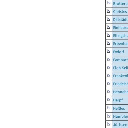
Brottero
Christes
Dillstädt
Einhaus
Ellingsh
Erbenha
Exdorf
Fambac
Floh-Sel
Franken
Friedels
Hennebe
Herpf
Heßles
Hümpfer
Jüchsen