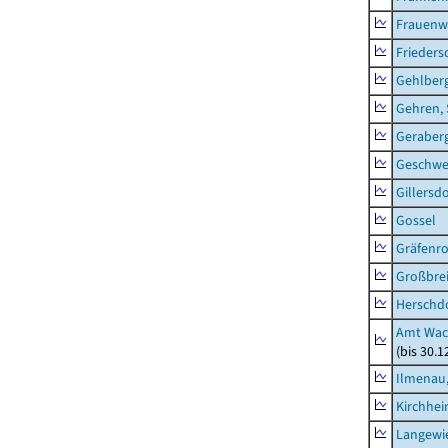
Frauenw
Frieders
Gehlber
Gehren, 
Geraber
Geschw
Gillersdo
Gossel
Gräfenr
Großbrei
Herschd
Amt Wac
(bis 30.
Ilmenau,
Kirchhe
Langewie