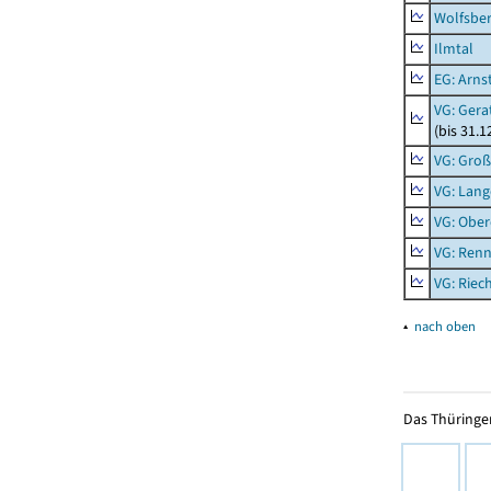
Wolfsbe
Ilmtal
EG: Arns
VG: Gera
(bis 31.1
VG: Gro
VG: Lang
VG: Ober
VG: Renn
VG: Riec
▴
nach oben
Das Thüringer