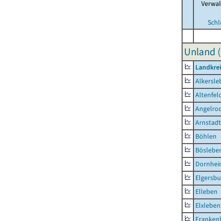
Verwa
Schl
Unland (
Landkrei
Alkersle
Altenfel
Angelro
Arnstadt
Böhlen
Böslebe
Dornhe
Elgersbu
Elleben
Elxleben
Franken