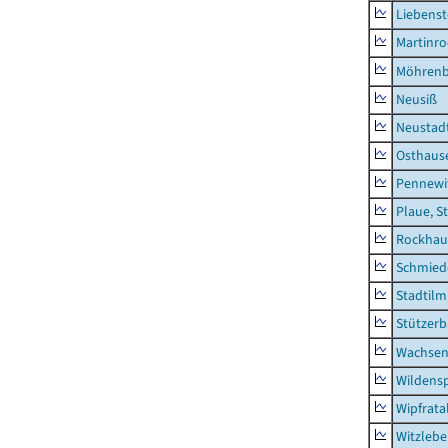
Liebenst
Martinr
Möhren
Neusiß
Neustad
Osthaus
Pennewi
Plaue, S
Rockhau
Schmied
Stadtilm
Stützer
Wachsen
Wildensp
Wipfrata
Witzleb