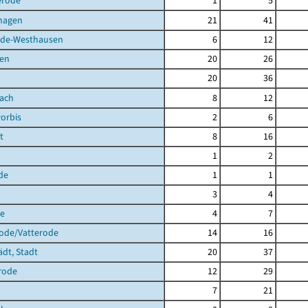
erode
1
5
hagen
21
41
de-Westhausen
6
12
en
20
26
20
36
bach
8
12
orbis
2
6
t
8
16
1
2
de
1
1
3
4
de
4
7
rode/Vatterode
14
16
ädt, Stadt
20
37
rode
12
29
7
21