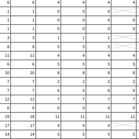
6
6
4
4
4
4
1
1
0
0
0
1
1
0
0
0
0
1
1
0
0
0
0
3
3
1
1
1
8
8
5
5
5
11
11
4
4
4
4
6
6
5
5
5
5
20
20
8
8
8
8
7
7
2
2
2
2
7
7
6
6
6
6
12
12
7
7
7
7
0
0
0
0
0
0
19
18
11
11
11
11
17
17
4
4
4
14
14
5
5
5
5