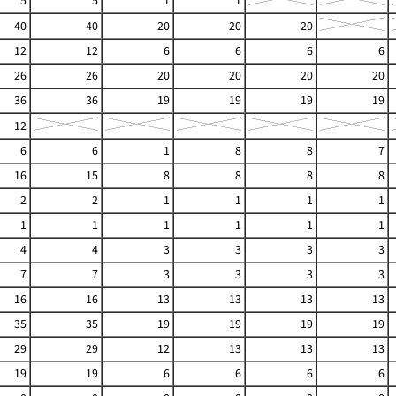
5
5
1
1
40
40
20
20
20
12
12
6
6
6
6
26
26
20
20
20
20
36
36
19
19
19
19
12
6
6
1
8
8
7
16
15
8
8
8
8
2
2
1
1
1
1
1
1
1
1
1
1
4
4
3
3
3
3
7
7
3
3
3
3
16
16
13
13
13
13
35
35
19
19
19
19
29
29
12
13
13
13
19
19
6
6
6
6