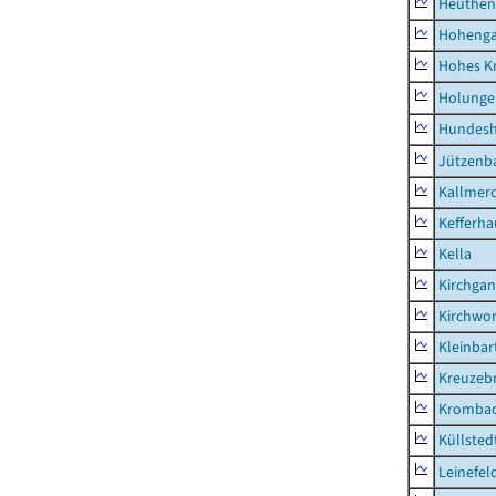
Heuthen
Hoheng
Hohes K
Holunge
Hundes
Jützenb
Kallmer
Kefferh
Kella
Kirchga
Kirchwor
Kleinbart
Kreuzeb
Kromba
Küllsted
Leinefel