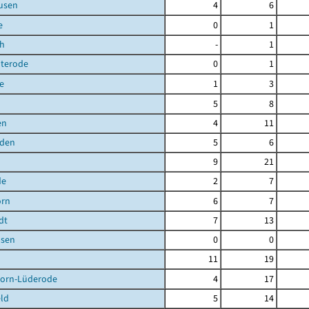
usen
4
6
e
0
1
ch
-
1
uterode
0
1
e
1
3
5
8
en
4
11
den
5
6
9
21
de
2
7
orn
6
7
dt
7
13
sen
0
0
11
19
orn-Lüderode
4
17
ld
5
14