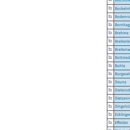
Bischoff
Bockeln
Bodenro
Bornhag
Brehme
Breiten
Breitenw
Büttsted
Buhla
Burgwal
Deuna
Dietero
Dietzen
Dingelst
Ecklinge
Effelder