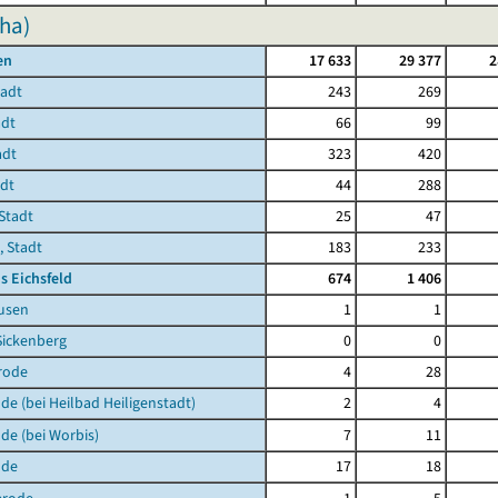
ha)
en
17 633
29 377
2
tadt
243
269
adt
66
99
adt
323
420
adt
44
288
Stadt
25
47
, Stadt
183
233
s Eichsfeld
674
1 406
usen
1
1
Sickenberg
0
0
rode
4
28
de (bei Heilbad Heiligenstadt)
2
4
de (bei Worbis)
7
11
lde
17
18