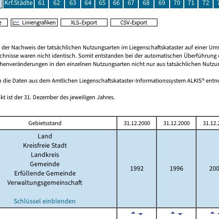
Krf.Städte
61
62
63
64
65
66
67
68
69
70
71
72
rt der Nachweis der tatsächlichen Nutzungsarten im Liegenschaftskataster auf einer
chnisse waren nicht identisch. Somit entstanden bei der automatischen Überführung d
ächenveränderungen in den einzelnen Nutzungsarten nicht nur aus tatsächlichen Nutzu
 die Daten aus dem Amtlichen Liegenschaftskataster-Informationssystem ALKIS® en
kt ist der 31. Dezember des jeweiligen Jahres.
Gebietsstand
31.12.2000
31.12.2000
31.12.
Land
Kreisfreie Stadt
Landkreis
Gemeinde
1992
1996
20
Erfüllende Gemeinde
Verwaltungsgemeinschaft
Schlüssel einblenden