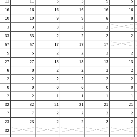
11
11
5
5
5
5
16
16
16
16
16
16
10
10
9
9
8
8
3
3
3
3
2
33
33
2
2
2
2
57
57
17
17
17
5
5
2
2
2
2
27
27
13
13
13
13
8
8
2
2
2
2
2
2
2
2
2
2
0
0
0
0
0
0
2
2
1
1
1
1
32
32
21
21
21
21
7
7
2
2
2
2
23
23
2
2
2
2
32