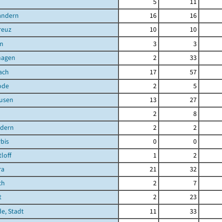
5
11
andern
16
16
reuz
10
10
n
3
3
hagen
2
33
ach
17
57
ode
2
5
ausen
13
27
2
8
ndern
2
2
bis
0
0
loff
1
2
ra
21
32
ch
2
7
t
2
23
de, Stadt
11
33