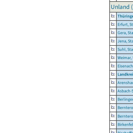
Unland (
Thüring
Erfurt, S
Gera, St
Jena, St
Suhl, St
Weimar, 
Eisenach
Landkrei
Arensha
Asbach-
Berlinge
Berntero
Berntero
Birkenfe