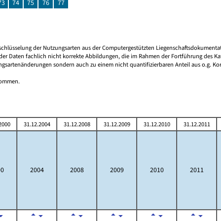
73
74
75
76
77
 Umschlüsselung der Nutzungsarten aus der Computergestützten Liegenschaftsdokument
er Daten fachlich nicht korrekte Abbildungen, die im Rahmen der Fortführung des Kat
ngsartenänderungen sondern auch zu einem nicht quantifizierbaren Anteil aus o.g. Kor
tnommen.
2000
31.12.2004
31.12.2008
31.12.2009
31.12.2010
31.12.2011
00
2004
2008
2009
2010
2011