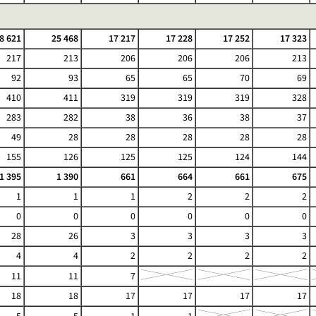
8 621
25 468
17 217
17 228
17 252
17 323
217
213
206
206
206
213
92
93
65
65
70
69
410
411
319
319
319
328
283
282
38
36
38
37
49
28
28
28
28
28
155
126
125
125
124
144
1 395
1 390
661
664
661
675
1
1
1
2
2
2
0
0
0
0
0
0
28
26
3
3
3
3
4
4
2
2
2
2
11
11
7
18
18
17
17
17
17