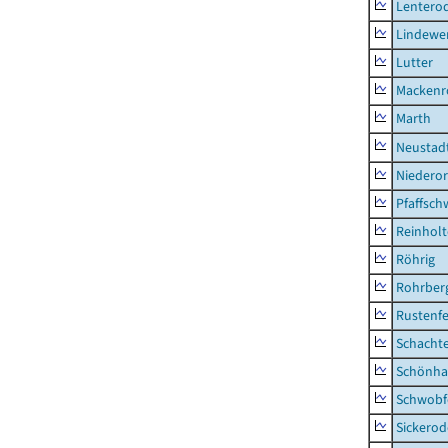
Lentero
Lindewe
Lutter
Mackenr
Marth
Neustad
Niederor
Pfaffsc
Reinhol
Röhrig
Rohrber
Rustenf
Schacht
Schönha
Schwobf
Sickerod