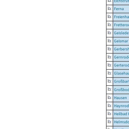
Eichstru
Ferna
Freienh
Frettero
Geisled
Geismar
Gerbers
Gernrod
Gertero
Glaseha
Großbart
Großbo
Hausen
Haynrod
Heilbad 
Helmsdo