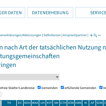
GER DATEN
DATENERHEBUNG
SERVIC
henerklärungen/Abkürzungen
|
Definitionen
|
Ansprechpartner
|
n nach Art der tatsächlichen Nutzung
tungsgemeinschaften
ringen
sfreie Städte+Landkreise
Gemeinden
erfüllende Gemeinden
V
TH
EIC
NDH
WAK
UH
KYF
SM
GTH
SÖM
HBN
IK
AP
SON
S
t