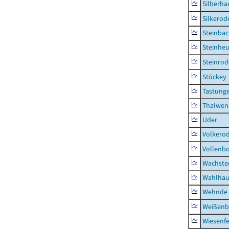
Silberha
Silkerod
Steinba
Steinhe
Steinrod
Stöckey
Tastung
Thalwen
Uder
Volkero
Vollenb
Wachste
Wahlhau
Wehnde
Weißenb
Wiesenfe