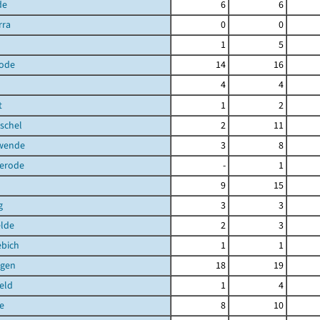
de
6
6
rra
0
0
1
5
ode
14
16
4
4
t
1
2
schel
2
11
hwende
3
8
terode
-
1
9
15
g
3
3
elde
2
3
ebich
1
1
gen
18
19
eld
1
4
e
8
10