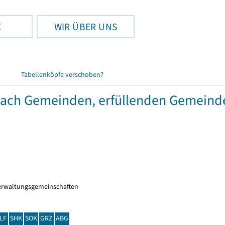
E
WIR ÜBER UNS
Tabellenköpfe verschoben?
 nach Gemeinden, erfüllenden Gemein
erwaltungsgemeinschaften
LF
SHK
SOK
GRZ
ABG