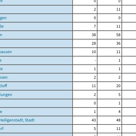
th
0
0
2
11
agen
0
0
de
7
11
en
38
58
28
36
hausen
10
11
e
-
1
de
1
1
usen
2
2
loff
11
20
dungen
2
5
0
1
e
1
4
Heiligenstadt, Stadt
43
48
rf
5
11