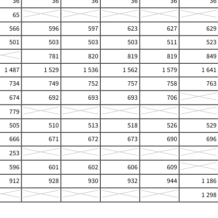
36
36
36
36
36
36
65
566
596
597
623
627
629
501
503
503
503
511
523
781
820
819
819
849
1 487
1 529
1 536
1 562
1 579
1 641
734
749
752
757
758
763
674
692
693
693
706
779
505
510
513
518
526
529
666
671
672
673
690
696
253
596
601
602
606
609
912
928
930
932
944
1 186
1 298