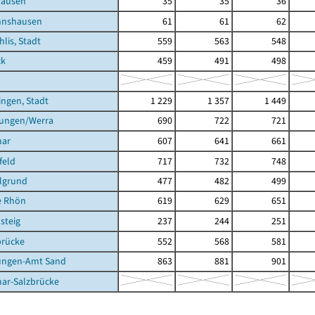
hausen
35
35
36
nnshausen
61
61
62
hlis, Stadt
559
563
548
ck
459
491
498
ingen, Stadt
1 229
1 357
1 449
tungen/Werra
690
722
721
mar
607
641
661
feld
717
732
748
lgrund
477
482
499
e Rhön
619
629
651
steig
237
244
251
brücke
552
568
581
ungen-Amt Sand
863
881
901
ar-Salzbrücke