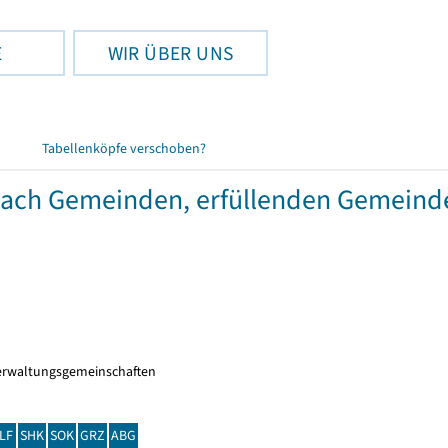
E
WIR ÜBER UNS
Tabellenköpfe verschoben?
 nach Gemeinden, erfüllenden Gemein
erwaltungsgemeinschaften
LF
SHK
SOK
GRZ
ABG