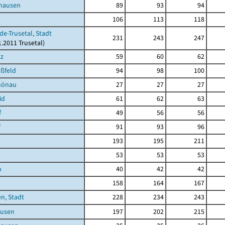
shausen
89
93
94
106
113
118
de-Trusetal, Stadt
231
243
247
1.2011 Trusetal)
tz
59
60
62
ßfeld
94
98
100
hönau
27
27
27
id
61
62
63
f
49
56
56
f
91
93
96
193
195
211
53
53
53
h
40
42
42
158
164
167
n, Stadt
228
234
243
usen
197
202
215