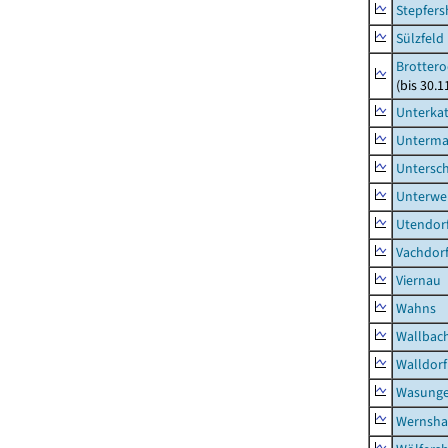
Stepfer
Sülzfeld
Brottero
(bis 30.1
Unterka
Unterma
Untersc
Unterwe
Utendor
Vachdor
Viernau
Wahns
Wallbac
Walldorf
Wasunge
Wernsha