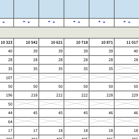
10 323
10 542
10 621
10 718
10 871
11 017
40
39
39
39
39
40
28
28
28
28
28
28
35
35
35
35
35
107
50
50
50
50
50
50
196
218
222
222
228
229
50
44
45
45
45
46
46
64
17
17
18
18
18
18