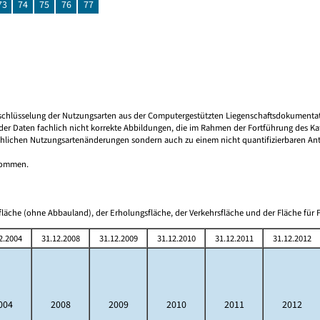
73
74
75
76
77
 Umschlüsselung der Nutzungsarten aus der Computergestützten Liegenschaftsdokument
er Daten fachlich nicht korrekte Abbildungen, die im Rahmen der Fortführung des Kata
hlichen Nutzungsartenänderungen sondern auch zu einem nicht quantifizierbaren Antei
tnommen.
läche (ohne Abbauland), der Erholungsfläche, der Verkehrsfläche und der Fläche für F
2.2004
31.12.2008
31.12.2009
31.12.2010
31.12.2011
31.12.2012
004
2008
2009
2010
2011
2012