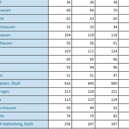
d
36
36
38
hausen
69
69
70
ld
62
63
65
tshausen
32
33
34
hausen
104
118
119
nhausen
55
56
61
103
111
124
65
65
66
93
94
96
de
51
51
47
lden, Stadt
816
845
880
ungen
213
218
221
a
113
122
124
ershausen
50
49
52
lle
78
79
82
h-Hallenberg, Stadt
256
267
287