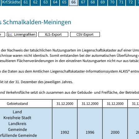
Krf.Städte
61
62
63
64
65
66
67
68
69
70
71
72
s Schmalkalden-Meiningen
rt der Nachweis der tatsächlichen Nutzungsarten im Liegenschaftskataster auf einer
chnisse waren nicht identisch. Somit entstanden bei der automatischen Überführung d
esultieren Flächenveränderungen in den einzelnen Nutzungsarten nicht nur aus tatsäc
 die Daten aus dem Amtlichen Liegenschaftskataster-Informationssystem ALKIS® en
kt ist der 31. Dezember des jeweiligen Jahres.
nd Verkehrsfläche setzt sich zusammen aus der Gebäude- und Freifläche, der Betriebsf
Gebietsstand
31.12.2000
31.12.2000
31.12.2000
31.1
Land
Kreisfreie Stadt
Landkreis
Gemeinde
1992
1996
2000
2
rfüllende Gemeinde