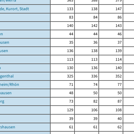
gen/Werra
363
388
379
de, Kurort, Stadt
133
138
147
83
84
86
140
142
143
en
44
44
46
ausen
35
36
37
usen
136
138
139
113
113
114
h
130
136
140
igenthal
325
336
352
heim/Rhön
71
74
77
hausen
48
50
50
rg
73
82
87
129
106
108
39
39
40
shausen
61
61
62