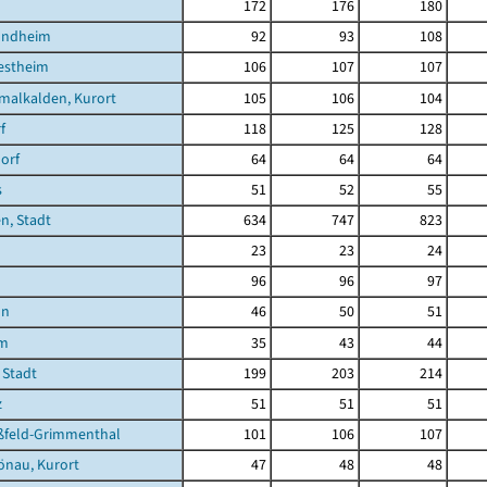
172
176
180
undheim
92
93
108
estheim
106
107
107
malkalden, Kurort
105
106
104
f
118
125
128
orf
64
64
64
s
51
52
55
n, Stadt
634
747
823
23
23
24
96
96
97
nn
46
50
51
im
35
43
44
 Stadt
199
203
214
z
51
51
51
feld-Grimmenthal
101
106
107
önau, Kurort
47
48
48