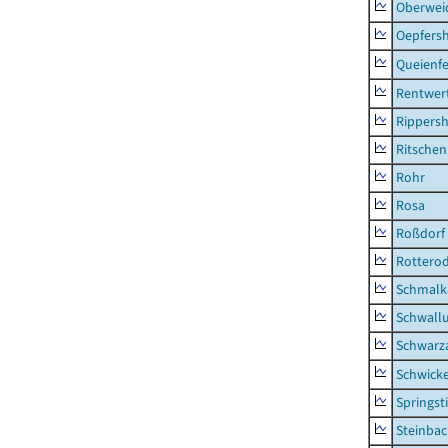
Oberwei
Oepfers
Queienfe
Rentwer
Rippers
Ritsche
Rohr
Rosa
Roßdorf
Rottero
Schmalka
Schwall
Schwarz
Schwick
Springsti
Steinbac