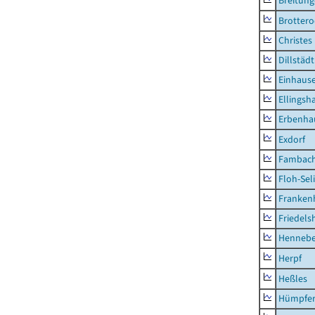
Breitun
Brottero
Christes
Dillstädt
Einhaus
Ellingsh
Erbenha
Exdorf
Fambac
Floh-Sel
Franken
Friedels
Hennebe
Herpf
Heßles
Hümpfer