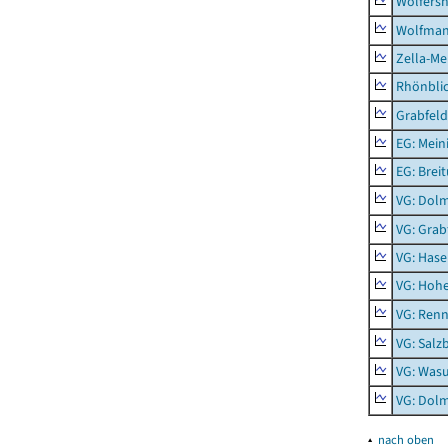
Wölfers
Wolfma
Zella-Me
Rhönbli
Grabfeld
EG: Mein
EG: Brei
VG: Dol
VG: Grab
VG: Hase
VG: Hoh
VG: Renn
VG: Salz
VG: Was
VG: Dolm
▴
nach oben