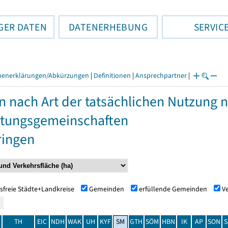
GER DATEN
DATENERHEBUNG
SERVIC
henerklärungen/Abkürzungen
|
Definitionen
|
Ansprechpartner
|
n nach Art der tatsächlichen Nutzung
tungsgemeinschaften
ringen
sfreie Städte+Landkreise
Gemeinden
erfüllende Gemeinden
V
TH
EIC
NDH
WAK
UH
KYF
SM
GTH
SÖM
HBN
IK
AP
SON
S
t