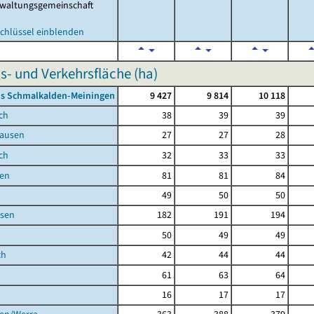
waltungsgemeinschaft
chlüssel einblenden
s- und Verkehrsfläche (ha)
is Schmalkalden-Meiningen
9 427
9 814
10 118
ch
38
39
39
ausen
27
27
28
ch
32
33
33
en
81
81
84
49
50
50
sen
182
191
194
50
49
49
ch
42
44
44
61
63
64
16
17
17