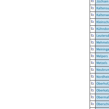
Jüchsen
Kaltens
Kaltenw
Kleinsch
Kühndor
Leutersd
Mehmel
Meininge
Melpers
Metzels
Neubru
Nordhe
Oberhof,
Oberkat
Obermaß
Obersch