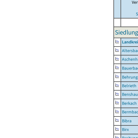
Ver
S
Siedlung
Landkre
Altersba
Aschenh
Bauerba
Behrung
Belrieth
Benshau
Berkach
Bermba
Bibra
Birx