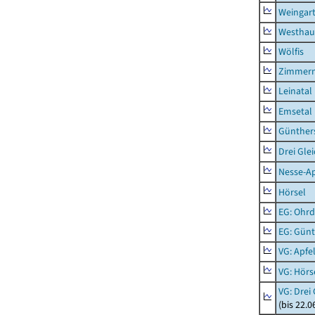
Weingar
Westhau
Wölfis
Zimmern
Leinatal
Emsetal
Günther
Drei Gle
Nesse-Ap
Hörsel
EG: Ohrd
EG: Gün
VG: Apfe
VG: Hörs
VG: Drei
(bis 22.