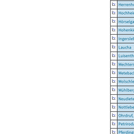
Herrenh
Hochhe
Hörselg
Hohenki
Ingersle
Laucha
Luisenth
Mechter
Metebac
Molschl
Mühlber
Neudiet
Nottleb
Ohrdruf,
Petrirod
Pferding