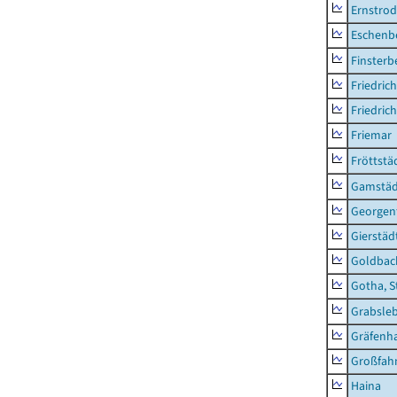
Ernstro
Eschenb
Finsterb
Friedric
Friedric
Friemar
Fröttstä
Gamstäd
Georgent
Gierstäd
Goldbac
Gotha, S
Grabsle
Gräfenh
Großfah
Haina