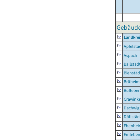
Gebäude-
Landkre
Apfelstä
Aspach
Ballstäd
Bienstäd
Brüheim
Buflebe
Crawink
Dachwig
Döllstäd
Ebenhe
Emlebe