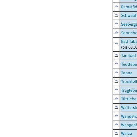
Remstäd
Schwab
Seeberg
Sonneb
Bad Taba
(bis 08.
Tambach-
Teutleb
Tonna
Tröchtel
Trügleb
Tüttlebe
Waltersh
Wanders
Wangen
Warza