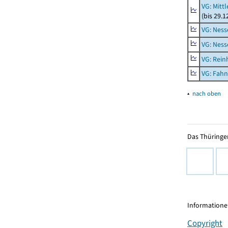
VG: Mitt
(bis 29.
VG: Nes
VG: Nes
VG: Rei
VG: Fah
▴
nach oben
Das Thüringer
Informationen
Copyright