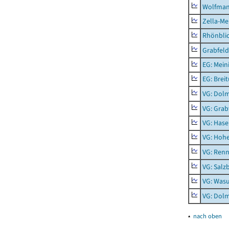
Wolfma
Zella-Me
Rhönbli
Grabfeld
EG: Mein
EG: Brei
VG: Dol
VG: Grab
VG: Hase
VG: Hoh
VG: Renn
VG: Salz
VG: Was
VG: Dolm
▴
nach oben