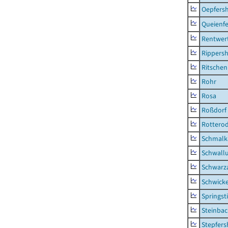
Oepfers
Queienfe
Rentwer
Rippers
Ritsche
Rohr
Rosa
Roßdorf
Rottero
Schmalka
Schwall
Schwarz
Schwick
Springsti
Steinbac
Stepfer