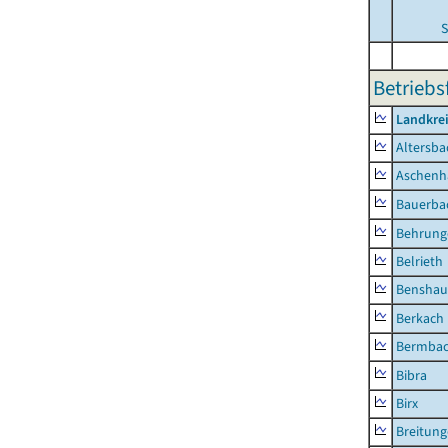
S
Betriebs
Landkre
Altersba
Aschenh
Bauerba
Behrung
Belrieth
Benshau
Berkach
Bermba
Bibra
Birx
Breitun