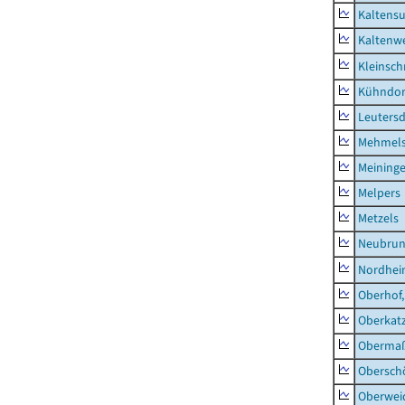
Kaltens
Kaltenw
Kleinsch
Kühndor
Leutersd
Mehmel
Meininge
Melpers
Metzels
Neubru
Nordhe
Oberhof,
Oberkat
Obermaß
Obersch
Oberwei