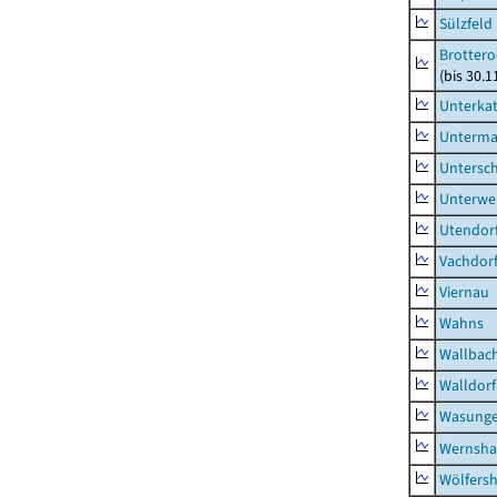
Sülzfeld
Brottero
(bis 30.1
Unterka
Unterma
Untersc
Unterwe
Utendor
Vachdor
Viernau
Wahns
Wallbac
Walldorf
Wasunge
Wernsha
Wölfers