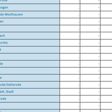
erode
.
-
hagen
.
-
de-Westhausen
.
-
en
.
-
.
-
bach
.
-
orbis
.
-
t
.
-
.
-
de
.
-
.
-
de
.
-
rode/Vatterode
.
-
ädt, Stadt
.
-
rode
.
-
.
-