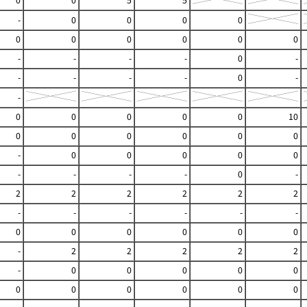
0
0
5
5
-
0
0
0
0
0
0
0
0
0
0
-
-
-
-
0
-
-
-
-
-
0
-
-
0
0
0
0
0
10
0
0
0
0
0
0
-
0
0
0
0
0
-
-
-
-
0
-
2
2
2
2
2
2
-
-
-
-
-
-
0
0
0
0
0
0
-
2
2
2
2
2
-
0
0
0
0
0
0
0
0
0
0
0