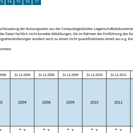
73
74
75
76
77
 Umschlüsselung der Nutzungsarten aus der Computergestützten Liegenschaftsdokument
er Daten fachlich nicht korrekte Abbildungen, die im Rahmen der Fortführung des Kat
ngsartenänderungen sondern auch zu einem nicht quantifizierbaren Anteil aus o.g. Kor
tnommen.
2000
31.12.2004
31.12.2008
31.12.2009
31.12.2010
31.12.2011
00
2004
2008
2009
2010
2011