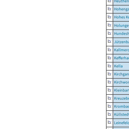
Heuthen
Hoheng
Hohes K
Holunge
Hundes
Jützenb
Kallmer
Kefferh
Kella
Kirchga
Kirchwor
Kleinbart
Kreuzeb
Kromba
Küllsted
Leinefel