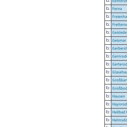
Eichstru
Ferna
Freienh
Frettero
Geisled
Geismar
Gerbers
Gernrod
Gertero
Glaseha
Großbart
Großbo
Hausen
Haynrod
Heilbad 
Helmsdo