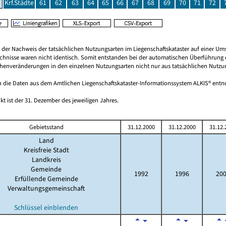
Krf.Städte
61
62
63
64
65
66
67
68
69
70
71
72
rt der Nachweis der tatsächlichen Nutzungsarten im Liegenschaftskataster auf einer
chnisse waren nicht identisch. Somit entstanden bei der automatischen Überführung d
ächenveränderungen in den einzelnen Nutzungsarten nicht nur aus tatsächlichen Nutzu
 die Daten aus dem Amtlichen Liegenschaftskataster-Informationssystem ALKIS® en
kt ist der 31. Dezember des jeweiligen Jahres.
Gebietsstand
31.12.2000
31.12.2000
31.12.
Land
Kreisfreie Stadt
Landkreis
Gemeinde
1992
1996
20
Erfüllende Gemeinde
Verwaltungsgemeinschaft
Schlüssel einblenden