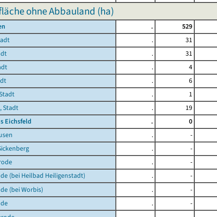
fläche ohne Abbauland (ha)
en
.
529
tadt
.
31
adt
.
31
adt
.
4
adt
.
6
Stadt
.
1
, Stadt
.
19
s Eichsfeld
.
0
usen
.
-
Sickenberg
.
-
rode
.
-
de (bei Heilbad Heiligenstadt)
.
-
de (bei Worbis)
.
-
lde
.
-