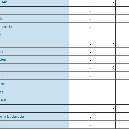
usen
.
-
e
.
-
ch
.
-
uterode
.
-
e
.
-
.
-
en
.
-
den
.
-
.
0
de
.
-
orn
.
-
dt
.
-
sen
.
-
.
-
orn-Lüderode
.
-
ld
.
-