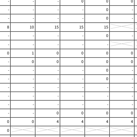
-
-
-
0
0
0
-
-
-
-
0
-
-
-
-
-
0
-
8
10
15
15
15
-
-
-
-
0
-
-
-
-
-
-
0
1
0
0
0
0
-
0
0
0
0
0
-
-
-
-
0
-
-
-
-
-
0
-
-
-
-
-
-
-
-
-
-
-
-
-
-
-
-
-
-
-
-
-
0
0
0
0
0
0
4
4
4
4
0