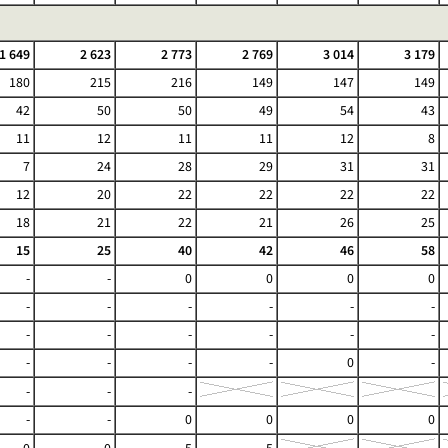
1 649
2 623
2 773
2 769
3 014
3 179
180
215
216
149
147
149
42
50
50
49
54
43
11
12
11
11
12
8
7
24
28
29
31
31
12
20
22
22
22
22
18
21
22
21
26
25
15
25
40
42
46
58
-
-
0
0
0
0
-
-
-
-
-
-
-
-
-
-
-
-
-
-
-
-
0
-
-
-
-
-
-
0
0
0
0