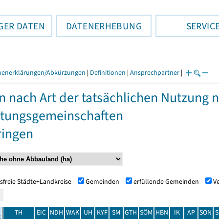
GER DATEN
DATENERHEBUNG
SERVIC
henerklärungen/Abkürzungen
|
Definitionen
|
Ansprechpartner
|
n nach Art der tatsächlichen Nutzung
tungsgemeinschaften
ringen
sfreie Städte+Landkreise
Gemeinden
erfüllende Gemeinden
V
TH
EIC
NDH
WAK
UH
KYF
SM
GTH
SÖM
HBN
IK
AP
SON
S
t