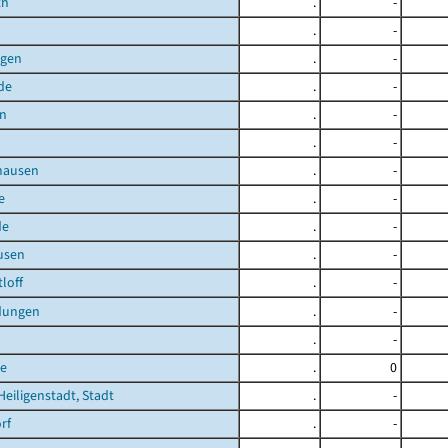
th
.
-
.
-
agen
.
-
de
.
-
en
.
-
.
-
hausen
.
-
e
.
-
de
.
-
usen
.
-
loff
.
-
dungen
.
-
.
-
e
.
0
Heiligenstadt, Stadt
.
-
rf
.
-