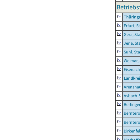
Betriebs
Thüring
Erfurt, S
Gera, St
Jena, St
Suhl, St
Weimar, 
Eisenach
Landkrei
Arensha
Asbach-
Berlinge
Berntero
Berntero
Birkenfe