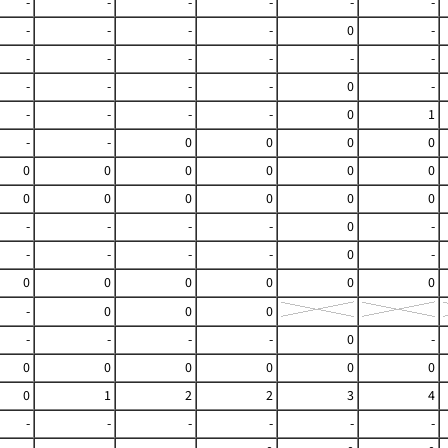
-
-
-
-
-
-
-
-
-
-
0
-
-
-
-
-
-
-
-
-
-
-
0
-
-
-
-
-
0
1
-
-
0
0
0
0
0
0
0
0
0
0
0
0
0
0
0
0
-
-
-
-
0
-
-
-
-
-
0
-
0
0
0
0
0
0
-
0
0
0
-
-
-
-
0
-
0
0
0
0
0
0
0
1
2
2
3
4
-
-
-
-
-
-