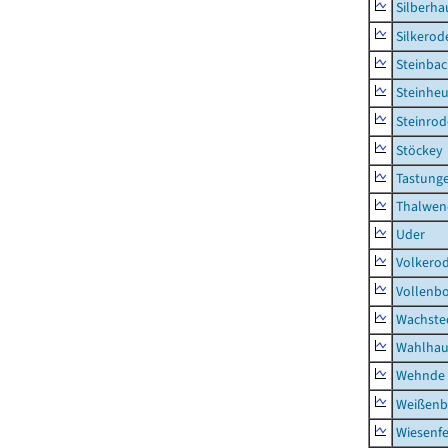
Silberha
Silkerod
Steinba
Steinhe
Steinrod
Stöckey
Tastung
Thalwen
Uder
Volkero
Vollenb
Wachste
Wahlhau
Wehnde
Weißenb
Wiesenfe