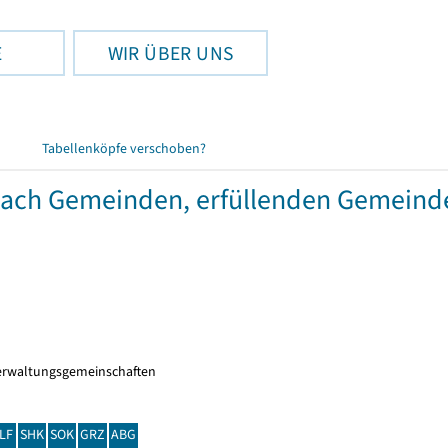
E
WIR ÜBER UNS
Tabellenköpfe verschoben?
 nach Gemeinden, erfüllenden Gemein
erwaltungsgemeinschaften
LF
SHK
SOK
GRZ
ABG