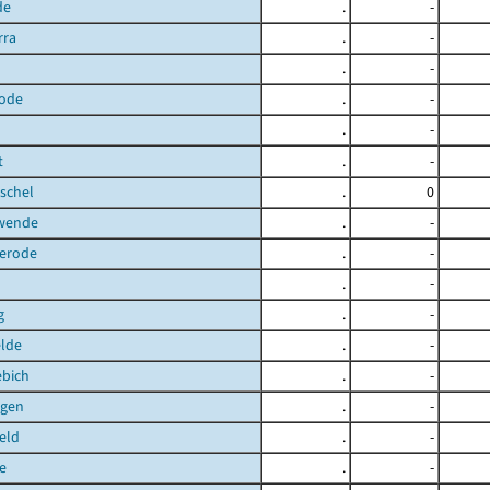
de
.
-
rra
.
-
.
-
ode
.
-
.
-
t
.
-
schel
.
0
hwende
.
-
terode
.
-
.
-
g
.
-
elde
.
-
ebich
.
-
gen
.
-
eld
.
-
e
.
-