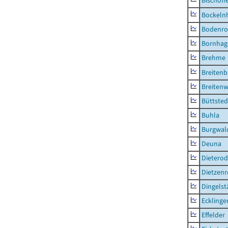
Bischoff
Bockeln
Bodenro
Bornhag
Brehme
Breiten
Breitenw
Büttsted
Buhla
Burgwal
Deuna
Dietero
Dietzen
Dingelst
Ecklinge
Effelder