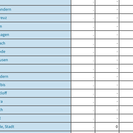
.
-
andern
.
-
reuz
.
-
n
.
-
hagen
.
-
ach
.
-
ode
.
-
ausen
.
-
.
-
ndern
.
-
bis
.
-
loff
.
-
ra
.
-
ch
.
-
t
.
-
de, Stadt
.
0