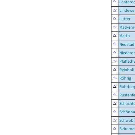
Lentero
Lindewe
Lutter
Mackenr
Marth
Neustad
Niederor
Pfaffsc
Reinhol
Röhrig
Rohrber
Rustenf
Schacht
Schönha
Schwobf
Sickerod