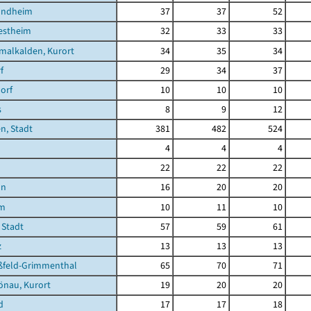
undheim
37
37
52
estheim
32
33
33
malkalden, Kurort
34
35
34
f
29
34
37
orf
10
10
10
s
8
9
12
n, Stadt
381
482
524
4
4
4
22
22
22
nn
16
20
20
im
10
11
10
 Stadt
57
59
61
z
13
13
13
feld-Grimmenthal
65
70
71
önau, Kurort
19
20
20
d
17
17
18