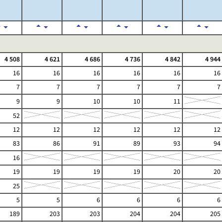
4 508
4 621
4 686
4 736
4 842
4 944
16
16
16
16
16
16
7
7
7
7
7
7
9
9
10
10
11
52
12
12
12
12
12
12
83
86
91
89
93
94
16
19
19
19
19
20
20
25
5
5
6
6
6
6
189
203
203
204
204
205