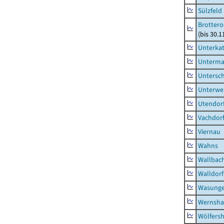
Sülzfeld
Brottero
(bis 30.1
Unterka
Unterma
Untersc
Unterwe
Utendor
Vachdor
Viernau
Wahns
Wallbac
Walldorf
Wasunge
Wernsha
Wölfers