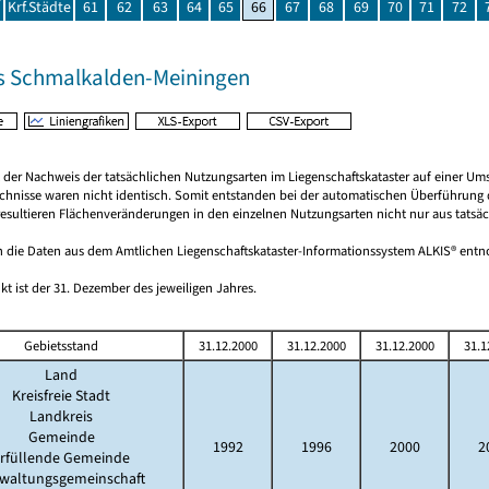
Krf.Städte
61
62
63
64
65
66
67
68
69
70
71
72
s Schmalkalden-Meiningen
rt der Nachweis der tatsächlichen Nutzungsarten im Liegenschaftskataster auf einer
chnisse waren nicht identisch. Somit entstanden bei der automatischen Überführung d
esultieren Flächenveränderungen in den einzelnen Nutzungsarten nicht nur aus tatsäc
 die Daten aus dem Amtlichen Liegenschaftskataster-Informationssystem ALKIS® en
kt ist der 31. Dezember des jeweiligen Jahres.
Gebietsstand
31.12.2000
31.12.2000
31.12.2000
31.1
Land
Kreisfreie Stadt
Landkreis
Gemeinde
1992
1996
2000
2
rfüllende Gemeinde
waltungsgemeinschaft