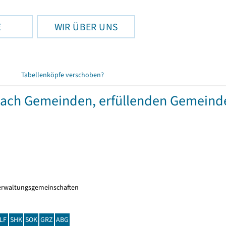
E
WIR ÜBER UNS
Tabellenköpfe verschoben?
 nach Gemeinden, erfüllenden Gemein
erwaltungsgemeinschaften
LF
SHK
SOK
GRZ
ABG