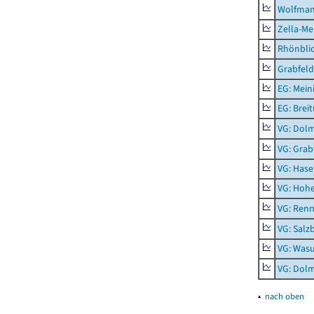
Wolfma
Zella-Me
Rhönbli
Grabfeld
EG: Mein
EG: Brei
VG: Dol
VG: Grab
VG: Hase
VG: Hoh
VG: Renn
VG: Salz
VG: Was
VG: Dolm
▴
nach oben