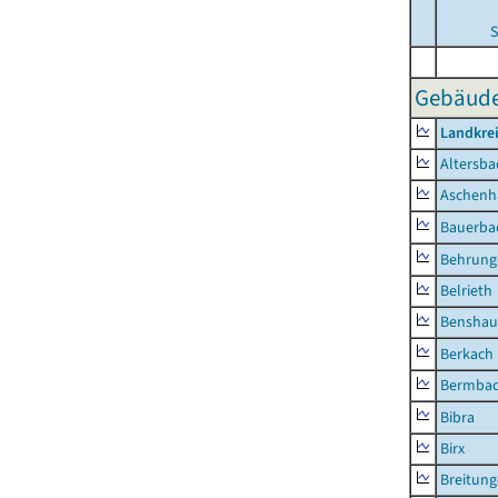
S
Gebäude-
Landkre
Altersba
Aschenh
Bauerba
Behrung
Belrieth
Benshau
Berkach
Bermba
Bibra
Birx
Breitun