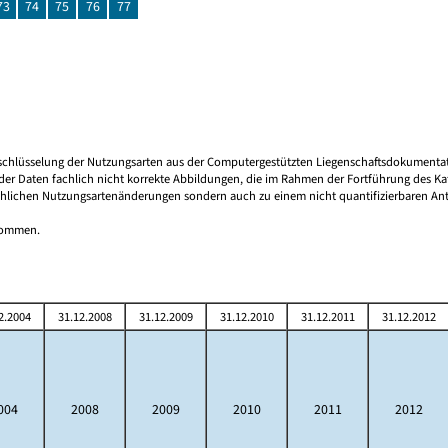
73
74
75
76
77
 Umschlüsselung der Nutzungsarten aus der Computergestützten Liegenschaftsdokument
er Daten fachlich nicht korrekte Abbildungen, die im Rahmen der Fortführung des Kata
hlichen Nutzungsartenänderungen sondern auch zu einem nicht quantifizierbaren Antei
tnommen.
2.2004
31.12.2008
31.12.2009
31.12.2010
31.12.2011
31.12.2012
004
2008
2009
2010
2011
2012