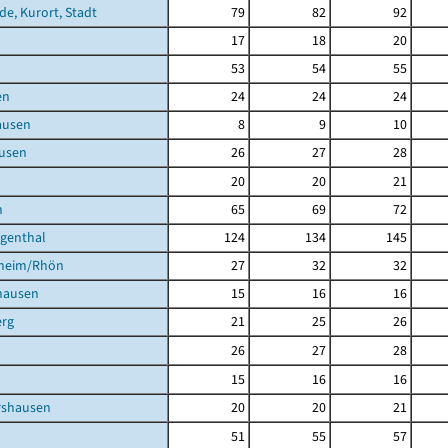
de, Kurort, Stadt
79
82
92
17
18
20
53
54
55
en
24
24
24
ausen
8
9
10
usen
26
27
28
20
20
21
h
65
69
72
igenthal
124
134
145
heim/Rhön
27
32
32
hausen
15
16
16
rg
21
25
26
26
27
28
15
16
16
shausen
20
20
21
51
55
57