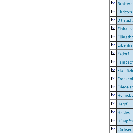
Brottero
Christes
Dillstädt
Einhaus
Ellingsh
Erbenha
Exdorf
Fambac
Floh-Sel
Franken
Friedels
Hennebe
Herpf
Heßles
Hümpfer
Jüchsen