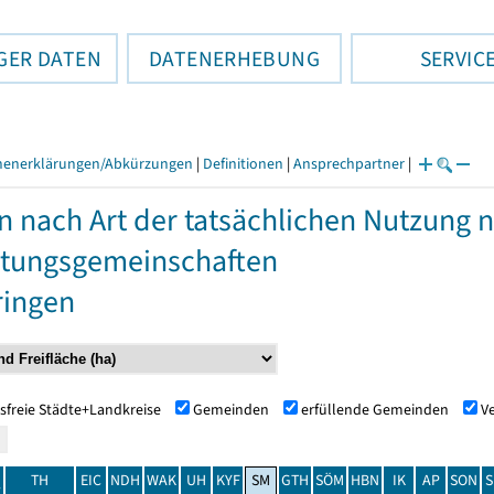
GER DATEN
DATENERHEBUNG
SERVIC
henerklärungen/Abkürzungen
|
Definitionen
|
Ansprechpartner
|
n nach Art der tatsächlichen Nutzung
tungsgemeinschaften
ringen
sfreie Städte+Landkreise
Gemeinden
erfüllende Gemeinden
V
TH
EIC
NDH
WAK
UH
KYF
SM
GTH
SÖM
HBN
IK
AP
SON
S
t