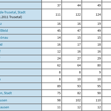
37
44
49
de-Trusetal, Stadt
111
122
124
1.2011 Trusetal)
tz
16
16
19
ßfeld
45
47
49
hönau
14
15
15
id
16
17
18
f
12
16
16
f
24
27
29
62
64
80
8
8
9
h
8
10
10
89
93
95
n, Stadt
75
82
90
usen
98
102
110
hausen
11
12
12