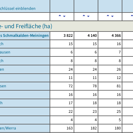
chlüssel einblenden
 und Freifläche (ha)
is Schmalkalden-Meiningen
3 822
4 140
4 366
ch
15
15
16
ausen
6
6
7
ch
8
8
8
en
24
24
26
11
11
12
sen
72
78
81
16
16
16
ch
17
18
18
22
23
25
4
4
5
gen/Werra
163
182
180