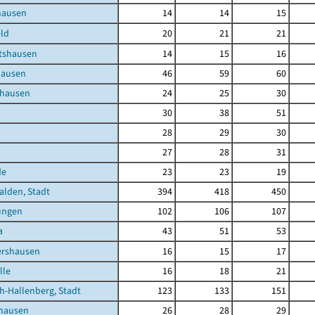
hausen
14
14
15
ld
20
21
21
tshausen
14
15
16
hausen
46
59
60
nhausen
24
25
30
30
38
51
28
29
30
27
28
31
de
23
23
19
lden, Stadt
394
418
450
ungen
102
106
107
a
43
51
53
ershausen
16
15
17
lle
16
18
21
h-Hallenberg, Stadt
123
133
151
shausen
26
28
29