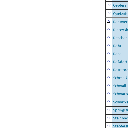
Oepfers
Queienfe
Rentwer
Rippers
Ritsche
Rohr
Rosa
Roßdorf
Rottero
Schmalka
Schwall
Schwarz
Schwick
Springsti
Steinbac
Stepfer