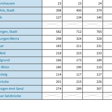
nnshausen
23
23
24
hlis, Stadt
398
400
379
ck
127
134
140
ingen, Stadt
582
712
765
tungen/Werra
298
324
328
mar
183
211
231
feld
218
223
233
lgrund
166
173
189
e Rhön
180
190
210
steig
114
117
127
brücke
201
215
226
ungen-Amt Sand
274
289
307
ar-Salzbrücke