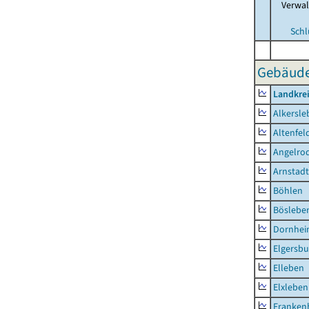
Verwa
Schl
Gebäude-
Landkrei
Alkersle
Altenfel
Angelro
Arnstadt
Böhlen
Böslebe
Dornhe
Elgersbu
Elleben
Elxleben
Franken