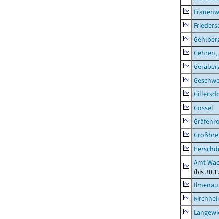
Frauenw
Frieders
Gehlber
Gehren, 
Geraber
Geschw
Gillersdo
Gossel
Gräfenr
Großbrei
Herschd
Amt Wac
(bis 30.
Ilmenau,
Kirchhe
Langewie