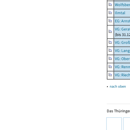
Wolfsbe
Ilmtal
EG: Arns
VG: Gera
(bis 31.1
VG: Gro
VG: Lang
VG: Ober
VG: Renn
VG: Riec
▴
nach oben
Das Thüringer