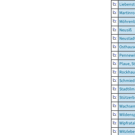
Liebenst
Martinr
Möhren
Neusiß
Neustad
Osthaus
Pennewi
Plaue, S
Rockhau
Schmied
Stadtilm
Stützer
Wachsen
Wildensp
Wipfrata
Witzleb