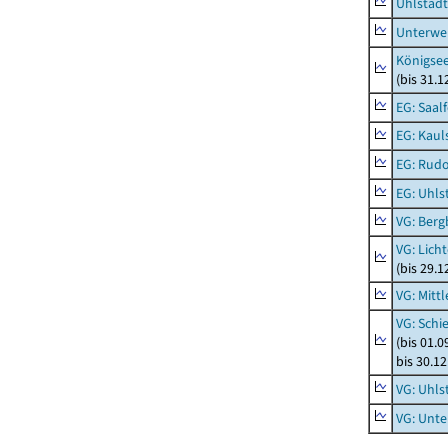
Uhlstädt
Unterwe
Königsee
(bis 31.
EG: Saal
EG: Kaul
EG: Rudo
EG: Uhls
VG: Berg
VG: Lich
(bis 29.
VG: Mitt
VG: Schi
(bis 01.
bis 30.1
VG: Uhls
VG: Unt