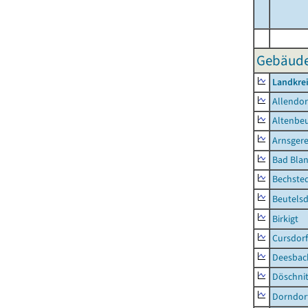
Gebäude-
Landkrei
Allendor
Altenbe
Arnsger
Bad Blan
Bechste
Beutelsd
Birkigt
Cursdorf
Deesbac
Döschni
Dorndor