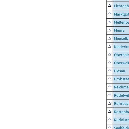
Lichten
Marktgöl
Mellenb
Meura
Meuselb
Niederk
Oberhai
Oberweiß
Piesau
Probstze
Reichma
Rödelwi
Rohrbac
Rottenb
Rudolsta
Saalfeld