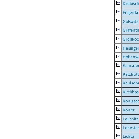
Dröbisc
Engerda
Goßwitz
Gräfenth
Großkoc
Heilinge
Hohenwa
Kamsdor
Katzhüt
Kaulsdor
Kirchhas
Königsee
Könitz
Lausnitz
Lehesten
Lichte