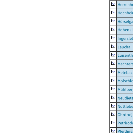
Herrenh
Hochhe
Hörselg
Hohenki
Ingersle
Laucha
Luisenth
Mechter
Metebac
Molschl
Mühlber
Neudiet
Nottleb
Ohrdruf,
Petrirod
Pferding