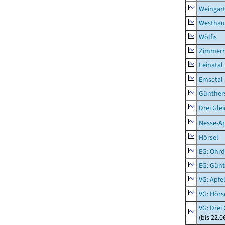
Weingar
Westhau
Wölfis
Zimmern
Leinatal
Emsetal
Günther
Drei Gle
Nesse-Ap
Hörsel
EG: Ohrd
EG: Gün
VG: Apfe
VG: Hörs
VG: Drei
(bis 22.