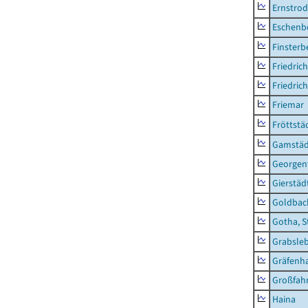
Ernstro
Eschenb
Finsterb
Friedric
Friedric
Friemar
Fröttstä
Gamstäd
Georgent
Gierstäd
Goldbac
Gotha, S
Grabsle
Gräfenh
Großfah
Haina