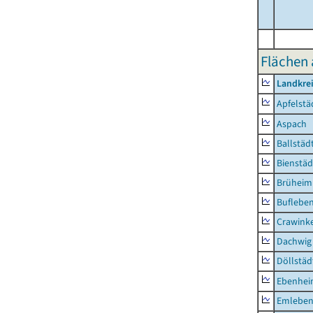
Flächen 
Landkre
Apfelstä
Aspach
Ballstäd
Bienstäd
Brüheim
Buflebe
Crawink
Dachwig
Döllstäd
Ebenhe
Emlebe