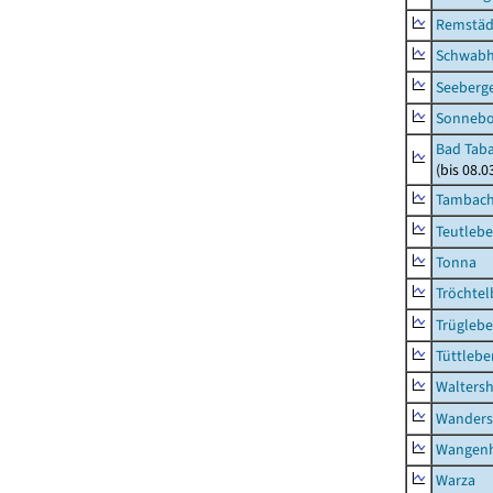
Remstäd
Schwab
Seeberg
Sonneb
Bad Taba
(bis 08.
Tambach-
Teutleb
Tonna
Tröchtel
Trügleb
Tüttlebe
Waltersh
Wanders
Wangen
Warza