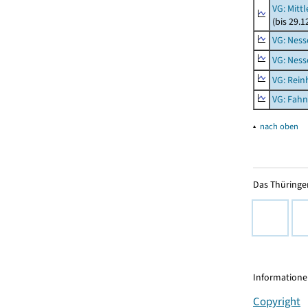
VG: Mitt
(bis 29.
VG: Nes
VG: Nes
VG: Rei
VG: Fah
▴
nach oben
Das Thüringer
Informationen
Copyright