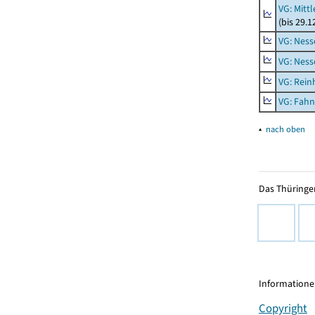
VG: Mitt
(bis 29.
VG: Nes
VG: Nes
VG: Rei
VG: Fah
▴
nach oben
Das Thüringer
Informationen
Copyright