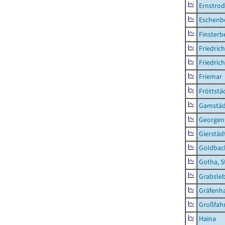
Ernstro
Eschenb
Finsterb
Friedric
Friedric
Friemar
Fröttstä
Gamstäd
Georgent
Gierstäd
Goldbac
Gotha, S
Grabsle
Gräfenh
Großfah
Haina