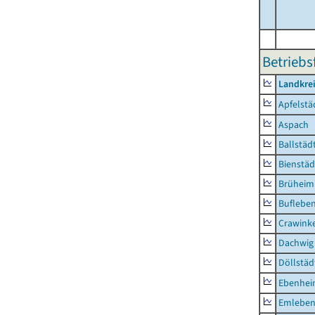
Betriebs
Landkre
Apfelstä
Aspach
Ballstäd
Bienstäd
Brüheim
Buflebe
Crawink
Dachwig
Döllstäd
Ebenhe
Emlebe