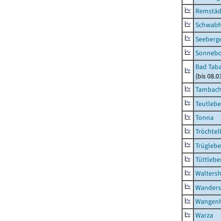
Remstäd
Schwab
Seeberg
Sonneb
Bad Taba
(bis 08.
Tambach-
Teutleb
Tonna
Tröchtel
Trügleb
Tüttlebe
Waltersh
Wanders
Wangen
Warza