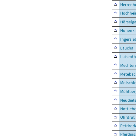
Herrenh
Hochhe
Hörselg
Hohenki
Ingersle
Laucha
Luisenth
Mechter
Metebac
Molschl
Mühlber
Neudiet
Nottleb
Ohrdruf,
Petrirod
Pferding