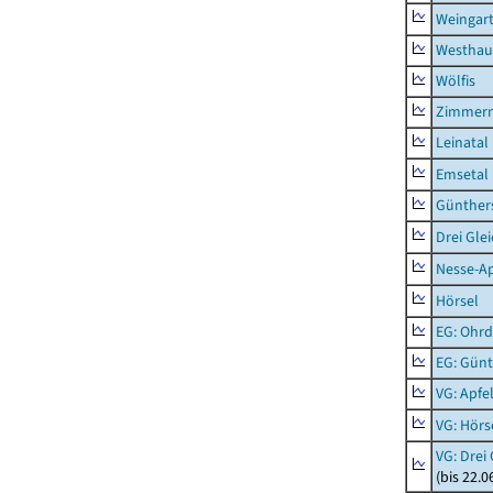
Weingar
Westhau
Wölfis
Zimmern
Leinatal
Emsetal
Günther
Drei Gle
Nesse-Ap
Hörsel
EG: Ohrd
EG: Gün
VG: Apfe
VG: Hörs
VG: Drei
(bis 22.