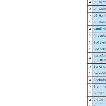
EG: Heri
VG: Gol
VG: Hainl
VG: Hoh
Landkrei
Andenh
Bad Lieb
Bad Salz
Barchfe
(bis 30.1
Berka v. 
Berka/We
Bischofr
Brunnha
Buttlar
Creuzbur