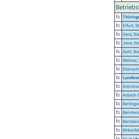
Betriebs
Thüring
Erfurt, S
Gera, St
Jena, St
Suhl, St
Weimar, 
Eisenach
Landkrei
Arensha
Asbach-
Berlinge
Berntero
Berntero
Birkenfe