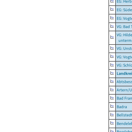
EG: Herb
EG: Süde
EG: Vogt
VG: Bad 
VG: Hil
unterm 
VG: Unst
VG: Vogt
VG: Schl
Landkrei
Abtsbes
Artern/U
Bad Fran
Badra
Bellsted
Bendele
Borxleb