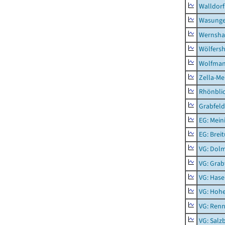
Walldorf
Wasunge
Wernsha
Wölfers
Wolfma
Zella-Me
Rhönbli
Grabfeld
EG: Mein
EG: Brei
VG: Dol
VG: Grab
VG: Hase
VG: Hoh
VG: Renn
VG: Salz