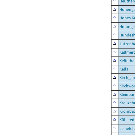
Heuthen
Hoheng
Hohes K
Holunge
Hundes
Jützenb
Kallmer
Kefferh
Kella
Kirchga
Kirchwor
Kleinbart
Kreuzeb
Kromba
Küllsted
Leinefel