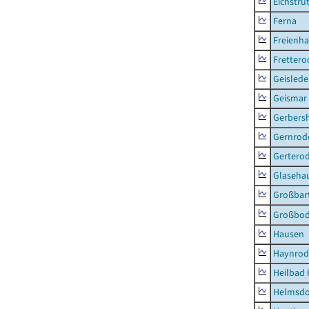
Eichstru
Ferna
Freienh
Frettero
Geisled
Geismar
Gerbers
Gernrod
Gertero
Glaseha
Großbart
Großbo
Hausen
Haynrod
Heilbad 
Helmsdo