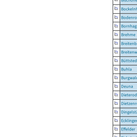
Bischoff
Bockeln
Bodenro
Bornhag
Brehme
Breiten
Breitenw
Büttsted
Buhla
Burgwal
Deuna
Dietero
Dietzen
Dingelst
Ecklinge
Effelder