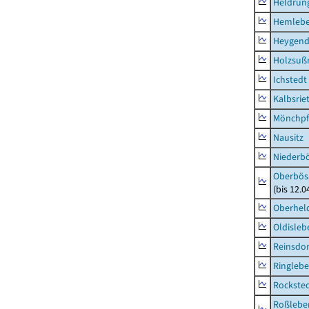
Heldrung
Hemleb
Heygend
Holzsuß
Ichstedt
Kalbsrie
Mönchpfi
Nausitz
Niederb
Oberbös
(bis 12.
Oberhel
Oldisleb
Reinsdor
Ringleb
Rockste
Roßleben