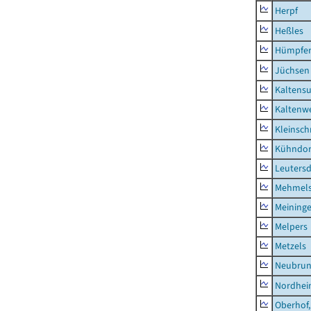
Herpf
Heßles
Hümpfer
Jüchsen
Kaltens
Kaltenw
Kleinsch
Kühndor
Leutersd
Mehmel
Meininge
Melpers
Metzels
Neubru
Nordhe
Oberhof,