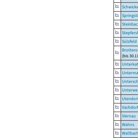
Schwick
Springsti
Steinbac
Stepfer
Sülzfeld
Brottero
(bis 30.1
Unterka
Unterma
Untersc
Unterwe
Utendor
Vachdor
Viernau
Wahns
Wallbac