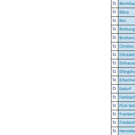
Bermba
Bibra
Birx
Breitun
Brottero
Christes
Dillstädt
Einhaus
Ellingsh
Erbenha
Exdorf
Fambac
Floh-Sel
Franken
Friedels
Hennebe