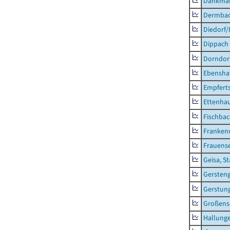
Dankma
Dermba
Diedorf
Dippach
Dorndor
Ebensha
Empfert
Ettenhau
Fischba
Franken
Frauens
Geisa, S
Gersten
Gerstun
Großens
Hallung