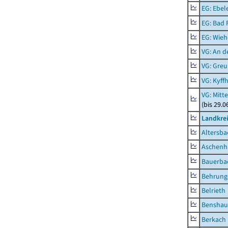
EG: Ebel
EG: Bad 
EG: Wieh
VG: An 
VG: Gre
VG: Kyff
VG: Mitt
(bis 29.
Landkre
Altersba
Aschenh
Bauerba
Behrung
Belrieth
Benshau
Berkach