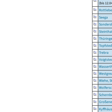
(bis 12.
Rottleb
Seega
Sonders
Steintha
Thüring
Topfsted
Trebra
Voigtste
Wassert
Westgre
Wiehe, S
Wolfers
Schernb
Großeneh
Kyffhäus