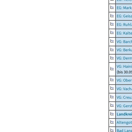
EG: Mark
EG: Geisa
EG: Ruhl
EG: Kalt
VG: Barc
VG: Berk
VG: Der
VG: Hain
(bis 30.0
VG: Ober
VG: Vach
VG: Creu
VG: Ger
Landkrei
Altengot
Bad Lang