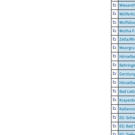
Wiesent
Wölferbü
Wolfsbu
Wutha-F
Zella/R
Moorgr
Hörselb
Behring
Gerstun
Hörselbe
Bad Lieb
Krayenb
Kaltenno
EG: Schw
EG: Bad 
EG: Tief