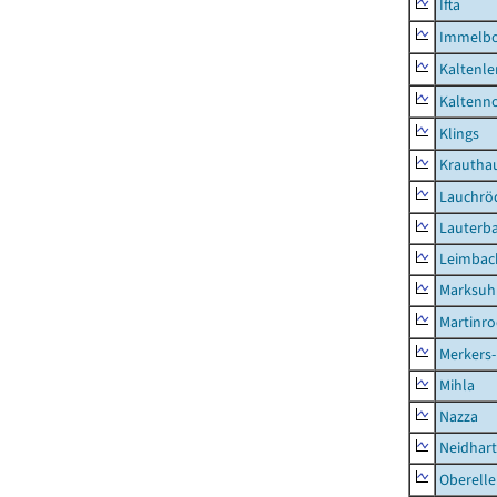
Ifta
Immelb
Kaltenle
Kaltenno
Klings
Krautha
Lauchrö
Lauterb
Leimbac
Marksuh
Martinr
Merkers-
Mihla
Nazza
Neidhar
Oberell