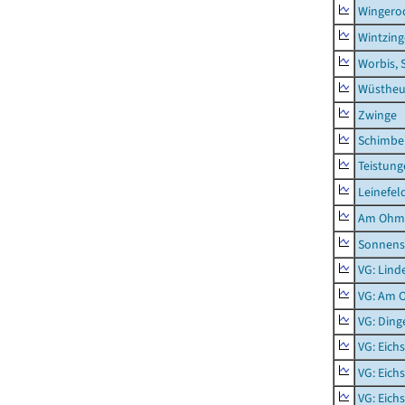
Wingero
Wintzin
Worbis, 
Wüstheu
Zwinge
Schimbe
Teistung
Leinefel
Am Ohm
Sonnens
VG: Lind
VG: Am 
VG: Ding
VG: Eich
VG: Eich
VG: Eich