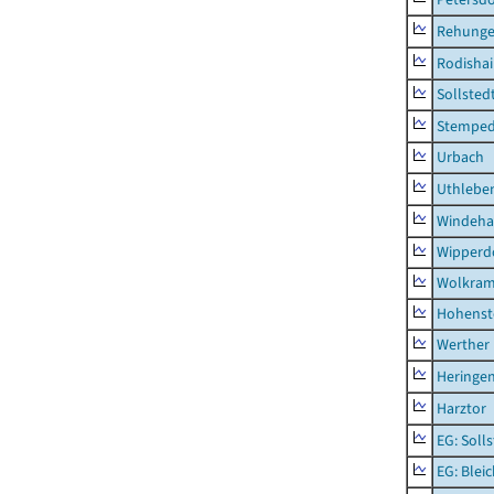
Rehung
Rodisha
Sollsted
Stempe
Urbach
Uthlebe
Windeha
Wipperd
Wolkram
Hohenst
Werther
Heringen
Harztor
EG: Soll
EG: Blei