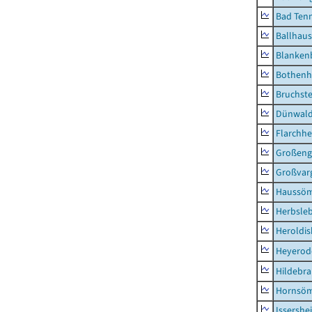
Bad Tenn
Ballhau
Blanken
Bothenh
Bruchst
Dünwal
Flarchh
Großeng
Großvar
Haussö
Herbsle
Heroldi
Heyerod
Hildebr
Hornsö
Issershe