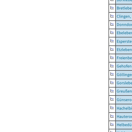
Bretleb
Clingen,
Donndor
Ebeleben
Esperste
Etzleben
Freienbe
Gehofen
Göllinge
Gorsleb
Greußen,
Günsero
Hachelb
Hautero
Helbedü