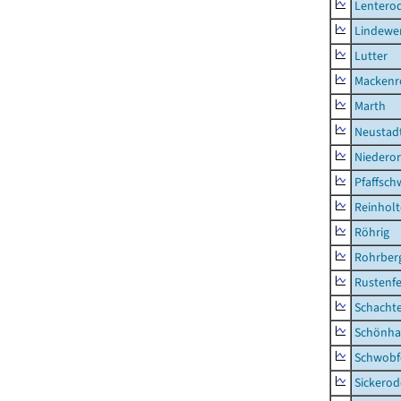
Lentero
Lindewe
Lutter
Mackenr
Marth
Neustad
Niederor
Pfaffsc
Reinhol
Röhrig
Rohrber
Rustenf
Schacht
Schönha
Schwobf
Sickerod