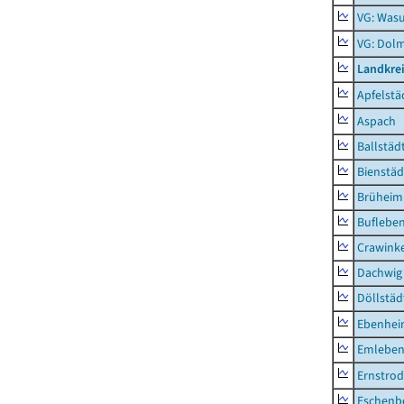
VG: Was
VG: Dolm
Landkre
Apfelstä
Aspach
Ballstäd
Bienstäd
Brüheim
Buflebe
Crawink
Dachwig
Döllstäd
Ebenhe
Emlebe
Ernstro
Eschenb