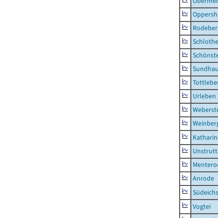
Obermeh
Oppersh
Rodeber
Schlothe
Schönst
Sundha
Tottlebe
Urleben
Weberst
Weinber
Kathari
Unstrutt
Mentero
Anrode
Südeichs
Vogtei