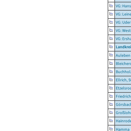
VG: Hans
VG: Lein
VG: Uder
VG: West
VG: Ers
Landkre
Auleben
Bleicher
Buchhol
Ellrich, 
Etzelsro
Friedric
Görsbac
Großloh
Hainrode
Hamma