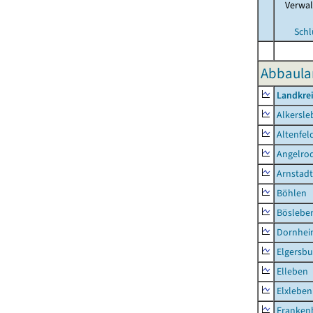
Verwa
Schl
Abbaula
Landkrei
Alkersle
Altenfel
Angelro
Arnstadt
Böhlen
Böslebe
Dornhe
Elgersbu
Elleben
Elxleben
Franken