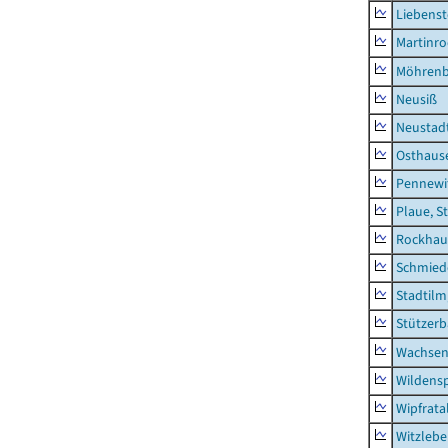
Liebenst
Martinr
Möhren
Neusiß
Neustad
Osthaus
Pennewi
Plaue, S
Rockhau
Schmied
Stadtilm
Stützer
Wachsen
Wildensp
Wipfrata
Witzleb