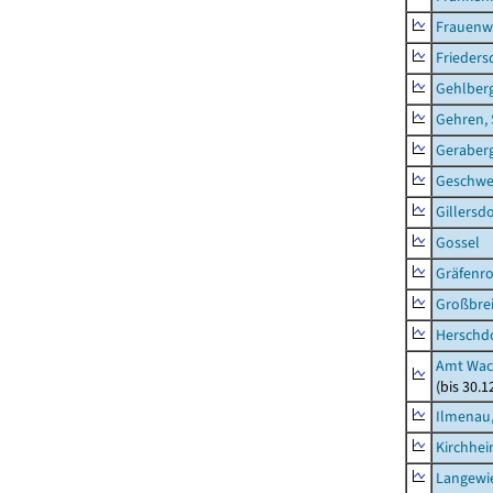
Frauenw
Frieders
Gehlber
Gehren, 
Geraber
Geschw
Gillersdo
Gossel
Gräfenr
Großbrei
Herschd
Amt Wac
(bis 30.
Ilmenau,
Kirchhe
Langewie