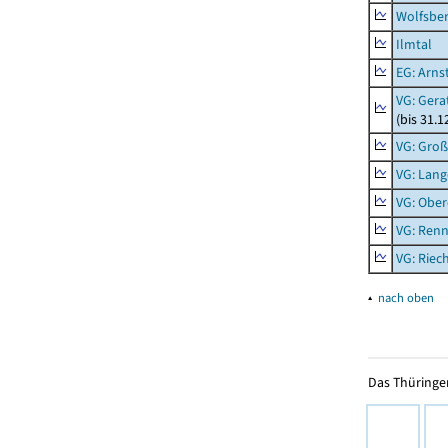
Wolfsbe
Ilmtal
EG: Arns
VG: Gera
(bis 31.1
VG: Gro
VG: Lang
VG: Ober
VG: Renn
VG: Riec
▴
nach oben
Das Thüringer