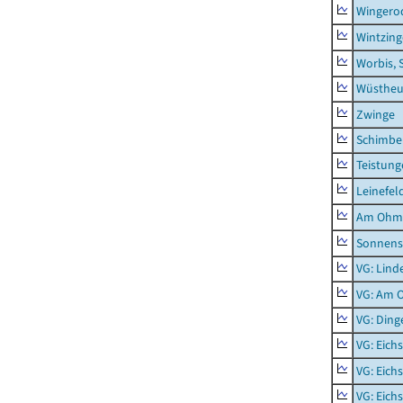
Wingero
Wintzin
Worbis, 
Wüstheu
Zwinge
Schimbe
Teistung
Leinefel
Am Ohm
Sonnens
VG: Lind
VG: Am 
VG: Ding
VG: Eich
VG: Eich
VG: Eich