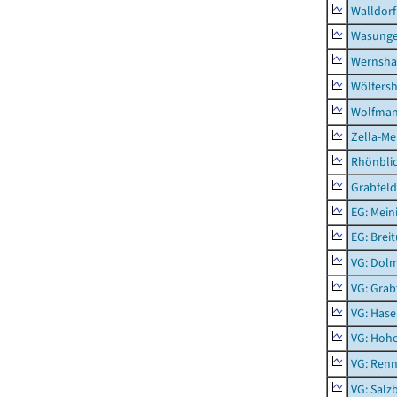
Walldorf
Wasunge
Wernsha
Wölfers
Wolfma
Zella-Me
Rhönbli
Grabfeld
EG: Mein
EG: Brei
VG: Dol
VG: Grab
VG: Hase
VG: Hoh
VG: Renn
VG: Salz