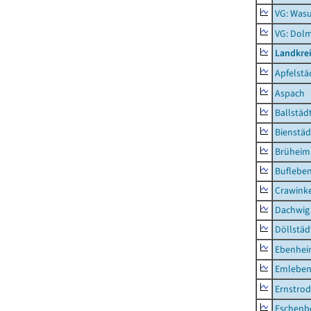
VG: Was
VG: Dolm
Landkre
Apfelstä
Aspach
Ballstäd
Bienstäd
Brüheim
Buflebe
Crawink
Dachwig
Döllstäd
Ebenhe
Emlebe
Ernstro
Eschenb