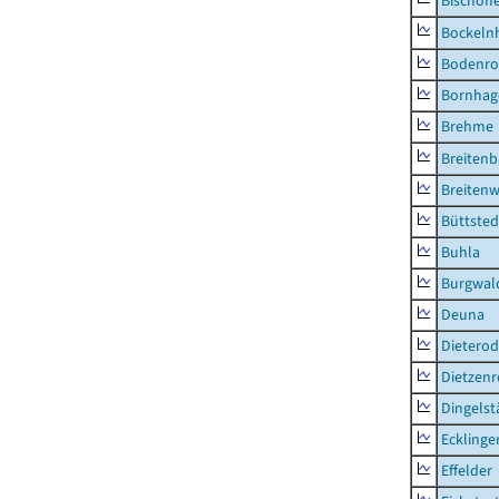
Bischoff
Bockeln
Bodenro
Bornhag
Brehme
Breiten
Breitenw
Büttsted
Buhla
Burgwal
Deuna
Dietero
Dietzen
Dingelst
Ecklinge
Effelder