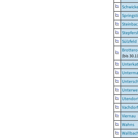
Schwick
Springsti
Steinbac
Stepfer
Sülzfeld
Brottero
(bis 30.1
Unterka
Unterma
Untersc
Unterwe
Utendor
Vachdor
Viernau
Wahns
Wallbac