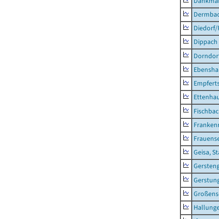
Dankma
Dermba
Diedorf
Dippach
Dorndor
Ebensha
Empfert
Ettenhau
Fischba
Franken
Frauens
Geisa, S
Gersten
Gerstun
Großens
Hallung