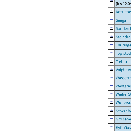
(bis 12.
Rottleb
Seega
Sonders
Steintha
Thüring
Topfsted
Trebra
Voigtste
Wassert
Westgre
Wiehe, S
Wolfers
Schernb
Großeneh
Kyffhäus