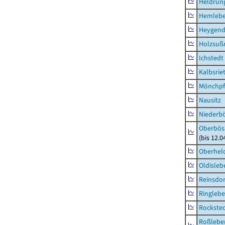
Heldrung
Hemleb
Heygend
Holzsuß
Ichstedt
Kalbsrie
Mönchpfi
Nausitz
Niederb
Oberbös
(bis 12.
Oberhel
Oldisleb
Reinsdor
Ringleb
Rockste
Roßleben