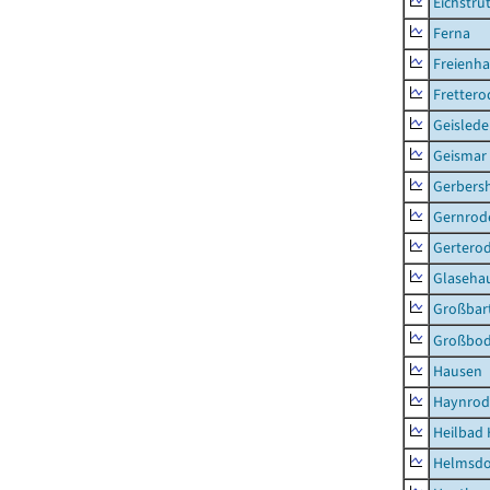
Eichstru
Ferna
Freienh
Frettero
Geisled
Geismar
Gerbers
Gernrod
Gertero
Glaseha
Großbart
Großbo
Hausen
Haynrod
Heilbad 
Helmsdo