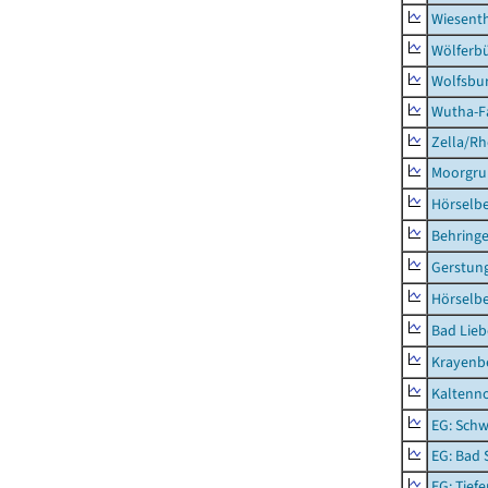
Wiesent
Wölferbü
Wolfsbu
Wutha-F
Zella/R
Moorgr
Hörselb
Behring
Gerstun
Hörselbe
Bad Lieb
Krayenb
Kaltenno
EG: Schw
EG: Bad 
EG: Tief