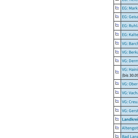
EG: Mark
EG: Geisa
EG: Ruhl
EG: Kalt
VG: Barc
VG: Berk
VG: Der
VG: Hain
(bis 30.0
VG: Ober
VG: Vach
VG: Creu
VG: Ger
Landkrei
Altengot
Bad Lang