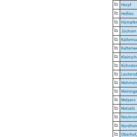
Herpf
Heßles
Hümpfer
Jüchsen
Kaltens
Kaltenw
Kleinsch
Kühndor
Leutersd
Mehmel
Meininge
Melpers
Metzels
Neubru
Nordhe
Oberhof,