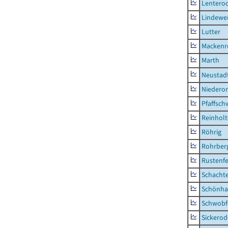
Lentero
Lindewe
Lutter
Mackenr
Marth
Neustad
Niederor
Pfaffsc
Reinhol
Röhrig
Rohrber
Rustenf
Schacht
Schönha
Schwobf
Sickerod