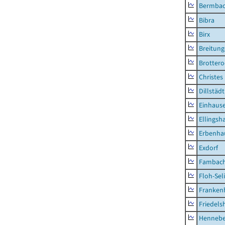
Bermba
Bibra
Birx
Breitun
Brottero
Christes
Dillstädt
Einhaus
Ellingsh
Erbenha
Exdorf
Fambac
Floh-Sel
Franken
Friedels
Hennebe