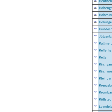
Heuthen
Hoheng
Hohes K
Holunge
Hundes
Jützenb
Kallmer
Kefferh
Kella
Kirchga
Kirchwor
Kleinbart
Kreuzeb
Kromba
Küllsted
Leinefel