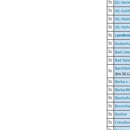
EG: Heri
VG: Gol
VG: Hainl
VG: Hoh
Landkrei
Andenh
Bad Lieb
Bad Salz
Barchfe
(bis 30.1
Berka v. 
Berka/We
Bischofr
Brunnha
Buttlar
Creuzbur