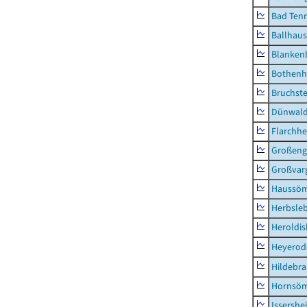
Bad Tenn
Ballhau
Blanken
Bothenh
Bruchst
Dünwal
Flarchh
Großeng
Großvar
Haussö
Herbsle
Heroldi
Heyerod
Hildebr
Hornsö
Issershe