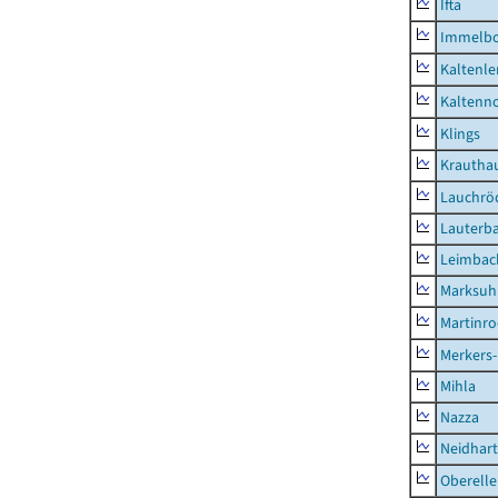
Ifta
Immelb
Kaltenle
Kaltenno
Klings
Krautha
Lauchrö
Lauterb
Leimbac
Marksuh
Martinr
Merkers-
Mihla
Nazza
Neidhar
Oberell