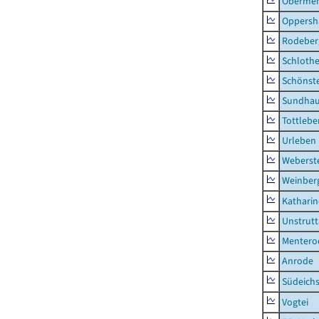
Obermeh
Oppersh
Rodeber
Schlothe
Schönst
Sundha
Tottlebe
Urleben
Weberst
Weinber
Kathari
Unstrutt
Mentero
Anrode
Südeichs
Vogtei