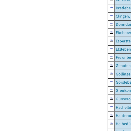
Bretleb
Clingen,
Donndor
Ebeleben
Esperste
Etzleben
Freienbe
Gehofen
Göllinge
Gorsleb
Greußen,
Günsero
Hachelb
Hautero
Helbedü