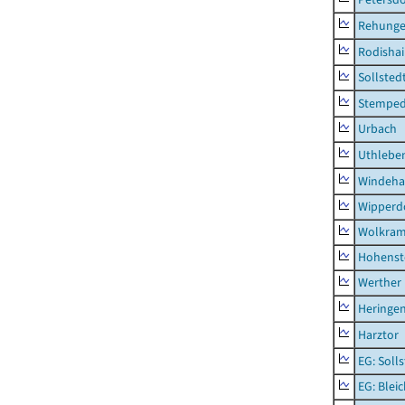
Rehung
Rodisha
Sollsted
Stempe
Urbach
Uthlebe
Windeha
Wipperd
Wolkram
Hohenst
Werther
Heringen
Harztor
EG: Soll
EG: Blei