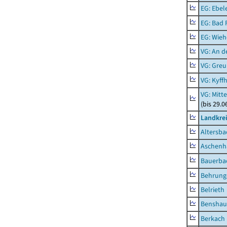
EG: Ebel
EG: Bad 
EG: Wieh
VG: An 
VG: Gre
VG: Kyff
VG: Mitt
(bis 29.
Landkre
Altersba
Aschenh
Bauerba
Behrung
Belrieth
Benshau
Berkach