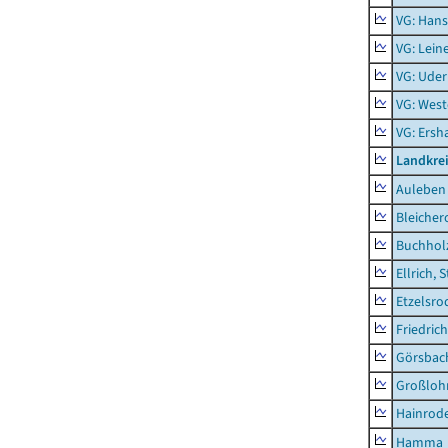
VG: Hans
VG: Lein
VG: Uder
VG: West
VG: Ers
Landkre
Auleben
Bleicher
Buchhol
Ellrich, 
Etzelsro
Friedric
Görsbac
Großloh
Hainrode
Hamma