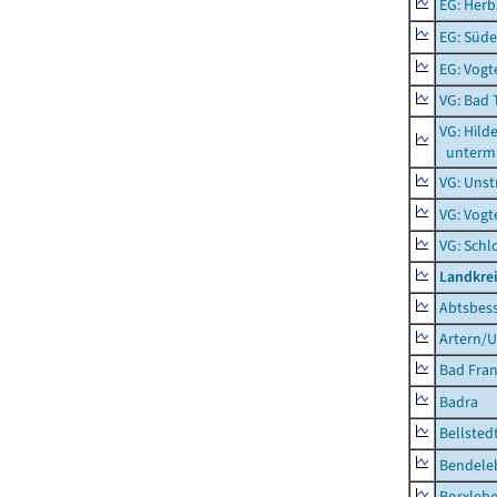
EG: Herb
EG: Süde
EG: Vogt
VG: Bad 
VG: Hil
unterm 
VG: Unst
VG: Vogt
VG: Schl
Landkrei
Abtsbes
Artern/U
Bad Fran
Badra
Bellsted
Bendele
Borxleb