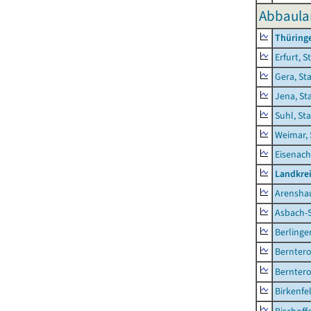
Abbaula
Thüring
Erfurt, S
Gera, St
Jena, St
Suhl, St
Weimar, 
Eisenach
Landkrei
Arensha
Asbach-
Berlinge
Berntero
Berntero
Birkenfe