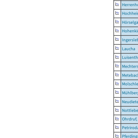
Herrenh
Hochhe
Hörselg
Hohenki
Ingersle
Laucha
Luisenth
Mechter
Metebac
Molschl
Mühlber
Neudiet
Nottleb
Ohrdruf,
Petrirod
Pferding