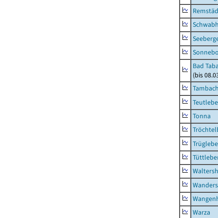
Remstäd
Schwab
Seeberg
Sonneb
Bad Taba
(bis 08.
Tambach-
Teutleb
Tonna
Tröchtel
Trügleb
Tüttlebe
Waltersh
Wanders
Wangen
Warza