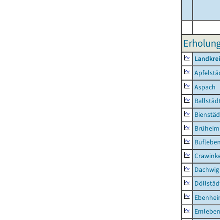
Erholung
Landkre
Apfelstä
Aspach
Ballstäd
Bienstäd
Brüheim
Buflebe
Crawink
Dachwig
Döllstäd
Ebenhe
Emlebe