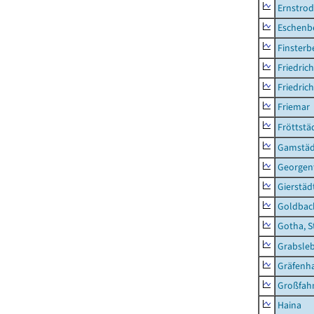
Ernstro
Eschenb
Finsterb
Friedric
Friedric
Friemar
Fröttstä
Gamstäd
Georgent
Gierstäd
Goldbac
Gotha, S
Grabsle
Gräfenh
Großfah
Haina