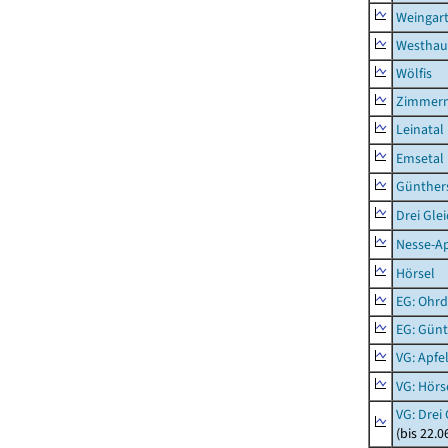
Weingar
Westhau
Wölfis
Zimmern
Leinatal
Emsetal
Günther
Drei Gle
Nesse-Ap
Hörsel
EG: Ohrd
EG: Gün
VG: Apfe
VG: Hörs
VG: Drei
(bis 22.