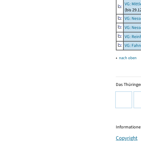
VG: Mitt
(bis 29.
VG: Nes
VG: Nes
VG: Rei
VG: Fah
▴
nach oben
Das Thüringer
Informationen
Copyright