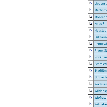
Liebenst
Martinr
Möhren
Neusiß
Neustad
Osthaus
Pennewi
Plaue, S
Rockhau
Schmied
Stadtilm
Stützer
Wachsen
Wildensp
Wipfrata
Witzleb