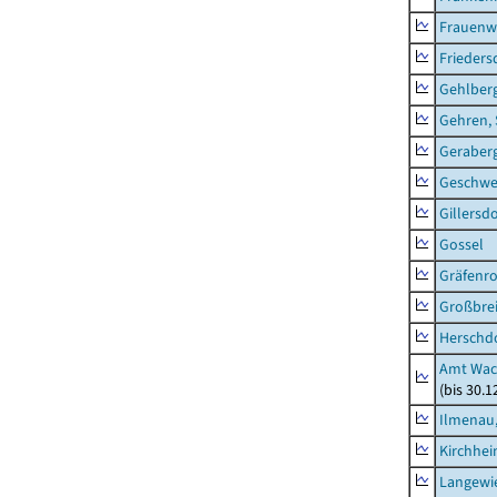
Frauenw
Frieders
Gehlber
Gehren, 
Geraber
Geschw
Gillersdo
Gossel
Gräfenr
Großbrei
Herschd
Amt Wac
(bis 30.
Ilmenau,
Kirchhe
Langewie