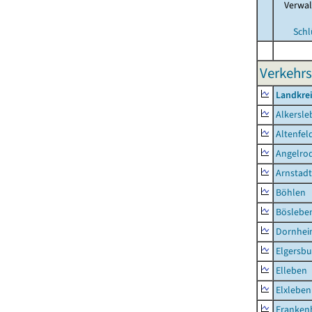
Verwa
Schl
Verkehrs
Landkrei
Alkersle
Altenfel
Angelro
Arnstadt
Böhlen
Böslebe
Dornhe
Elgersbu
Elleben
Elxleben
Franken