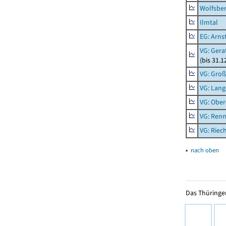
Wolfsbe
Ilmtal
EG: Arns
VG: Gera
(bis 31.1
VG: Gro
VG: Lang
VG: Ober
VG: Renn
VG: Riec
▴
nach oben
Das Thüringer