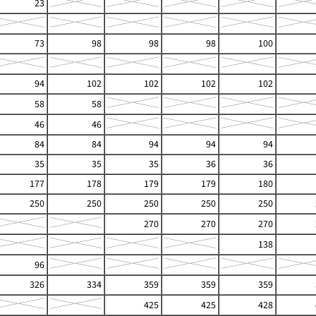
23
73
98
98
98
100
94
102
102
102
102
58
58
46
46
84
84
94
94
94
35
35
35
36
36
177
178
179
179
180
250
250
250
250
250
270
270
270
138
96
326
334
359
359
359
425
425
428