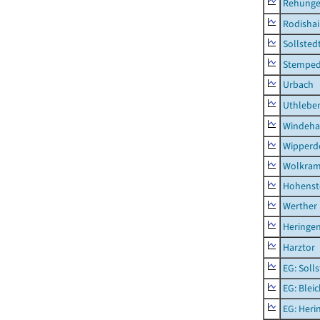
Rehung
Rodisha
Sollsted
Stempe
Urbach
Uthlebe
Windeha
Wipperd
Wolkram
Hohenst
Werther
Heringen
Harztor
EG: Soll
EG: Blei
EG: Heri