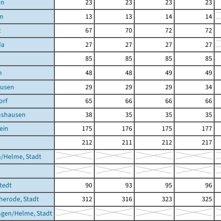
en
23
23
23
23
in
13
13
14
14
t
67
70
72
72
da
27
27
27
27
85
85
85
85
n
48
48
49
49
usen
29
29
29
34
orf
65
66
66
66
shausen
38
35
35
35
ein
175
176
175
177
212
211
212
217
/Helme, Stadt
stedt
90
93
95
96
cherode, Stadt
312
316
323
325
ngen/Helme, Stadt