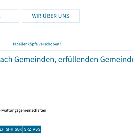
E
WIR ÜBER UNS
Tabellenköpfe verschoben?
 nach Gemeinden, erfüllenden Gemein
erwaltungsgemeinschaften
LF
SHK
SOK
GRZ
ABG