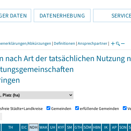
GER DATEN
DATENERHEBUNG
SERVIC
henerklärungen/Abkürzungen
|
Definitionen
|
Ansprechpartner
|
n nach Art der tatsächlichen Nutzung
tungsgemeinschaften
ringen
sfreie Städte+Landkreise
Gemeinden
erfüllende Gemeinden
V
TH
EIC
NDH
WAK
UH
KYF
SM
GTH
SÖM
HBN
IK
AP
SON
S
t