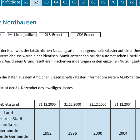
Krf.Städte
61
62
63
64
65
66
67
68
69
70
71
72
s Nordhausen
rt der Nachweis der tatsächlichen Nutzungsarten im Liegenschaftskataster auf einer
verzeichnisse waren nicht identisch. Somit entstanden bei der automatischen Überfüh
den. Aus diesem Grund resultieren Flächenveränderungen in den einzelnen Nutzungsart
 die Daten aus dem Amtlichen Liegenschaftskataster-Informationssystem ALKIS® en
kt ist der 31. Dezember des jeweiligen Jahres.
ebietsstand
31.12.2000
31.12.2000
31.12.2000
31.12.2004
Land
isfreie Stadt
Landkreis
Gemeinde
1992
1996
2000
2004
lende Gemeinde