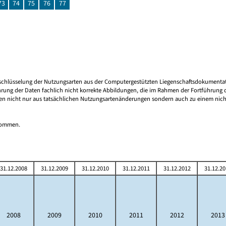
73
74
75
76
77
 Umschlüsselung der Nutzungsarten aus der Computergestützten Liegenschaftsdokument
rung der Daten fachlich nicht korrekte Abbildungen, die im Rahmen der Fortführung d
en nicht nur aus tatsächlichen Nutzungsartenänderungen sondern auch zu einem nicht 
tnommen.
31.12.2008
31.12.2009
31.12.2010
31.12.2011
31.12.2012
31.12.20
2008
2009
2010
2011
2012
2013