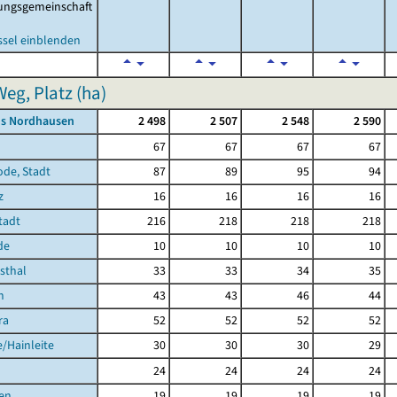
ungsgemeinschaft
ssel einblenden
Weg, Platz (ha)
is Nordhausen
2 498
2 507
2 548
2 590
67
67
67
67
ode, Stadt
87
89
95
94
z
16
16
16
16
Stadt
216
218
218
218
de
10
10
10
10
hsthal
33
33
34
35
h
43
43
46
44
ra
52
52
52
52
/Hainleite
30
30
30
29
24
24
24
24
en
19
19
19
19