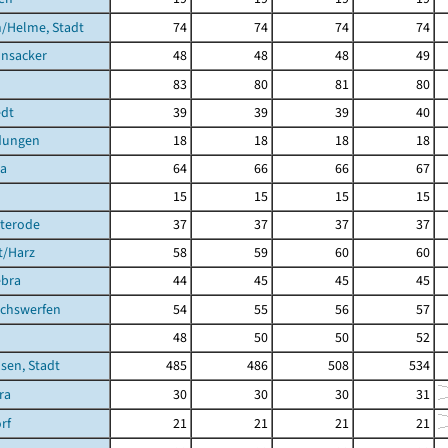
/Helme, Stadt
74
74
74
74
nsacker
48
48
48
49
83
80
81
80
dt
39
39
39
40
dungen
18
18
18
18
ra
64
66
66
67
15
15
15
15
hterode
37
37
37
37
t/Harz
58
59
60
60
ebra
44
45
45
45
achswerfen
54
55
56
57
48
50
50
52
sen, Stadt
485
486
508
534
ra
30
30
30
31
rf
21
21
21
21