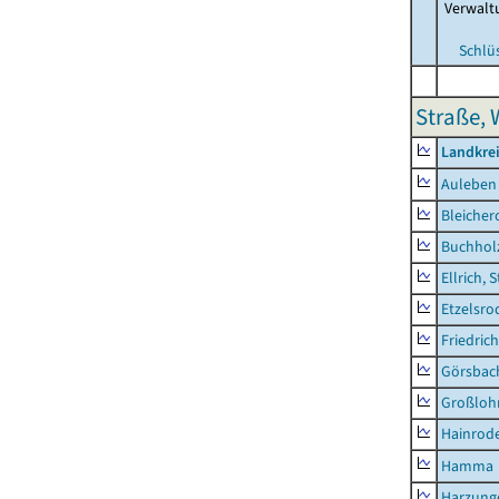
Verwalt
Schlü
Straße, 
Landkre
Auleben
Bleicher
Buchhol
Ellrich, 
Etzelsro
Friedric
Görsbac
Großloh
Hainrode
Hamma
Harzung