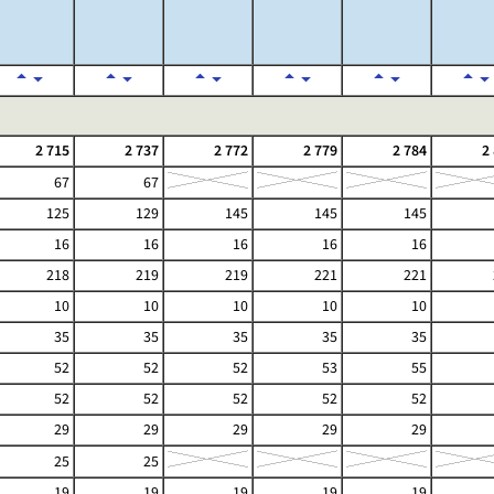
2 715
2 737
2 772
2 779
2 784
2
67
67
125
129
145
145
145
16
16
16
16
16
218
219
219
221
221
10
10
10
10
10
35
35
35
35
35
52
52
52
53
55
52
52
52
52
52
29
29
29
29
29
25
25
19
19
19
19
19