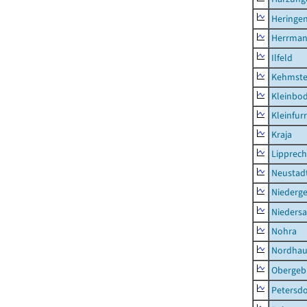
Heringen
Herrman
Ilfeld
Kehmste
Kleinbo
Kleinfur
Kraja
Lipprec
Neustad
Niederg
Nieders
Nohra
Nordhau
Obergeb
Petersdo