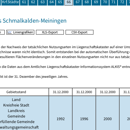
Krf.Städte
61
62
63
64
65
66
67
68
69
70
71
72
s Schmalkalden-Meiningen
rt der Nachweis der tatsächlichen Nutzungsarten im Liegenschaftskataster auf einer
chnisse waren nicht identisch. Somit entstanden bei der automatischen Überführung d
esultieren Flächenveränderungen in den einzelnen Nutzungsarten nicht nur aus tatsäc
 die Daten aus dem Amtlichen Liegenschaftskataster-Informationssystem ALKIS® en
kt ist der 31. Dezember des jeweiligen Jahres.
Gebietsstand
31.12.2000
31.12.2000
31.12.2000
31.1
Land
Kreisfreie Stadt
Landkreis
Gemeinde
1992
1996
2000
2
rfüllende Gemeinde
waltungsgemeinschaft