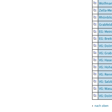
Wolfma
Zella-Me
Rhönbli
Grabfeld
EG: Mein
EG: Brei
VG: Dol
VG: Grab
VG: Hase
VG: Hoh
VG: Renn
VG: Salz
VG: Was
VG: Dolm
▴
nach oben