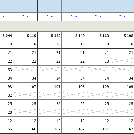
5 044
5 119
5 122
5 140
5 163
5 198
18
18
18
18
18
18
21
21
21
21
21
21
22
22
22
22
23
53
34
34
34
34
34
34
93
107
107
108
109
109
32
25
25
25
25
25
25
28
12
12
12
12
12
12
166
166
167
167
167
167