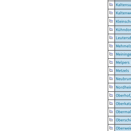
Kaltens
Kaltenw
Kleinsch
Kühndor
Leutersd
Mehmel
Meininge
Melpers
Metzels
Neubru
Nordhe
Oberhof,
Oberkat
Obermaß
Obersch
Oberwei