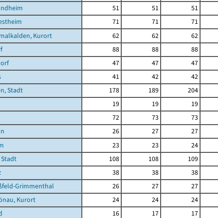
undheim
51
51
51
estheim
71
71
71
malkalden, Kurort
62
62
62
f
88
88
88
orf
47
47
47
s
41
42
42
n, Stadt
178
189
204
19
19
19
72
73
73
nn
26
27
27
im
23
23
24
 Stadt
108
108
109
z
38
38
38
feld-Grimmenthal
26
27
27
önau, Kurort
24
24
24
d
16
17
17