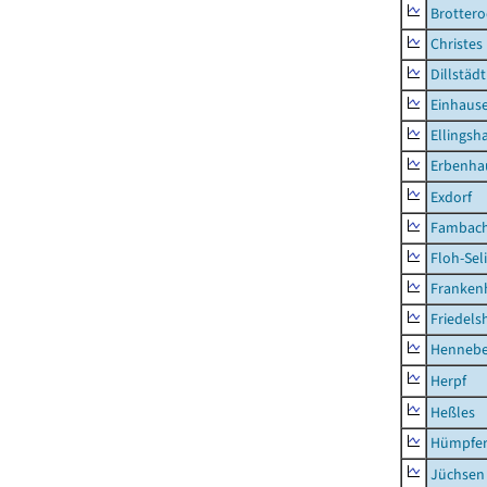
Brottero
Christes
Dillstädt
Einhaus
Ellingsh
Erbenha
Exdorf
Fambac
Floh-Sel
Franken
Friedels
Hennebe
Herpf
Heßles
Hümpfer
Jüchsen