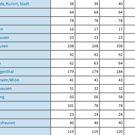
de, Kurort, Stadt
38
39
40
64
64
64
78
78
78
en
16
17
17
ausen
23
23
23
usen
108
108
108
92
92
92
h
62
63
64
igenthal
179
179
184
heim/Rhön
41
41
43
hausen
31
32
32
rg
50
56
58
101
78
78
23
24
24
shausen
40
40
40
119
119
120