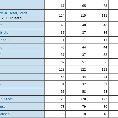
67
65
65
de-Trusetal, Stadt
114
115
115
1.2011 Trusetal)
tz
40
40
40
ßfeld
37
37
36
hönau
11
11
11
id
45
44
44
f
37
37
38
f
57
57
58
123
122
123
44
44
44
h
31
32
32
56
58
58
n, Stadt
120
120
122
usen
78
79
80
hausen
18
18
18