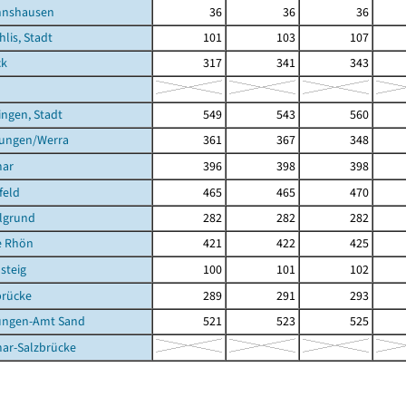
nnshausen
36
36
36
hlis, Stadt
101
103
107
ck
317
341
343
ingen, Stadt
549
543
560
tungen/Werra
361
367
348
mar
396
398
398
feld
465
465
470
lgrund
282
282
282
e Rhön
421
422
425
steig
100
101
102
brücke
289
291
293
ungen-Amt Sand
521
523
525
ar-Salzbrücke