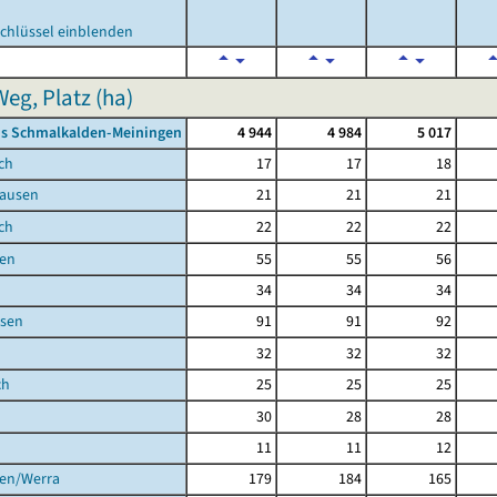
chlüssel einblenden
Weg, Platz (ha)
is Schmalkalden-Meiningen
4 944
4 984
5 017
ch
17
17
18
ausen
21
21
21
ch
22
22
22
en
55
55
56
34
34
34
sen
91
91
92
32
32
32
ch
25
25
25
30
28
28
11
11
12
gen/Werra
179
184
165