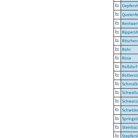
Oepfers
Queienfe
Rentwer
Rippers
Ritsche
Rohr
Rosa
Roßdorf
Rottero
Schmalka
Schwall
Schwarz
Schwick
Springsti
Steinbac
Stepfer