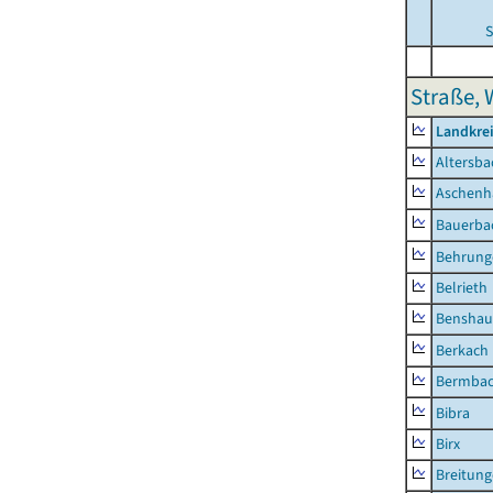
S
Straße, 
Landkre
Altersba
Aschenh
Bauerba
Behrung
Belrieth
Benshau
Berkach
Bermba
Bibra
Birx
Breitun