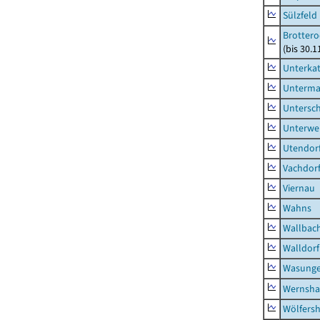
Sülzfeld
Brottero
(bis 30.1
Unterka
Unterma
Untersc
Unterwe
Utendor
Vachdor
Viernau
Wahns
Wallbac
Walldorf
Wasunge
Wernsha
Wölfers