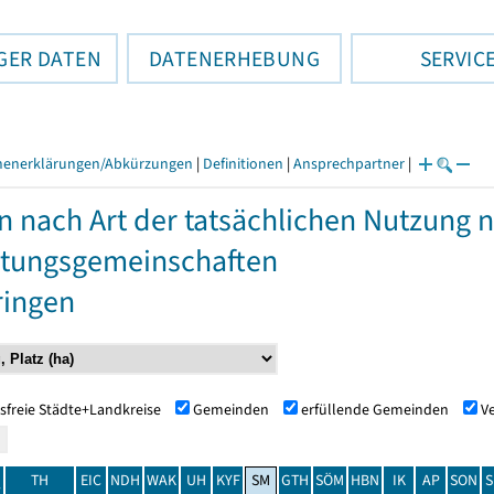
GER DATEN
DATENERHEBUNG
SERVIC
henerklärungen/Abkürzungen
|
Definitionen
|
Ansprechpartner
|
n nach Art der tatsächlichen Nutzung
tungsgemeinschaften
ringen
sfreie Städte+Landkreise
Gemeinden
erfüllende Gemeinden
V
TH
EIC
NDH
WAK
UH
KYF
SM
GTH
SÖM
HBN
IK
AP
SON
S
t