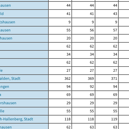
hausen
44
44
44
ld
41
41
43
tshausen
9
9
9
hausen
55
56
57
nhausen
20
20
20
62
62
62
34
34
34
62
62
62
de
27
27
27
lden, Stadt
362
369
371
ungen
94
92
94
a
69
69
69
ershausen
29
29
29
lle
55
55
55
h-Hallenberg, Stadt
118
118
119
shausen
62
63
63