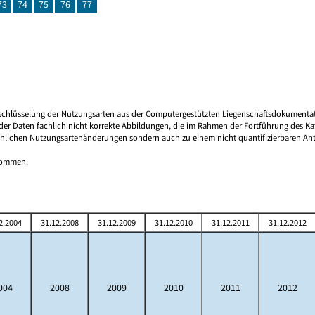
73
74
75
76
77
 Umschlüsselung der Nutzungsarten aus der Computergestützten Liegenschaftsdokument
er Daten fachlich nicht korrekte Abbildungen, die im Rahmen der Fortführung des Kata
hlichen Nutzungsartenänderungen sondern auch zu einem nicht quantifizierbaren Antei
tnommen.
2.2004
31.12.2008
31.12.2009
31.12.2010
31.12.2011
31.12.2012
004
2008
2009
2010
2011
2012