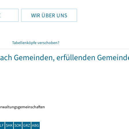
E
WIR ÜBER UNS
Tabellenköpfe verschoben?
 nach Gemeinden, erfüllenden Gemein
erwaltungsgemeinschaften
LF
SHK
SOK
GRZ
ABG