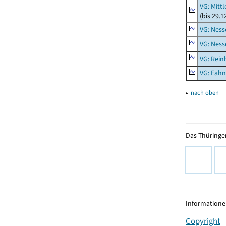
VG: Mitt
(bis 29.
VG: Nes
VG: Nes
VG: Rei
VG: Fah
▴
nach oben
Das Thüringer
Informationen
Copyright