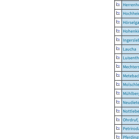
Herrenh
Hochhe
Hörselg
Hohenki
Ingersle
Laucha
Luisenth
Mechter
Metebac
Molschl
Mühlber
Neudiet
Nottleb
Ohrdruf,
Petrirod
Pferding