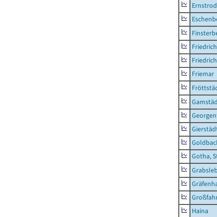
Ernstro
Eschenb
Finsterb
Friedric
Friedric
Friemar
Fröttstä
Gamstäd
Georgent
Gierstäd
Goldbac
Gotha, S
Grabsle
Gräfenh
Großfah
Haina