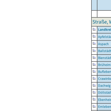
Straße, 
Landkre
Apfelstä
Aspach
Ballstäd
Bienstäd
Brüheim
Buflebe
Crawink
Dachwig
Döllstäd
Ebenhe
Emlebe