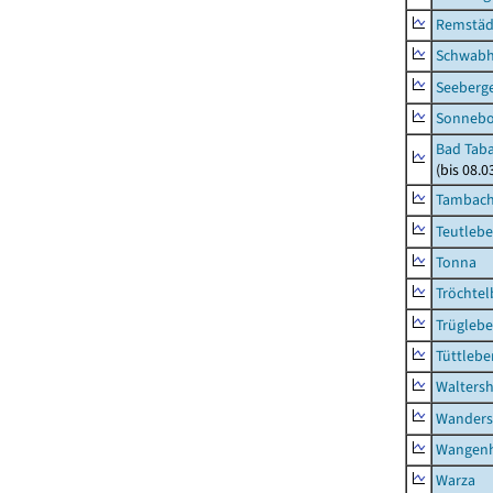
Remstäd
Schwab
Seeberg
Sonneb
Bad Taba
(bis 08.
Tambach-
Teutleb
Tonna
Tröchtel
Trügleb
Tüttlebe
Waltersh
Wanders
Wangen
Warza