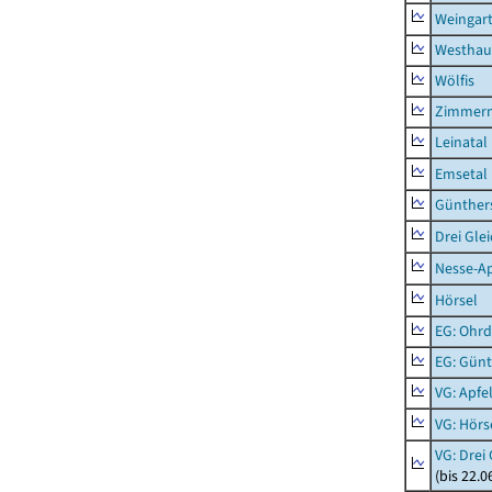
Weingar
Westhau
Wölfis
Zimmern
Leinatal
Emsetal
Günther
Drei Gle
Nesse-Ap
Hörsel
EG: Ohrd
EG: Gün
VG: Apfe
VG: Hörs
VG: Drei
(bis 22.