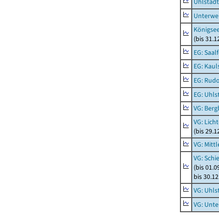
Uhlstädt
Unterwe
Königsee
(bis 31.
EG: Saal
EG: Kaul
EG: Rudo
EG: Uhls
VG: Berg
VG: Lich
(bis 29.
VG: Mitt
VG: Schi
(bis 01.
bis 30.1
VG: Uhls
VG: Unt