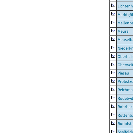
Lichten
Marktgöl
Mellenb
Meura
Meuselb
Niederk
Oberhai
Oberweiß
Piesau
Probstze
Reichma
Rödelwi
Rohrbac
Rottenb
Rudolsta
Saalfeld