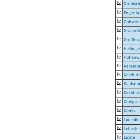
Dröbisc
Engerda
Goßwitz
Gräfenth
Großkoc
Heilinge
Hohenwa
Kamsdor
Katzhüt
Kaulsdor
Kirchhas
Königsee
Könitz
Lausnitz
Lehesten
Lichte