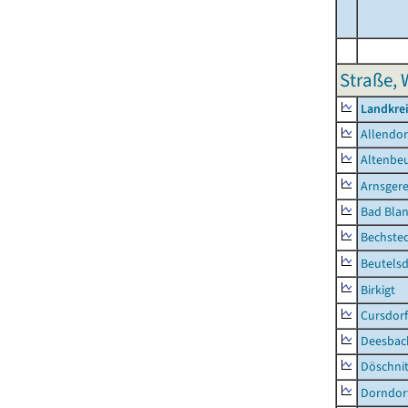
Straße, 
Landkrei
Allendor
Altenbe
Arnsger
Bad Blan
Bechste
Beutelsd
Birkigt
Cursdorf
Deesbac
Döschni
Dorndor