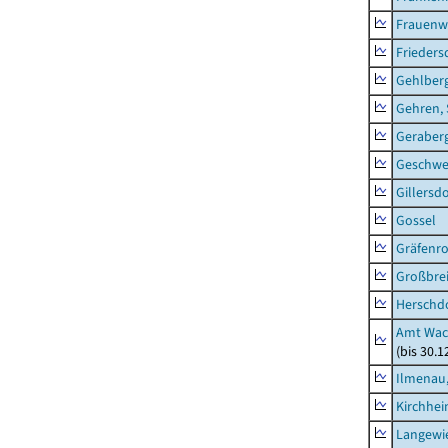
Frauenw
Frieders
Gehlber
Gehren, 
Geraber
Geschw
Gillersdo
Gossel
Gräfenr
Großbrei
Herschd
Amt Wac
(bis 30.
Ilmenau,
Kirchhe
Langewie