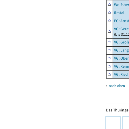
Wolfsbe
Ilmtal
EG: Arns
VG: Gera
(bis 31.1
VG: Gro
VG: Lang
VG: Ober
VG: Renn
VG: Riec
▴
nach oben
Das Thüringer