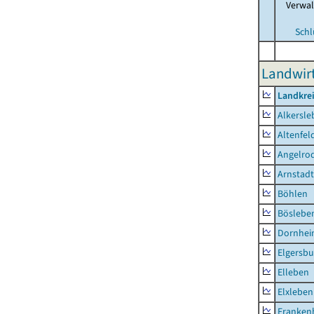
Verwa
Schl
Landwirt
Landkrei
Alkersle
Altenfel
Angelro
Arnstadt
Böhlen
Böslebe
Dornhe
Elgersbu
Elleben
Elxleben
Franken