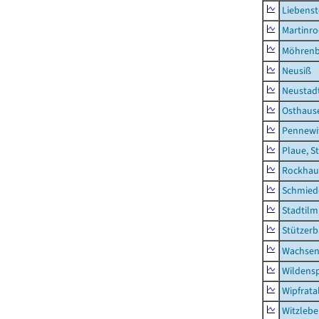
Liebenst
Martinr
Möhren
Neusiß
Neustad
Osthaus
Pennewi
Plaue, S
Rockhau
Schmied
Stadtilm
Stützer
Wachsen
Wildensp
Wipfrata
Witzleb