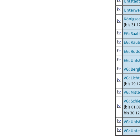
Uhlstädt
Unterwe
Königsee
(bis 31.
EG: Saal
EG: Kaul
EG: Rudo
EG: Uhls
VG: Berg
VG: Lich
(bis 29.
VG: Mitt
VG: Schi
(bis 01.
bis 30.1
VG: Uhls
VG: Unt