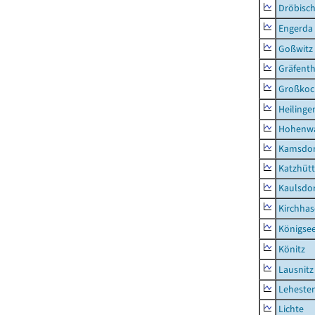
Dröbisc
Engerda
Goßwitz
Gräfenth
Großkoc
Heilinge
Hohenwa
Kamsdor
Katzhüt
Kaulsdor
Kirchhas
Königsee
Könitz
Lausnitz
Lehesten
Lichte