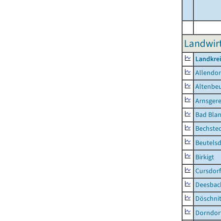
Landwirt
Landkrei
Allendor
Altenbe
Arnsger
Bad Blan
Bechste
Beutelsd
Birkigt
Cursdorf
Deesbac
Döschni
Dorndor