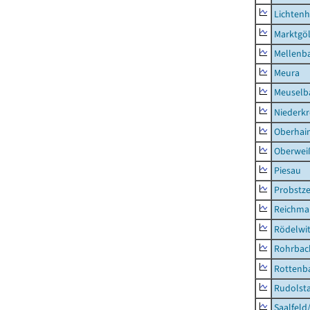
Lichten
Marktgöl
Mellenb
Meura
Meuselb
Niederk
Oberhai
Oberweiß
Piesau
Probstze
Reichma
Rödelwi
Rohrbac
Rottenb
Rudolsta
Saalfeld