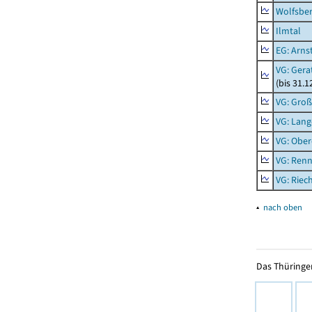
Wolfsbe
Ilmtal
EG: Arns
VG: Gera
(bis 31.1
VG: Gro
VG: Lang
VG: Ober
VG: Renn
VG: Riec
▴
nach oben
Das Thüringer