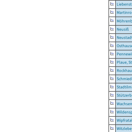
Liebenst
Martinr
Möhren
Neusiß
Neustad
Osthaus
Pennewi
Plaue, S
Rockhau
Schmied
Stadtilm
Stützer
Wachsen
Wildensp
Wipfrata
Witzleb