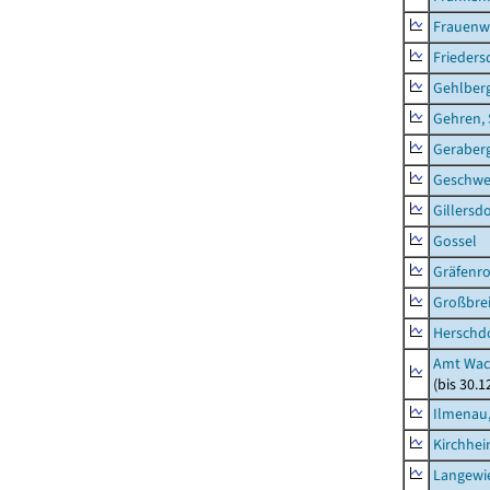
Frauenw
Frieders
Gehlber
Gehren, 
Geraber
Geschw
Gillersdo
Gossel
Gräfenr
Großbrei
Herschd
Amt Wac
(bis 30.
Ilmenau,
Kirchhe
Langewie