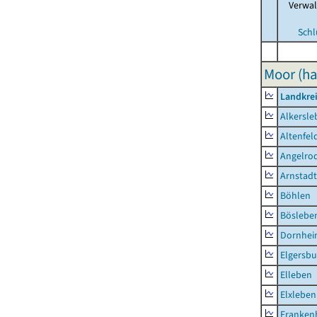
Verwa
Schl
Moor (ha
Landkrei
Alkersle
Altenfel
Angelro
Arnstadt
Böhlen
Böslebe
Dornhe
Elgersbu
Elleben
Elxleben
Franken