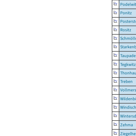
Podelwi
Ponitz
Posterst
Rositz
Schmölln
Starken
Taupade
Tegkwitz
Thonha
Treben
Vollmer
Wildenb
Windisc
Wintersd
Zehma
Ziegelh