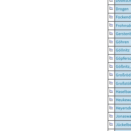
Dobitsc
Drogen
Fockend
Frohnsd
Gersten
Göhren
Göllnitz
Göpfers
Gößnitz,
Großröd
Großstö
Haselba
Heukewa
Heyersd
Jonaswa
Jückelb