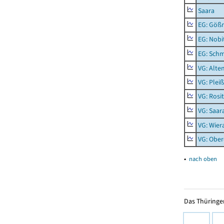
Saara
EG: Gößn
EG: Nobi
EG: Schm
VG: Alte
VG: Plei
VG: Rosi
VG: Saar
VG: Wier
VG: Ober
▴
nach oben
Das Thüringer