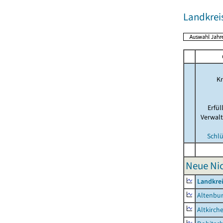
Landkrei
Kr
Erfü
Verwal
Schlü
Neue Ni
Landkrei
Altenbur
Altkirch