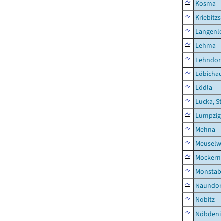
Kosma
Kriebitz
Langenl
Lehma
Lehndor
Löbicha
Lödla
Lucka, S
Lumpzig
Mehna
Meuselwi
Mockern
Monstab
Naundor
Nobitz
Nöbdeni