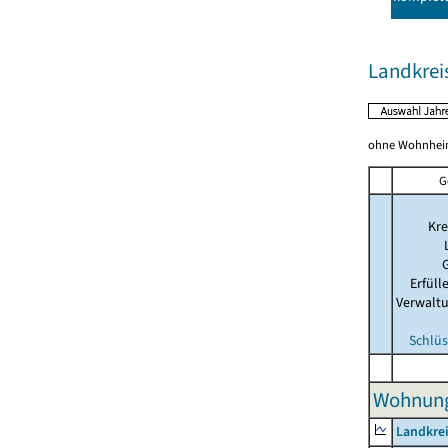
Landkre
ohne Wohnhei
G
Kre
Erfül
Verwalt
Schlüs
Wohnung
Landkre