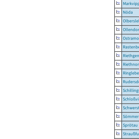
Markvip
Nöda
Olbersl
Ollendor
Ostramo
Rastenbe
Riethge
Riethno
Ringleb
Rudersd
Schillin
Schloßv
Schwers
Sömmerd
Sprötau
Straußfu