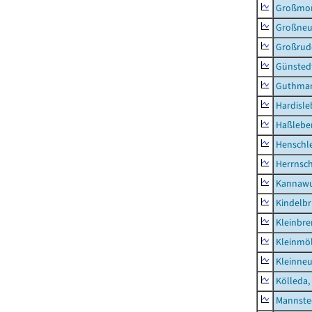
Großmo
Großne
Großrud
Günsted
Guthma
Hardisl
Haßlebe
Henschl
Herrnsc
Kannawu
Kindelbr
Kleinbr
Kleinmö
Kleinne
Kölleda,
Mannste