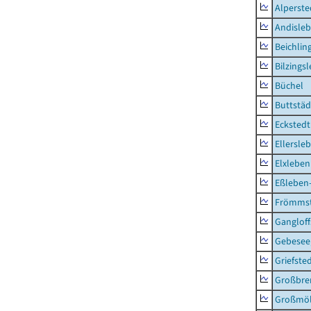
Alperste
Andisle
Beichlin
Bilzings
Büchel
Buttstäd
Eckstedt
Ellersle
Elxleben
Eßleben
Frömms
Ganglof
Gebesee,
Griefste
Großbr
Großmö