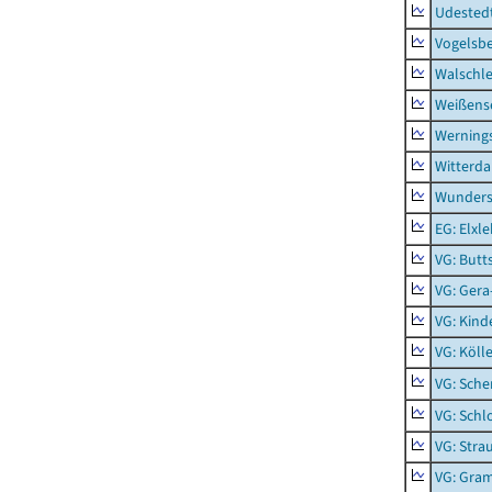
Udested
Vogelsb
Walschl
Weißense
Werning
Witterda
Wunders
EG: Elxl
VG: Butt
VG: Gera
VG: Kind
VG: Köll
VG: Sche
VG: Schl
VG: Stra
VG: Gra