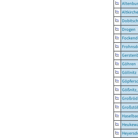
Altenbur
Altkirch
Dobitsc
Drogen
Fockend
Frohnsd
Gersten
Göhren
Göllnitz
Göpfers
Gößnitz,
Großröd
Großstö
Haselba
Heukewa
Heyersd