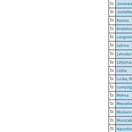
Jonaswa
Jückelb
Kosma
Kriebitz
Langenl
Lehma
Lehndor
Löbicha
Lödla
Lucka, S
Lumpzig
Mehna
Meuselwi
Mockern
Monstab
Naundor