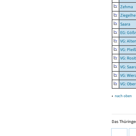
Zehma
Ziegelh
Saara
EG: Gößn
VG: Alte
VG: Plei
VG: Rosi
VG: Saar
VG: Wier
VG: Ober
▴
nach oben
Das Thüringer