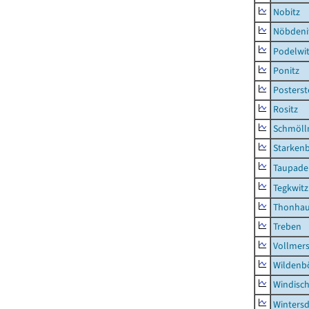
Nobitz
Nöbdeni
Podelwi
Ponitz
Posterst
Rositz
Schmölln
Starken
Taupade
Tegkwitz
Thonha
Treben
Vollmer
Wildenb
Windisc
Wintersd