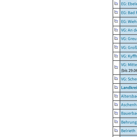
EG: Ebel
EG: Bad 
EG: Wieh
VG: An 
VG: Gre
VG: Groß
VG: Kyff
VG: Mitt
(bis 29.
VG: Sche
Landkre
Altersba
Aschenh
Bauerba
Behrung
Belrieth