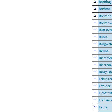
Bornhag
Brehme
Breiten
Breitenw
Büttsted
Buhla
Burgwal
Deuna
Dietero
Dietzen
Dingelst
Ecklinge
Effelder
Eichstru
Ershaus
Ferna