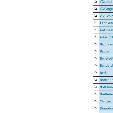
VG: Unst
VG: Vogt
VG: Schl
Landkrei
Abtsbes
Artern/U
Bad Fran
Badra
Bellsted
Bendele
Berka
Borxleb
Bottend
Bretleb
Clingen,
Donndor