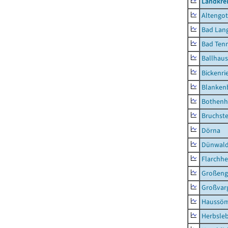
Landkrei
Altengot
Bad Lang
Bad Tenn
Ballhau
Bickenri
Blanken
Bothenh
Bruchst
Dörna
Dünwal
Flarchh
Großeng
Großvar
Haussö
Herbsle