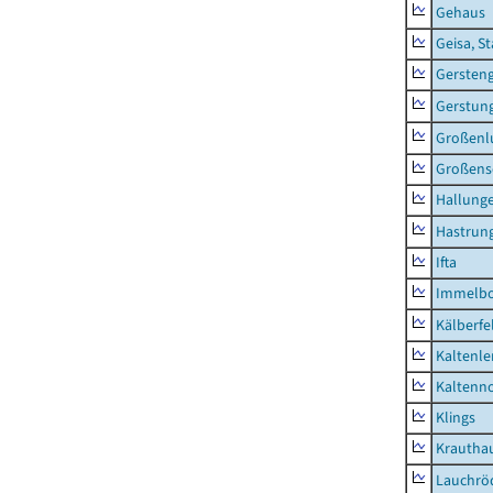
Gehaus
Geisa, S
Gersten
Gerstun
Großenl
Großens
Hallung
Hastrung
Ifta
Immelb
Kälberfe
Kaltenle
Kaltenno
Klings
Krautha
Lauchrö