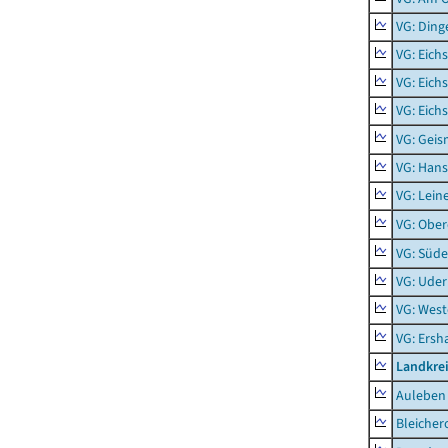
VG: Ding
VG: Eich
VG: Eich
VG: Eich
VG: Geis
VG: Hans
VG: Lein
VG: Obe
VG: Süde
VG: Uder
VG: West
VG: Ers
Landkre
Auleben
Bleicher