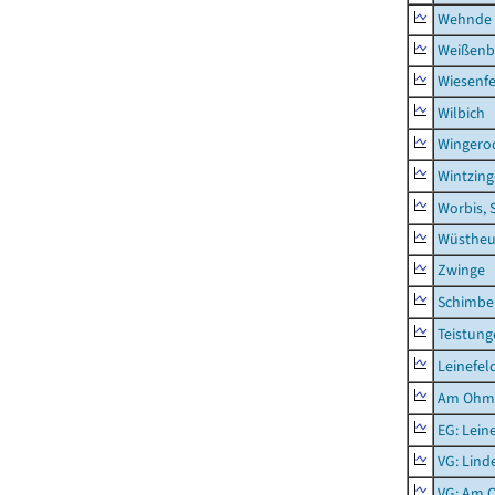
Wehnde
Weißenb
Wiesenfe
Wilbich
Wingero
Wintzin
Worbis, 
Wüstheu
Zwinge
Schimbe
Teistung
Leinefel
Am Ohm
EG: Lein
VG: Lind
VG: Am 