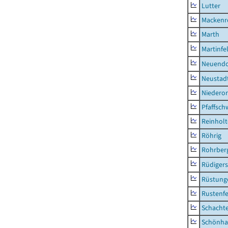
Lutter
Mackenr
Marth
Martinfe
Neuendo
Neustad
Niederor
Pfaffsc
Reinhol
Röhrig
Rohrber
Rüdiger
Rüstung
Rustenf
Schacht
Schönha