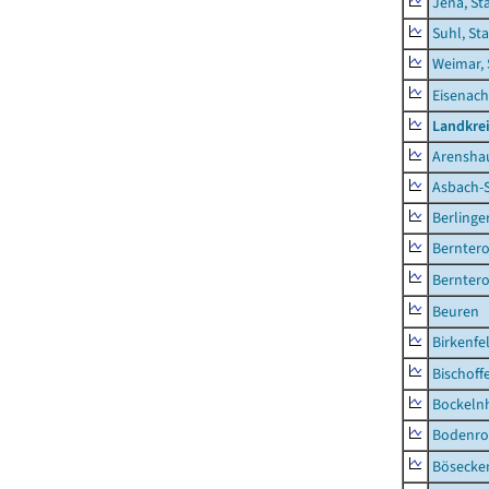
Jena, St
Suhl, St
Weimar, 
Eisenach
Landkrei
Arensha
Asbach-
Berlinge
Berntero
Berntero
Beuren
Birkenfe
Bischoff
Bockeln
Bodenro
Bösecke