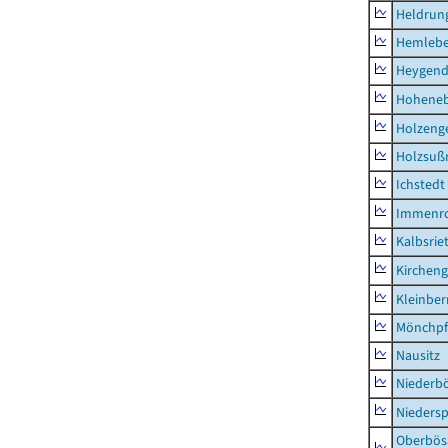
Heldrung
Hemleb
Heygend
Hohene
Holzeng
Holzsuß
Ichstedt
Immenr
Kalbsrie
Kircheng
Kleinbe
Mönchpfi
Nausitz
Niederb
Niedersp
Oberbös