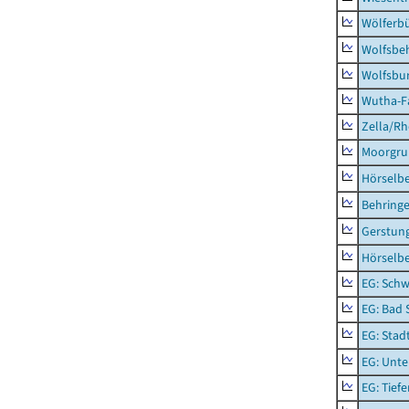
Wölferbü
Wolfsbe
Wolfsbu
Wutha-F
Zella/R
Moorgr
Hörselb
Behring
Gerstun
Hörselbe
EG: Schw
EG: Bad 
EG: Stad
EG: Unte
EG: Tief