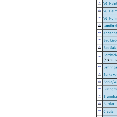
VG: Hainl
VG: Helm
VG: Hoh
Landkrei
Andenh
Bad Lieb
Bad Salz
Barchfe
(bis 30.1
Behring
Berka v. 
Berka/We
Bischofr
Brunnha
Buttlar
Craula