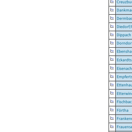
Creuzbur
Dankma
Dermba
Diedorf
Dippach
Dorndor
Ebensha
Eckardt
Eisenach
Empfert
Ettenhau
Etterwi
Fischba
Förtha
Franken
Frauens