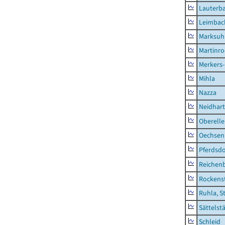
Lauterb
Leimbac
Marksuh
Martinr
Merkers-
Mihla
Nazza
Neidhar
Oberell
Oechsen
Pferdsd
Reichen
Rockens
Ruhla, S
Sättelst
Schleid