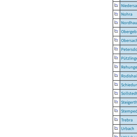
Nieders
Nohra
Nordhau
Obergeb
Obersac
Petersdo
Pützling
Rehung
Rodisha
Schiedu
Sollsted
Steigert
Stempe
Trebra
Urbach