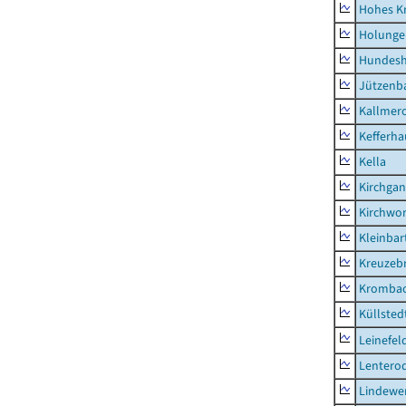
Hohes K
Holunge
Hundes
Jützenb
Kallmer
Kefferh
Kella
Kirchga
Kirchwor
Kleinbart
Kreuzeb
Kromba
Küllsted
Leinefel
Lentero
Lindewe