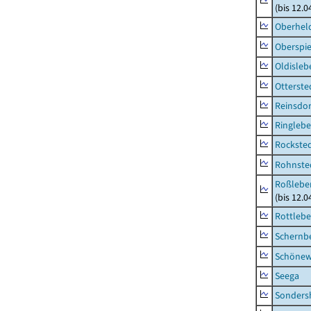
(bis 12.
Oberhel
Oberspie
Oldisleb
Otterste
Reinsdor
Ringleb
Rockste
Rohnste
Roßleben
(bis 12.
Rottleb
Schernb
Schönew
Seega
Sonders