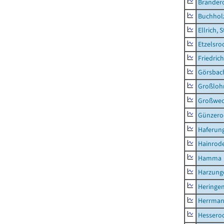
Brander
Buchhol
Ellrich, 
Etzelsro
Friedric
Görsbac
Großloh
Großwe
Günzero
Haferun
Hainrode
Hamma
Harzung
Heringen
Herrman
Hessero