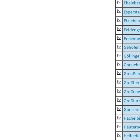
Ebeleben
Esperste
Etzleben
Feldeng
Freienbe
Gehofen
Göllinge
Gorsleb
Greußen,
Großber
Großeneh
Großfur
Günsero
Hachelb
Hautero
Helbedü