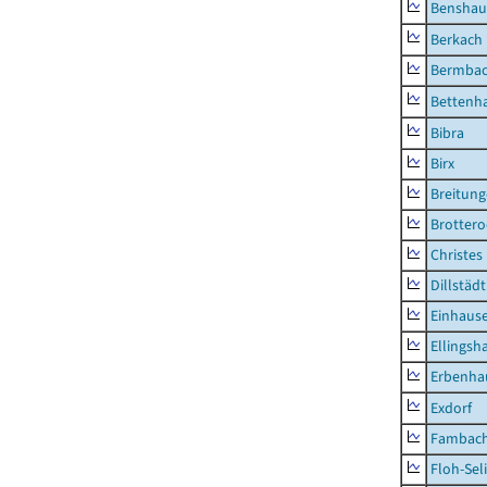
Benshau
Berkach
Bermba
Bettenh
Bibra
Birx
Breitun
Brottero
Christes
Dillstädt
Einhaus
Ellingsh
Erbenha
Exdorf
Fambac
Floh-Sel