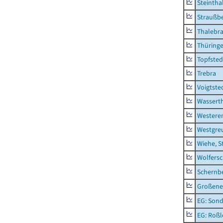
Steintha
Straußb
Thalebr
Thüring
Topfsted
Trebra
Voigtste
Wassert
Westere
Westgre
Wiehe, S
Wolfers
Schernb
Großeneh
EG: Sond
EG: Roßl