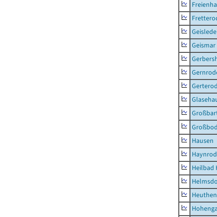
Freienh
Frettero
Geisled
Geismar
Gerbers
Gernrod
Gertero
Glaseha
Großbart
Großbo
Hausen
Haynrod
Heilbad 
Helmsdo
Heuthen
Hoheng