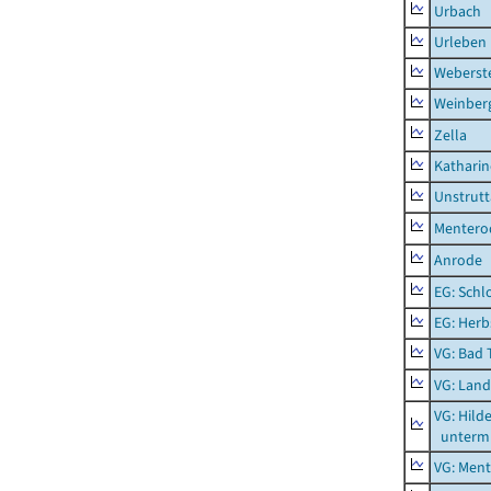
Urbach
Urleben
Weberst
Weinber
Zella
Kathari
Unstrutt
Mentero
Anrode
EG: Schl
EG: Herb
VG: Bad 
VG: Lan
VG: Hil
unterm 
VG: Men