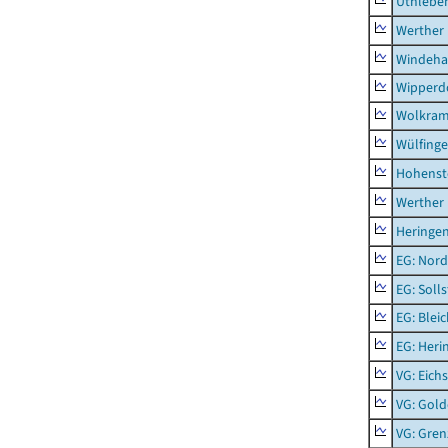
Uthlebe
Werther
Windeha
Wipperd
Wolkram
Wülfing
Hohenst
Werther
Heringen
EG: Nord
EG: Soll
EG: Blei
EG: Heri
VG: Eichs
VG: Gol
VG: Gren