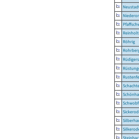
Neustad
Niederor
Pfaffsc
Reinhol
Röhrig
Rohrber
Rüdiger
Rüstung
Rustenf
Schacht
Schönha
Schwobf
Sickerod
Silberha
Silkerod
Steinba