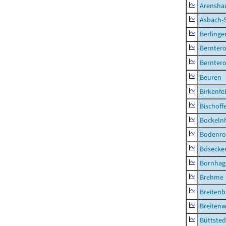
Arensha
Asbach-
Berlinge
Berntero
Berntero
Beuren
Birkenfe
Bischoff
Bockeln
Bodenro
Bösecke
Bornhag
Brehme
Breiten
Breitenw
Büttsted