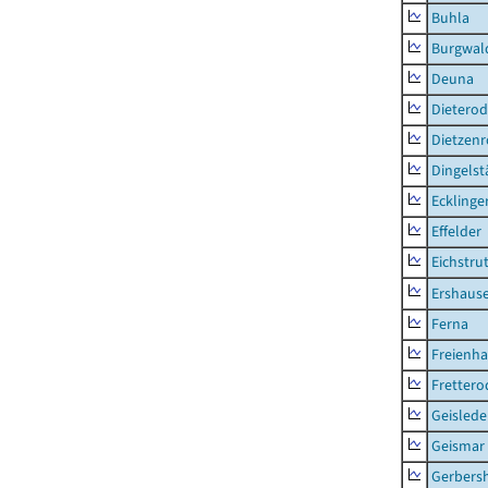
Buhla
Burgwal
Deuna
Dietero
Dietzen
Dingelst
Ecklinge
Effelder
Eichstru
Ershaus
Ferna
Freienh
Frettero
Geisled
Geismar
Gerbers