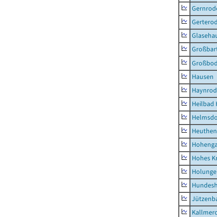
Gernrod
Gertero
Glaseha
Großbart
Großbo
Hausen
Haynrod
Heilbad 
Helmsdo
Heuthen
Hoheng
Hohes K
Holunge
Hundes
Jützenb
Kallmer