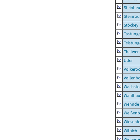
Steinhe
Steinrod
Stöckey
Tastung
Teistung
Thalwen
Uder
Volkero
Vollenb
Wachste
Wahlhau
Wehnde
Weißenb
Wiesenfe
Wilbich
Wingero