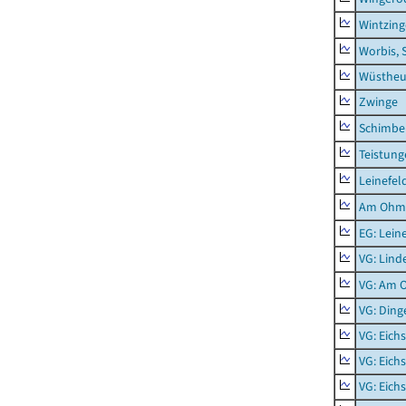
Wintzin
Worbis, 
Wüstheu
Zwinge
Schimbe
Teistung
Leinefel
Am Ohm
EG: Lein
VG: Lind
VG: Am 
VG: Ding
VG: Eich
VG: Eich
VG: Eich