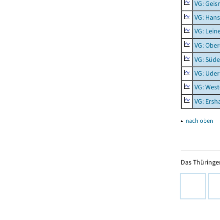
VG: Geis
VG: Hans
VG: Lein
VG: Obe
VG: Süde
VG: Uder
VG: West
VG: Ers
▴
nach oben
Das Thüringer