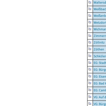
Waltersd
Weißbac
Weißenb
Wetzdor
Wichmar
Zimmer
Zöllnitz
Zöthen
Schkölen
EG: Stad
EG: Bürg
EG: Eise
EG: Bad 
EG: Camb
VG: Auf 
VG: Bürg