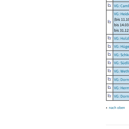
VG: Cam
VG: Heid
(bis 11.
bis 14.03
bis 31.1
VG: Holz
VG: Hüge
VG: Schk
VG: Südl
VG: Weth
VG: Dor
VG: Her
VG: Dor
▴
nach oben