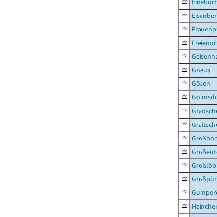
Einebor
Eisenber
Frauenpr
Freienor
Geisenh
Gneus
Gösen
Golmsdo
Graitsch
Graitsch
Großboc
Großeut
Großlöb
Großpür
Gumper
Hainche