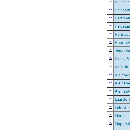
Hainich
Hainspit
Hartman
Heidela
Hermsdor
Hummel
Jenalöbn
Kahla, S
Karlsdor
Kleinbo
Kleinebe
Kleineut
Laasdorf
Leheste
Lindig
Lippers