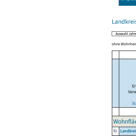
Landkrei
ohne Wohnhei
E
Ver
Sc
Wohnfläc
Landkrei