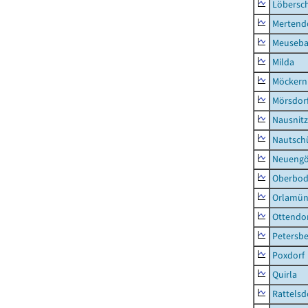
Löbersc
Mertend
Meuseb
Milda
Möckern
Mörsdor
Nausnitz
Nautsch
Neueng
Oberbod
Orlamün
Ottendo
Petersbe
Poxdorf
Quirla
Rattelsd