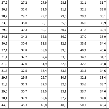
27,2
27,2
27,9
28,3
31,1
31,7
30,8
31,0
31,5
31,8
32,1
32,8
28,2
29,7
29,2
29,5
29,3
30,1
33,6
35,0
35,1
35,5
36,0
36,9
29,9
30,3
30,7
30,7
31,8
32,4
34,1
34,2
35,8
36,2
37,0
38,0
30,6
30,6
31,8
32,6
33,6
34,4
37,4
37,8
38,9
39,3
40,2
40,6
31,4
32,2
32,4
33,0
34,2
34,7
31,0
32,0
31,9
32,6
32,8
33,8
31,6
32,5
33,4
33,6
33,5
34,6
29,7
29,5
29,7
30,7
32,2
33,4
31,3
31,3
32,3
32,6
33,6
33,7
29,0
30,7
32,5
33,1
33,7
34,6
38,1
37,9
38,6
37,2
38,1
39,0
44,8
45,3
46,8
48,0
50,1
46,4