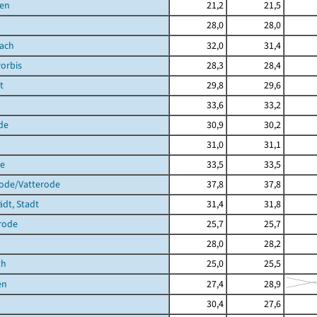
en
21,2
21,5
28,0
28,0
bach
32,0
31,4
orbis
28,3
28,4
t
29,8
29,6
33,6
33,2
de
30,9
30,2
31,0
31,1
de
33,5
33,5
rode/Vatterode
37,8
37,8
ädt, Stadt
31,4
31,8
rode
25,7
25,7
28,0
28,2
th
25,0
25,5
en
27,4
28,9
30,4
27,6