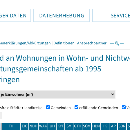
GER DATEN
DATENERHEBUNG
SERVIC
henerklärungen/Abkürzungen
|
Definitionen
|
Ansprechpartner
|
d an Wohnungen in Wohn- und Nicht
tungsgemeinschaften ab 1995
ringen
sfreie Städte+Landkreise
Gemeinden
erfüllende Gemeinden
V
TH
EIC
NDH
WAK
UH
KYF
SM
GTH
SÖM
HBN
IK
AP
SON
S
t