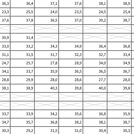
36,3
36,4
37,1
37,6
38,1
38,9
23,3
25,5
24,0
23,5
24,5
25,4
37,6
37,8
36,5
37,0
39,2
38,7
30,9
31,4
33,0
33,2
34,3
34,9
36,4
36,8
31,1
31,5
31,7
32,3
32,7
33,4
24,7
25,7
27,8
28,9
34,0
34,9
34,1
33,7
35,9
36,5
36,5
36,7
28,8
29,9
28,0
28,6
27,7
28,0
38,1
38,9
40,3
39,8
40,0
39,8
33,7
33,9
34,2
35,6
36,8
35,9
34,7
35,7
36,8
38,2
38,1
38,7
30,3
29,2
31,5
31,0
30,4
30,3