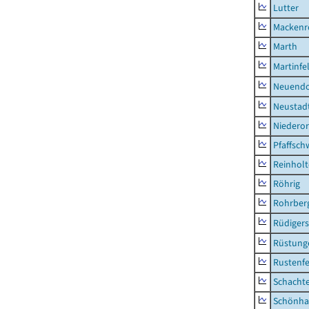
Lutter
Mackenr
Marth
Martinfe
Neuendo
Neustad
Niederor
Pfaffsc
Reinhol
Röhrig
Rohrber
Rüdiger
Rüstung
Rustenf
Schacht
Schönha