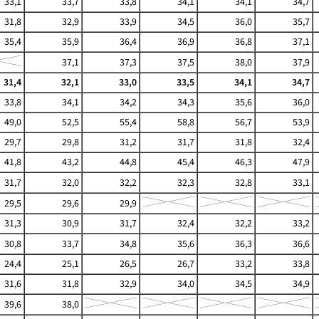
33,1
33,7
33,8
34,1
34,1
34,7
31,8
32,9
33,9
34,5
36,0
35,7
35,4
35,9
36,4
36,9
36,8
37,1
37,1
37,3
37,5
38,0
37,9
31,4
32,1
33,0
33,5
34,1
34,7
33,8
34,1
34,2
34,3
35,6
36,0
49,0
52,5
55,4
58,8
56,7
53,9
29,7
29,8
31,2
31,7
31,8
32,4
41,8
43,2
44,8
45,4
46,3
47,9
31,7
32,0
32,2
32,3
32,8
33,1
29,5
29,6
29,9
31,3
30,9
31,7
32,4
32,2
33,2
30,8
33,7
34,8
35,6
36,3
36,6
24,4
25,1
26,5
26,7
33,2
33,8
31,6
31,8
32,9
34,0
34,5
34,9
39,6
38,0