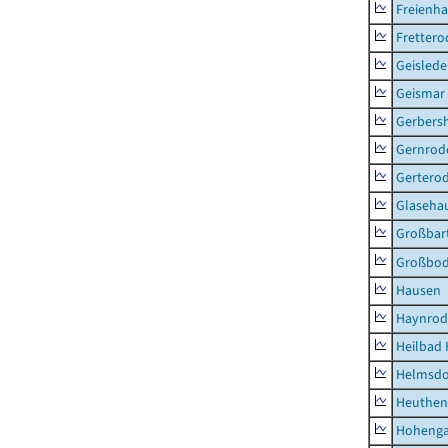
Freienh
Frettero
Geisled
Geismar
Gerbers
Gernrod
Gertero
Glaseha
Großbart
Großbo
Hausen
Haynrod
Heilbad 
Helmsdo
Heuthen
Hoheng