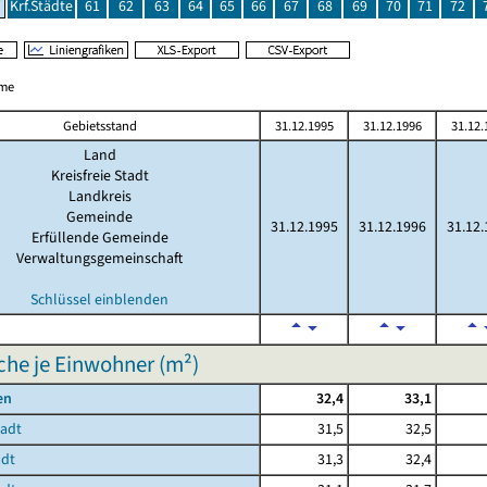
Krf.Städte
61
62
63
64
65
66
67
68
69
70
71
72
me
Gebietsstand
31.12.1995
31.12.1996
31.12.
Land
Kreisfreie Stadt
Landkreis
Gemeinde
31.12.1995
31.12.1996
31.12.
Erfüllende Gemeinde
Verwaltungsgemeinschaft
Schlüssel einblenden
he je Einwohner (m²)
en
32,4
33,1
tadt
31,5
32,5
adt
31,3
32,4