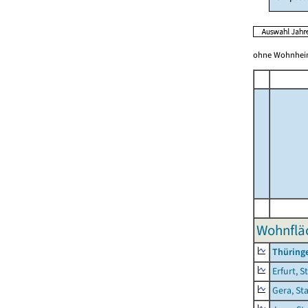
ohne Wohnhei
Wohnfläc
Thüring
Erfurt, S
Gera, St