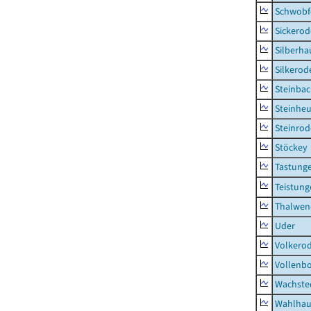
Schwobf
Sickerod
Silberha
Silkerod
Steinba
Steinhe
Steinrod
Stöckey
Tastung
Teistung
Thalwen
Uder
Volkero
Vollenb
Wachste
Wahlhau