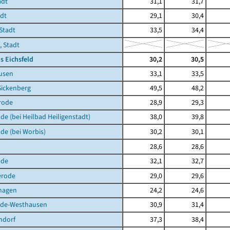
adt
31,1
31,7
adt
29,1
30,4
Stadt
33,5
34,4
, Stadt
s Eichsfeld
30,2
30,5
usen
33,1
33,5
Sickenberg
49,5
48,2
rode
28,9
29,3
de (bei Heilbad Heiligenstadt)
38,0
39,8
de (bei Worbis)
30,2
30,1
28,6
28,6
lde
32,1
32,7
erode
29,0
29,6
hagen
24,2
24,6
de-Westhausen
30,9
31,4
ndorf
37,3
38,4