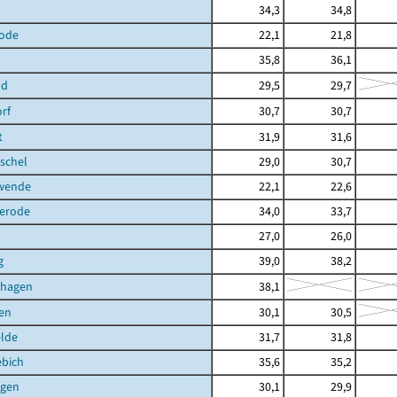
34,3
34,8
ode
22,1
21,8
35,8
36,1
ld
29,5
29,7
rf
30,7
30,7
t
31,9
31,6
schel
29,0
30,7
hwende
22,1
22,6
terode
34,0
33,7
27,0
26,0
g
39,0
38,2
shagen
38,1
en
30,1
30,5
elde
31,7
31,8
ebich
35,6
35,2
gen
30,1
29,9