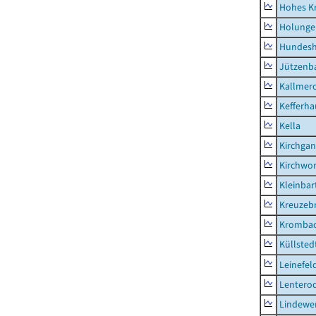
Hohes K
Holunge
Hundes
Jützenb
Kallmer
Kefferh
Kella
Kirchga
Kirchwor
Kleinbart
Kreuzeb
Kromba
Küllsted
Leinefel
Lentero
Lindewe