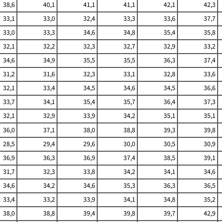
38,6
40,1
41,1
41,1
42,1
42,3
33,1
33,0
32,4
33,3
33,6
37,7
33,0
33,3
34,6
34,8
35,4
35,8
32,1
32,2
32,3
32,7
32,9
33,2
34,6
34,9
35,5
35,5
36,3
37,4
31,2
31,6
32,3
33,1
32,8
33,6
32,1
33,4
34,5
34,6
34,5
36,6
33,7
34,1
35,4
35,7
36,4
37,3
32,1
32,9
33,9
34,2
35,1
35,1
36,0
37,1
38,0
38,8
39,3
39,8
28,5
29,4
29,6
30,0
30,5
30,9
36,9
36,3
36,9
37,4
38,5
39,1
31,7
32,3
33,8
34,2
34,1
34,6
34,6
34,2
34,6
35,3
36,3
36,5
33,4
33,2
33,9
34,1
34,8
35,2
38,0
38,8
39,4
39,8
39,7
42,9