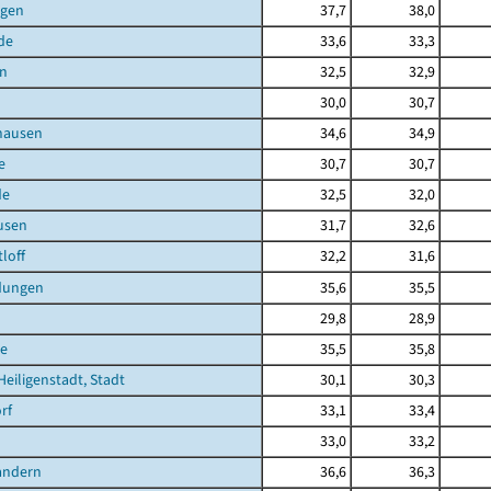
agen
37,7
38,0
de
33,6
33,3
en
32,5
32,9
30,0
30,7
hausen
34,6
34,9
e
30,7
30,7
de
32,5
32,0
usen
31,7
32,6
loff
32,2
31,6
dungen
35,6
35,5
29,8
28,9
e
35,5
35,8
Heiligenstadt, Stadt
30,1
30,3
rf
33,1
33,4
33,0
33,2
andern
36,6
36,3