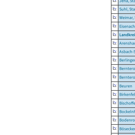
Jena, St
Suhl, St
Weimar, 
Eisenach
Landkrei
Arensha
Asbach-
Berlinge
Berntero
Berntero
Beuren
Birkenfe
Bischoff
Bockeln
Bodenro
Bösecke