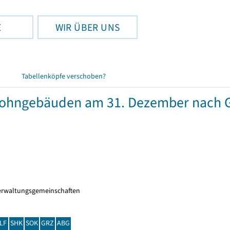
E
WIR ÜBER UNS
Tabellenköpfe verschoben?
wohngebäuden am 31. Dezember nach 
erwaltungsgemeinschaften
LF
SHK
SOK
GRZ
ABG