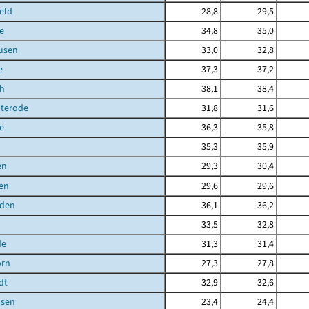
eld
28,8
29,5
e
34,8
35,0
usen
33,0
32,8
e
37,3
37,2
ch
38,1
38,4
uterode
31,8
31,6
e
36,3
35,8
35,3
35,9
en
29,3
30,4
en
29,6
29,6
den
36,1
36,2
33,5
32,8
de
31,3
31,4
orn
27,3
27,8
dt
32,9
32,6
sen
23,4
24,4