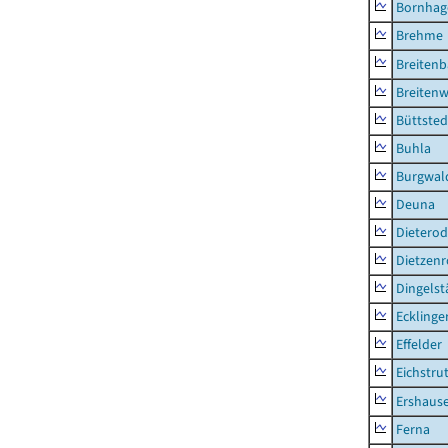
Bornhag
Brehme
Breiten
Breitenw
Büttsted
Buhla
Burgwal
Deuna
Dietero
Dietzen
Dingelst
Ecklinge
Effelder
Eichstru
Ershaus
Ferna