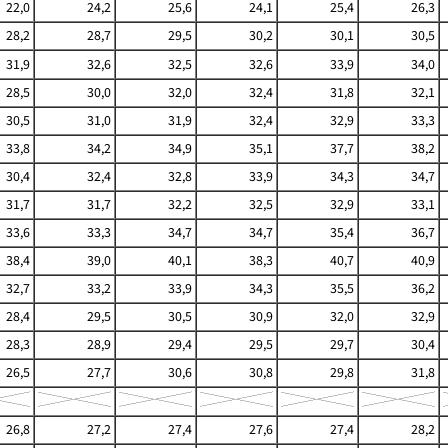
22,0
24,2
25,6
24,1
25,4
26,3
28,2
28,7
29,5
30,2
30,1
30,5
31,9
32,6
32,5
32,6
33,9
34,0
28,5
30,0
32,0
32,4
31,8
32,1
30,5
31,0
31,9
32,4
32,9
33,3
33,8
34,2
34,9
35,1
37,7
38,2
30,4
32,4
32,8
33,9
34,3
34,7
31,7
31,7
32,2
32,5
32,9
33,1
33,6
33,3
34,7
34,7
35,4
36,7
38,4
39,0
40,1
38,3
40,7
40,9
32,7
33,2
33,9
34,3
35,5
36,2
28,4
29,5
30,5
30,9
32,0
32,9
28,3
28,9
29,4
29,5
29,7
30,4
26,5
27,7
30,6
30,8
29,8
31,8
26,8
27,2
27,4
27,6
27,4
28,2