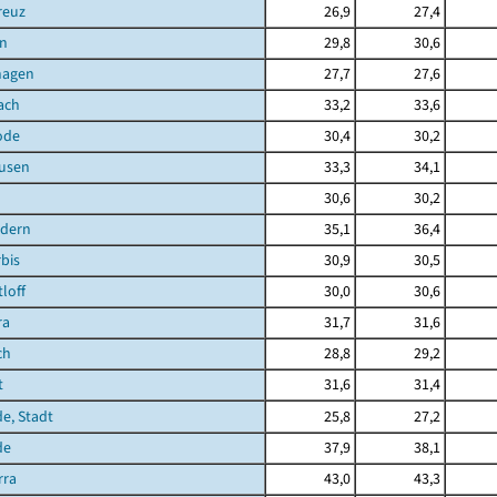
reuz
26,9
27,4
n
29,8
30,6
hagen
27,7
27,6
ach
33,2
33,6
ode
30,4
30,2
ausen
33,3
34,1
30,6
30,2
ndern
35,1
36,4
bis
30,9
30,5
loff
30,0
30,6
ra
31,7
31,6
ch
28,8
29,2
t
31,6
31,4
de, Stadt
25,8
27,2
de
37,9
38,1
rra
43,0
43,3