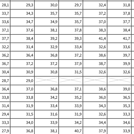
28,1
29,3
30,0
29,7
32,4
31,8
33,7
34,3
35,7
35,7
37,2
37,8
33,6
34,7
34,9
35,7
37,0
37,7
37,1
37,6
38,1
37,8
38,3
38,4
37,7
38,4
39,2
39,3
41,4
41,7
32,2
31,4
32,9
33,4
32,6
33,6
36,2
36,4
36,8
37,2
38,6
39,7
36,7
37,2
37,2
37,9
38,7
39,9
30,4
30,9
30,8
31,5
32,6
32,6
28,7
29,0
36,4
37,0
36,8
37,1
38,6
39,0
33,8
33,8
34,2
35,2
36,0
36,5
31,4
31,9
33,4
33,9
34,3
35,3
29,4
31,5
31,6
31,9
32,6
33,3
33,3
34,0
33,9
34,2
34,4
34,6
27,9
36,8
38,1
40,7
37,9
33,9